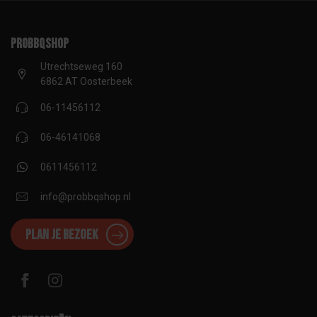
proBBQshop
Utrechtseweg 160
6862 AT Oosterbeek
06-11456112
06-46141068
0611456112
info@probbqshop.nl
Plan je bezoek