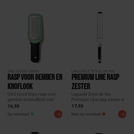
OXO GOOD GRIPS
LAGUIOLE STYLE DE VIE
Rasp voor Gember en
Premium Line Rasp
Knoflook
Zester
OXO Good Grips rasp voor
Laguiole Style de Vie
gember en knoflook met
Premium Line rasp zester in
extra scherp RVS blad. Voor
zwart. Extra fijne rasp voor
16,95
17,95
fijn...
c...
Op voorraad
Niet op voorraad