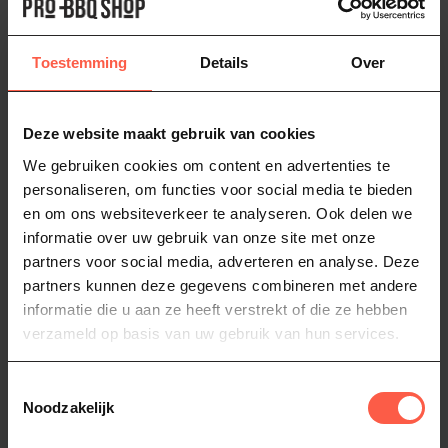
LAGUIOLE STYLE DE VIE
OXO GOOD GRIPS
Kaasschaaf en
Rasp, met reservoir
Toestemming
Details
Over
kaasrasp Zwart
OXO blokrasp met reservoir
voor eenvoudig raspen van
Met deze Premium Line
kaas, groenten en
29,95
kaasschaaf en rasp set
Deze website maakt gebruik van cookies
chocolade...
schaaf en rasp je eenvoudig
19,95
Op voorraad
We gebruiken cookies om content en advertenties te
verschi...
Op voorraad
personaliseren, om functies voor social media te bieden
en om ons websiteverkeer te analyseren. Ook delen we
informatie over uw gebruik van onze site met onze
partners voor social media, adverteren en analyse. Deze
partners kunnen deze gegevens combineren met andere
informatie die u aan ze heeft verstrekt of die ze hebben
verzameld op basis van uw gebruik van hun services.
Toestemmingsselectie
Noodzakelijk
LAGUIOLE STYLE DE VIE