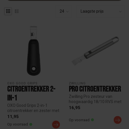
OXO GOOD GRIPS
ZWILLING
Citroentrekker 2-
Pro Citroentrekker
in-1
Zwilling Pro zesteur van
hoogwaardig 18/10 RVS met
OXO Good Grips 2-in-1
twee snijdelen voor fijne en ...
16,95
citroentrekker en zester met
scherp RVS blad. Maak
11,95
Op voorraad
ragfijn...
Op voorraad