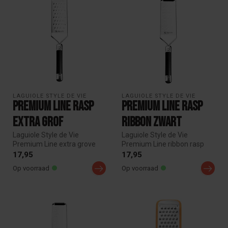
LAGUIOLE STYLE DE VIE
LAGUIOLE STYLE DE VIE
Premium Line Rasp
Premium Line Rasp
Extra Grof
Ribbon Zwart
Laguiole Style de Vie
Laguiole Style de Vie
Premium Line extra grove
Premium Line ribbon rasp
rasp met gelaserd RVS blad.
met gelaserd RVS blad.
17,95
17,95
Ideaa...
Ideaal voo...
Op voorraad
Op voorraad