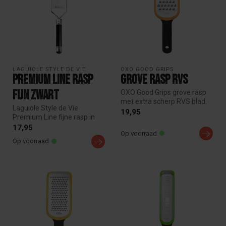
LAGUIOLE STYLE DE VIE
OXO GOOD GRIPS
Premium Line Rasp
Grove Rasp RVS
Fijn Zwart
OXO Good Grips grove rasp
met extra scherp RVS blad.
Laguiole Style de Vie
Ideaal voor kaas, aardappel...
19,95
Premium Line fijne rasp in
zwart met gelaserd RVS
17,95
Op voorraad
blad. Id...
Op voorraad