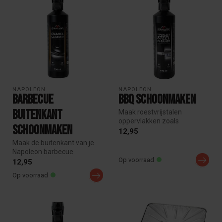
NAPOLEON
NAPOLEON
Barbecue
BBQ Schoonmaken
Buitenkant
Maak roestvrijstalen
oppervlakken zoals
Schoonmaken
barbecues en
12,95
keukentoestellen schoon en
Maak de buitenkant van je
...
Napoleon barbecue
Op voorraad
eenvoudig schoon met
12,95
Napoleon Barbec...
Op voorraad