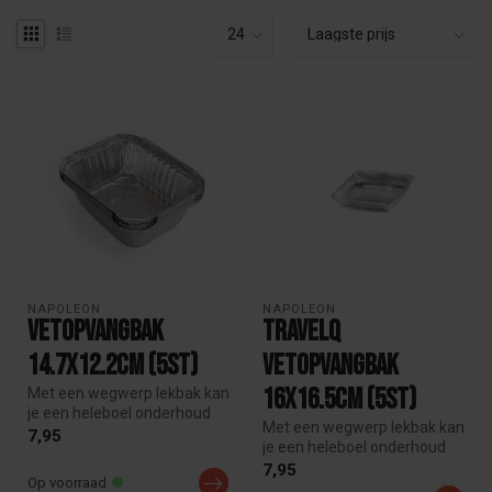
NAPOLEON
NAPOLEON
vetopvangbak
TravelQ
14.7x12.2cm (5st)
vetopvangbak
16x16.5cm (5st)
Met een wegwerp lekbak kan
je een heleboel onderhoud
Met een wegwerp lekbak kan
en schoonmaakwerk
7,95
je een heleboel onderhoud
besparen....
en schoonmaakwerk
7,95
Op voorraad
besparen....