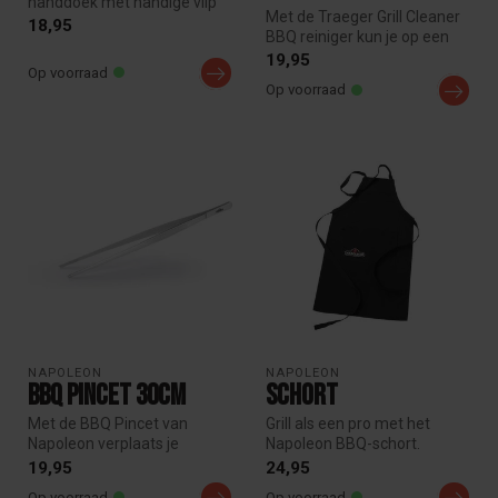
handdoek met handige vlip
Met de Traeger Grill Cleaner
voor het makkelijk bevesti...
18,95
BBQ reiniger kun je op een
fijne manier je BBQ en j...
19,95
Op voorraad
Op voorraad
NAPOLEON
NAPOLEON
BBQ Pincet 30cm
Schort
Met de BBQ Pincet van
Grill als een pro met het
Napoleon verplaats je
Napoleon BBQ-schort.
moeiteloos kleine en delicate
Gemaakt van 100% katoen,
19,95
24,95
etensw...
biedt he...
Op voorraad
Op voorraad