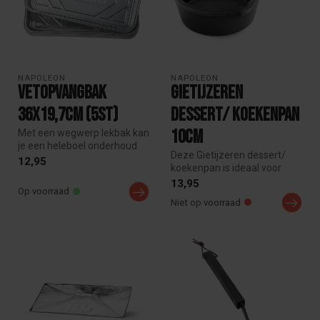
NAPOLEON
NAPOLEON
vetopvangbak
Gietijzeren
36x19,7cm (5st)
dessert/ koekenpan
10cm
Met een wegwerp lekbak kan
je een heleboel onderhoud
Deze Gietijzeren dessert/
en schoonmaakwerk
12,95
koekenpan is ideaal voor
besparen....
kleine, individuele
13,95
Op voorraad
dessertpo...
Niet op voorraad