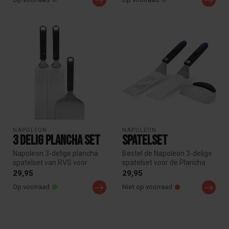
NAPOLEON
NAPOLEON
3 delig plancha set
Spatelset
Napoleon 3-delige plancha
Bestel de Napoleon 3-delige
spatelset van RVS voor
spatelset voor de Plancha
bakplaat, plancha en griddle.
gasbarbecue. Set met
29,95
29,95
I...
norma...
Op voorraad
Niet op voorraad