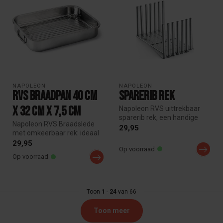
NAPOLEON
NAPOLEON
RVS Braadpan 40 cm
Sparerib rek
x 32 cm x 7,5 cm
Napoleon RVS uittrekbaar
sparerib rek, een handige
Napoleon RVS Braadslede
accessoiresvoor de bereiding
29,95
met omkeerbaar rek: ideaal
...
voor barbecue en oven.
29,95
Op voorraad
Inclus...
Op voorraad
Toon
1
-
24
van 66
Toon meer