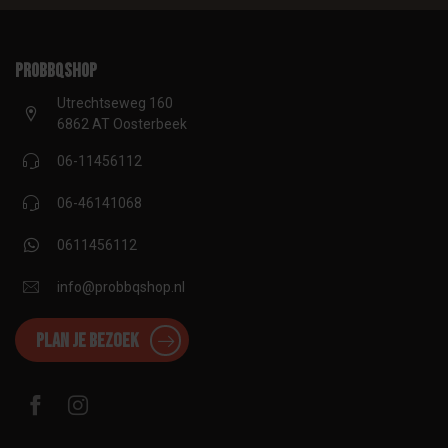
proBBQshop
Utrechtseweg 160
6862 AT Oosterbeek
06-11456112
06-46141068
0611456112
info@probbqshop.nl
Plan je bezoek