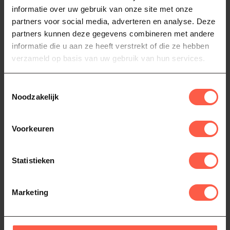
informatie over uw gebruik van onze site met onze
partners voor social media, adverteren en analyse. Deze
NAPOLEON
NAPOLEON
vetopvangschaal
vetopvangschaal
partners kunnen deze gegevens combineren met andere
Freestyle 365 (3st)
PRO500 (3st)
informatie die u aan ze heeft verstrekt of die ze hebben
verzameld op basis van uw gebruik van hun services.
Met een wegwerp lekbak kan
Met een wegwerp lekbak kan
je een heleboel onderhoud
je een heleboel onderhoud
en schoonmaakwerk
en schoonmaakwerk
14,95
14,95
Toestemmingsselectie
besparen....
besparen....
Op voorraad
Op voorraad
Noodzakelijk
Voorkeuren
Statistieken
Marketing
NAPOLEON
NAPOLEON