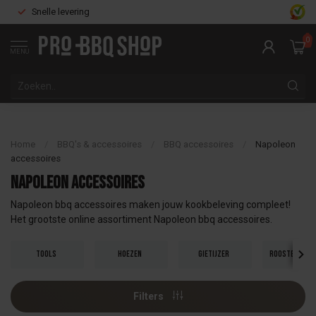
Snelle levering
0
MENU
Home
/
BBQ's & accessoires
/
BBQ accessoires
/
Napoleon
accessoires
Napoleon accessoires
Napoleon bbq accessoires maken jouw kookbeleving compleet!
Het grootste online assortiment Napoleon bbq accessoires.
Tools
Hoezen
Gietijzer
Roosters en 
Filters