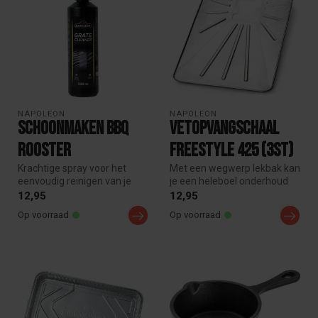
NAPOLEON
NAPOLEON
Schoonmaken BBQ
vetopvangschaal
Rooster
Freestyle 425 (3st)
Krachtige spray voor het
Met een wegwerp lekbak kan
eenvoudig reinigen van je
je een heleboel onderhoud
barbecuegrill. Verwijdert
en schoonmaakwerk
12,95
12,95
vet...
besparen....
Op voorraad
Op voorraad