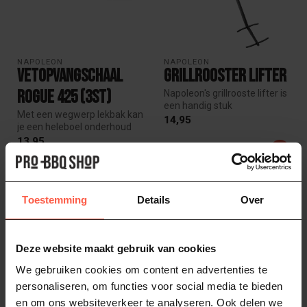
NAPOLEON
NAPOLEON
vetopvangschaal
Grillrooster lifter
Rogue 425 (3st)
Napoleon's grillrooste lifter is
een handig stuk
Met een wegwerp lekbak kan
gereedschap om te hebben.
14,95
je een heleboel onderhoud
Met d...
en schoonmaakwerk
13,95
Op voorraad
besparen....
Op voorraad
Toestemming
Details
Over
Deze website maakt gebruik van cookies
We gebruiken cookies om content en advertenties te
personaliseren, om functies voor social media te bieden
en om ons websiteverkeer te analyseren. Ook delen we