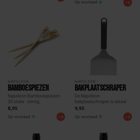
Op voorraad
NAPOLEON
NAPOLEON
Bamboespiezen
Bakplaatschraper
Napoleon Bamboespiezen
De Napoleon
30 stuks : stevig,
bakplaatschraper is ideaal
milieuvriendelijk en ideaal
voor het reinigen van een
8,95
9,95
voor grill...
plancha, bakpla...
Op voorraad
Op voorraad