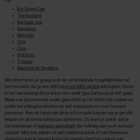
Big Green Egg
The Bastard
Kamado Joe
Napoleon
Monolith
Ofyr
Ooni
Grill Guru
Traeger
Masterbuilt Smokers
We informeren je graag over de verschillende mogelijkheden op
het moment dat je een BBQ bij
onze BBQ-winkel
wilt kopen. Hierin
is het van belang dat je weet voor welk type barbecue je wilt gaan.
Maar ook bijvoorbeeld welke gerechten je het liefst wilt maken en
welke bereidingstechnieken je wilt toepassen en voor hoeveel
personen. Aan de hand van deze informatie kunnen we je gericht
helpen en de beste barbecue adviseren. Zo weet je zeker dat je
een barbecue of
kamado aanschaft
die volledig aan jouw wensen
voldoet. Met ons advies of een barbecue boek of een barbecue
workshop kan je binnen korte tijd starten met het maken van