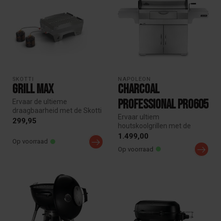
SKOTTI
NAPOLEON
Grill Max
Charcoal
Professional PRO605
Ervaar de ultieme
draagbaarheid met de Skotti
Ervaar ultiem
Grill, perfect voor outdoor
299,95
houtskoolgrillen met de
liefhe...
Napoleon Charcoal
1.499,00
Op voorraad
Professional Grill. Dank...
Op voorraad