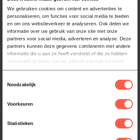
We gebruiken cookies om content en advertenties te
personaliseren, om functies voor social media te bieden
en om ons websiteverkeer te analyseren. Ook delen we
informatie over uw gebruik van onze site met onze
partners voor social media, adverteren en analyse. Deze
partners kunnen deze gegevens combineren met andere
informatie die u aan ze heeft verstrekt of die ze hebben
verzameld op basis van uw gebruik van hun services.
NAPOLEON
NAPOLEON
Freestyle Pro 425
Freestyle 425
Toestemmingsselectie
Gasbarbecue
De ideale gasbarbecue voor
Noodzakelijk
een gezin en gezelschap is
Napoleon Freestyle 425 gas
de Napoleon Freestyle PRO ...
849,00
barbecue met 4 branders en
Voorkeuren
zijbrander. Ideaal voor sn...
699,00
Op voorraad
Op voorraad
Statistieken
-10%