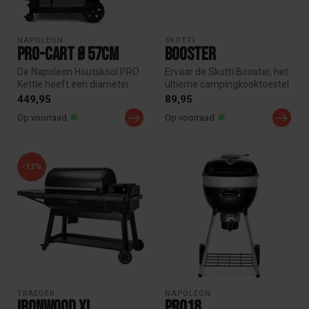
NAPOLEON
SKOTTI
PRO-CART Ø 57cm
Booster
De Napoleon Houtskool PRO
Ervaar de Skotti Booster, het
Kettle heeft een diameter
ultieme campingkooktoestel
van 57 cm in een handig
voor outdoor liefhebber...
449,95
89,95
verr...
Op voorraad
Op voorraad
-12%
TRAEGER
NAPOLEON
Ironwood XL
PRO18