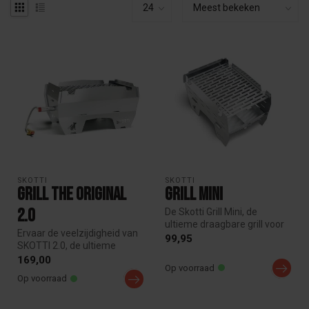
SKOTTI
SKOTTI
Grill The Original
Grill Mini
2.0
De Skotti Grill Mini, de
ultieme draagbare grill voor
Ervaar de veelzijdigheid van
buiten. Weegt slechts 1,9 ...
99,95
SKOTTI 2.0, de ultieme
draagbare grill met nieuw
169,00
Op voorraad
ve...
Op voorraad