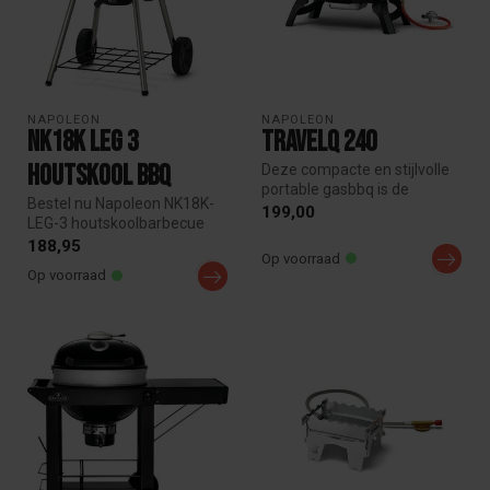
NAPOLEON
NAPOLEON
NK18K Leg 3
TravelQ 240
Houtskool BBQ
Deze compacte en stijlvolle
portable gasbbq is de
Bestel nu Napoleon NK18K-
perfecte metgezel voor
199,00
LEG-3 houtskoolbarbecue
avontuu...
met doorsnede van 47cm.
188,95
Op voorraad
Premium...
Op voorraad