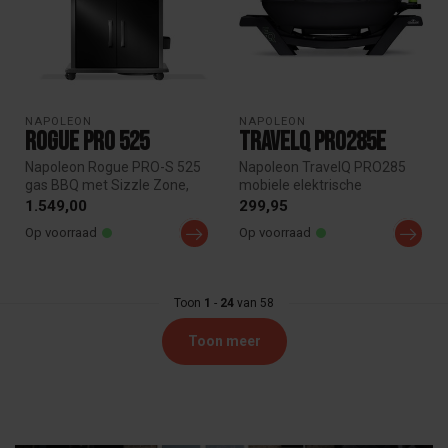
NAPOLEON
NAPOLEON
Rogue PRO 525
TravelQ PRO285E
Napoleon Rogue PRO-S 525
Napoleon TravelQ PRO285
gas BBQ met Sizzle Zone,
mobiele elektrische
achterbrander en 4 branders.
barbecue biedt
1.549,00
299,95
I...
professionele prestat...
Op voorraad
Op voorraad
Toon
1
-
24
van 58
Toon meer