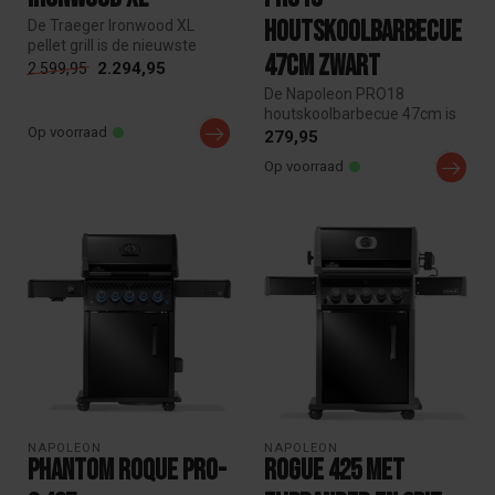
houtskoolbarbecue
De Traeger Ironwood XL
pellet grill is de nieuwste
47cm zwart
pellet grill van Traeger met ...
2.294,95
2.599,95
De Napoleon PRO18
houtskoolbarbecue 47cm is
Op voorraad
een veelzijdige 18-inch BBQ
279,95
voor lie...
Op voorraad
NAPOLEON
NAPOLEON
Phantom Roque Pro-
ROGUE 425 met