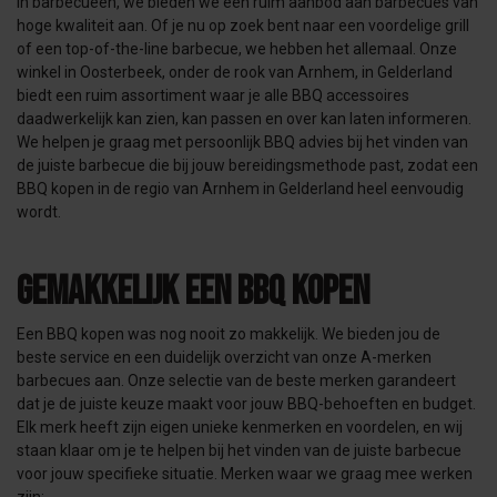
in barbecueën, we bieden we een ruim aanbod aan barbecues van
hoge kwaliteit aan. Of je nu op zoek bent naar een voordelige grill
of een top-of-the-line barbecue, we hebben het allemaal. Onze
winkel in Oosterbeek, onder de rook van Arnhem, in Gelderland
biedt een ruim assortiment waar je alle BBQ accessoires
daadwerkelijk kan zien, kan passen en over kan laten informeren.
We helpen je graag met persoonlijk BBQ advies bij het vinden van
de juiste barbecue die bij jouw bereidingsmethode past, zodat een
BBQ kopen in de regio van Arnhem in Gelderland heel eenvoudig
wordt.
Gemakkelijk een BBQ kopen
Een BBQ kopen was nog nooit zo makkelijk. We bieden jou de
beste service en een duidelijk overzicht van onze A-merken
barbecues aan. Onze selectie van de beste merken garandeert
dat je de juiste keuze maakt voor jouw BBQ-behoeften en budget.
Elk merk heeft zijn eigen unieke kenmerken en voordelen, en wij
staan klaar om je te helpen bij het vinden van de juiste barbecue
voor jouw specifieke situatie. Merken waar we graag mee werken
zijn: