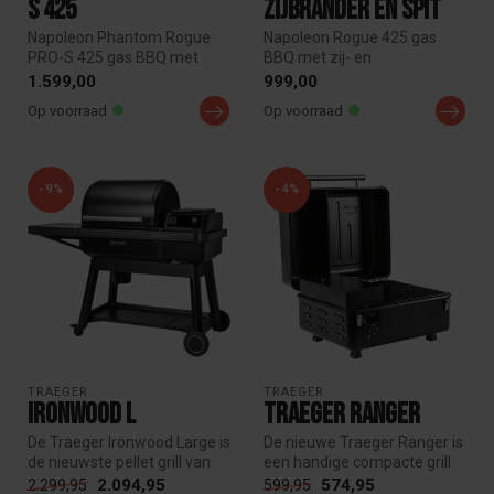
S 425
zijbrander en spit
Napoleon Phantom Rogue
Napoleon Rogue 425 gas
PRO-S 425 gas BBQ met
BBQ met zij- en
Sizzle Zone en
achterbrander en draaispit.
1.599,00
999,00
achterbrander. Luxe ...
Ideaal voor v...
Op voorraad
Op voorraad
-9%
-4%
TRAEGER
TRAEGER
Ironwood L
Traeger Ranger
De Traeger Ironwood Large is
De nieuwe Traeger Ranger is
de nieuwste pellet grill van
een handige compacte grill
Traeger met de nieuwst...
waarmee jij overal kan gr...
2.094,95
574,95
2.299,95
599,95