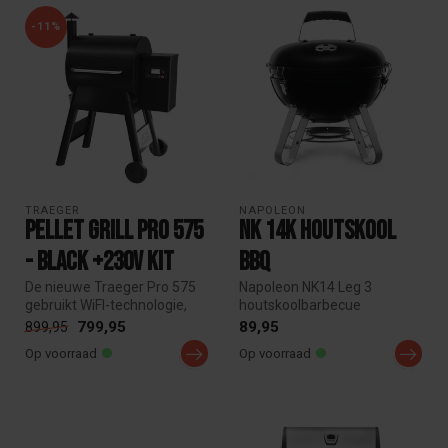
-11%
TRAEGER
NAPOLEON
Pellet Grill Pro 575
NK 14K Houtskool
- Black +230V Kit
BBQ
De nieuwe Traeger Pro 575
Napoleon NK14 Leg 3
gebruikt WiFI-technologie,
houtskoolbarbecue
zodat jij je grill altijd e...
compacte kogel BBQ met
799,95
89,95
899,95
Ø37 cm grillrooste...
Op voorraad
Op voorraad