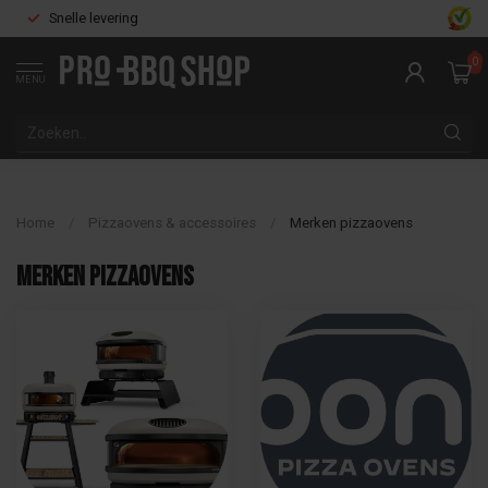
Snelle levering
0
MENU
Home
/
Pizzaovens & accessoires
/
Merken pizzaovens
Merken pizzaovens