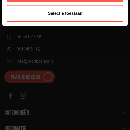
Utrechtseweg 160
Selectie toestaan
6862 AT Oosterbeek
06-11456112
06-46141068
0611456112
info@probbqshop.nl
Plan je bezoek
Categorieën
Informatie