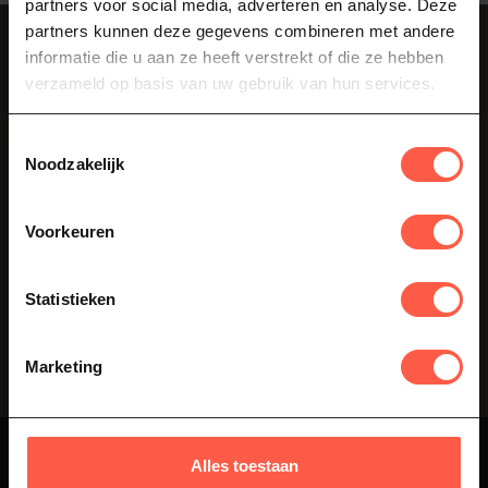
partners voor social media, adverteren en analyse. Deze
partners kunnen deze gegevens combineren met andere
Abonneer je op onze nieuwsbrief
informatie die u aan ze heeft verstrekt of die ze hebben
Blijf op de hoogte over onze laatste acties
verzameld op basis van uw gebruik van hun services.
Toestemmingsselectie
Noodzakelijk
Klantenservice
Voorkeuren
Als je vragen hebt over onze producten of je aankoop, bezoek dan
zeker onze klantenservicepagina. Hier vindt u onze
bedrijfsgegevens, antwoorden op veelgestelde vragen en
Statistieken
verschillende manieren om met ons in contact te komen.
Vraag onze experts
Marketing
Alles toestaan
proBBQshop