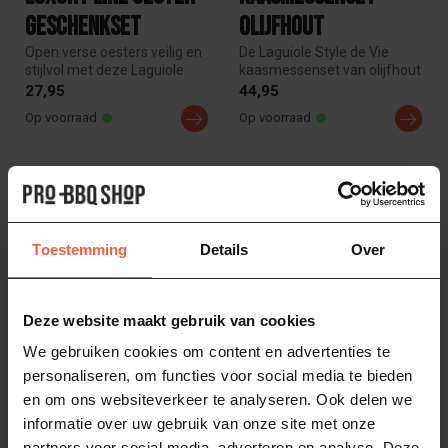
Geschenkset
Olijfhout
Open verse oesters veilig en
De Laguiole Style de Vie
stijlvol met deze Laguiole
kaasmessenset van olijfhout
oester set. Inclusief lu...
combineert luxe en
27,95
44,95
function...
Op voorraad
Op voorraad
Toestemming
Details
Over
Deze website maakt gebruik van cookies
We gebruiken cookies om content en advertenties te
LAGUIOLE STYLE DE VIE
FORGED
personaliseren, om functies voor social media te bieden
Kaasmessenset
Olive Universeel mes
en om ons websiteverkeer te analyseren. Ook delen we
Olijfhout
gekarteld 14cm
informatie over uw gebruik van onze site met onze
partners voor social media, adverteren en analyse. Deze