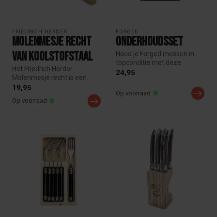
FRIEDRICH HERDER
FORGED
Molenmesje recht
Onderhoudsset
van koolstofstaal
Houd je Forged messen in
topconditie met deze
Het Friedrich Herder
complete onderhoudsset.
24,95
Molenmesje recht is een
Bevat meta...
klassiek schilmesje van
19,95
Op voorraad
koolstofsta...
Op voorraad