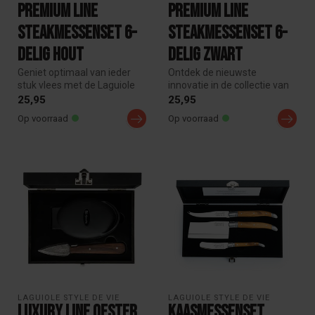
Premium Line
Premium Line
steakmessenset 6-
steakmessenset 6-
delig hout
delig Zwart
Geniet optimaal van ieder
Ontdek de nieuwste
stuk vlees met de Laguiole
innovatie in de collectie van
Style de Vie Premium Line
Laguiole Style de Vie: de
25,95
25,95
6...
verbe...
Op voorraad
Op voorraad
LAGUIOLE STYLE DE VIE
LAGUIOLE STYLE DE VIE
Luxury Line Oester
Kaasmessenset