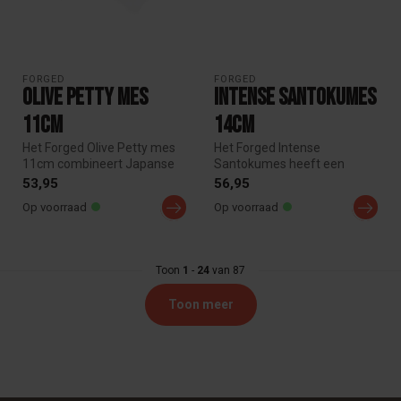
FORGED
FORGED
Olive Petty mes
Intense Santokumes
11cm
14cm
Het Forged Olive Petty mes
Het Forged Intense
11cm combineert Japanse
Santokumes heeft een
finesse met Europese
robuust, stoer en industrieel
53,95
56,95
veelzijd...
uiterlijk....
Op voorraad
Op voorraad
Toon
1
-
24
van 87
Toon meer