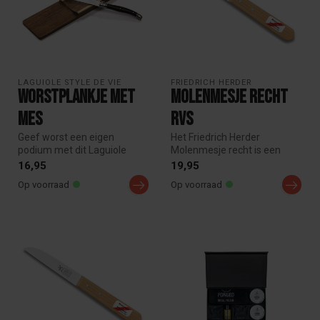
LAGUIOLE STYLE DE VIE
FRIEDRICH HERDER
Worstplankje met
Molenmesje recht
mes
rvs
Geef worst een eigen
Het Friedrich Herder
podium met dit Laguiole
Molenmesje recht is een
Style de Vie Premium Line
klassiek schilmesje van
16,95
19,95
worstplan...
roestvast s...
Op voorraad
Op voorraad