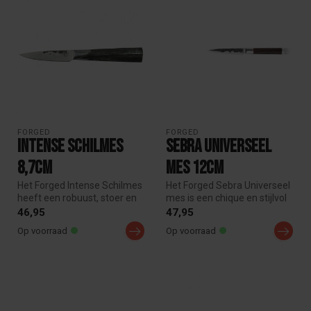
FORGED
FORGED
Intense Schilmes
Sebra Universeel
8,7cm
mes 12cm
Het Forged Intense Schilmes
Het Forged Sebra Universeel
heeft een robuust, stoer en
mes is een chique en stijlvol
industrieel uiterlijk. H...
mes. Het handvat is va...
46,95
47,95
Op voorraad
Op voorraad