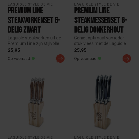
LAGUIOLE STYLE DE VIE
LAGUIOLE STYLE DE VIE
Premium Line
Premium Line
steakvorkenset 6-
steakmessenset 6-
delig Zwart
delig donkerhout
Laguiole steakvorken uit de
Geniet optimaal van ieder
Premium Line zijn stijlvolle
stuk vlees met de Laguiole
vorken bij de steakmess...
Style de Vie Premium Line
25,95
25,95
6...
Op voorraad
Op voorraad
LAGUIOLE STYLE DE VIE
LAGUIOLE STYLE DE VIE