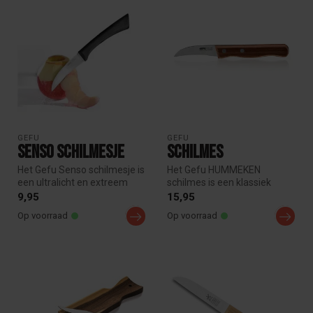
GEFU
GEFU
Senso schilmesje
Schilmes
Het Gefu Senso schilmesje is
Het Gefu HUMMEKEN
een ultralicht en extreem
schilmes is een klassiek
scherp keukenmes voor
keukenmes met gebogen
9,95
15,95
dag...
lemmet, ideaal ...
Op voorraad
Op voorraad