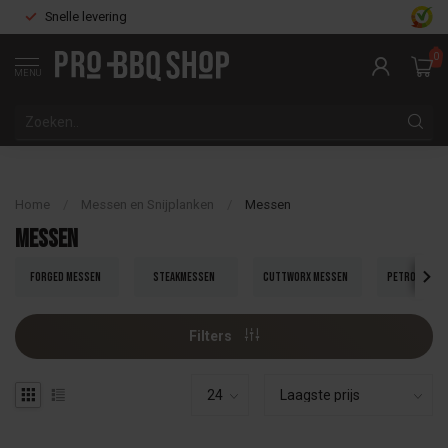
Snelle levering
0
MENU
Home
/
Messen en Snijplanken
/
Messen
Messen
Forged messen
Steakmessen
Cuttworx messen
Petromax me
Filters