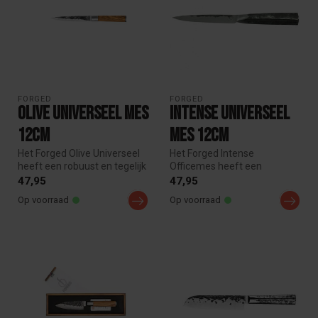
FORGED
FORGED
Olive Universeel mes
Intense Universeel
12cm
mes 12cm
Het Forged Olive Universeel
Het Forged Intense
heeft een robuust en tegelijk
Officemes heeft een
een subtiel uiterlijk...
robuust, stoer en industrieel
47,95
47,95
uiterlijk. ...
Op voorraad
Op voorraad