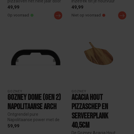
pizzaoven het hele jaar door
Inzetrek tilt je houtvuur
met deze weerbestendige
boven de ovenvloer voor een
49,99
49,99
besc...
beter...
Op voorraad
Niet op voorraad
GOZNEY
GOZNEY
Gozney Dome (Gen 2)
Acacia Hout
Napolitaanse Arch
Pizzaschep en
serveerplank
Ontgrendel pure
Napolitaanse power met de
40,5cm
Gozney Dome (Gen 2)
59,99
Neapolitan Arch. D...
De Gozney Acacia Hout