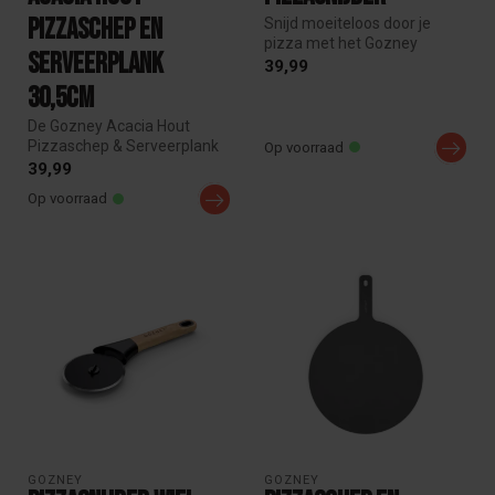
Pizzaschep en
Snijd moeiteloos door je
pizza met het Gozney
serveerplank
Pizzasnijder. Voorzien van
39,99
een sch...
30,5cm
De Gozney Acacia Hout
Pizzaschep & Serveerplank
Op voorraad
is de ideale keuze voor
39,99
pizzabak...
Op voorraad
GOZNEY
GOZNEY