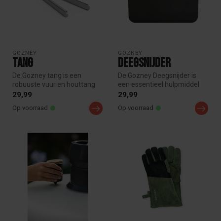
GOZNEY
GOZNEY
Tang
Deegsnijder
De Gozney tang is een
De Gozney Deegsnijder is
robuuste vuur en houttang
een essentieel hulpmiddel
voor veilig verplaatsen van
voor pizzabakkers. Perfect
29,99
29,99
hout...
vo...
Op voorraad
Op voorraad