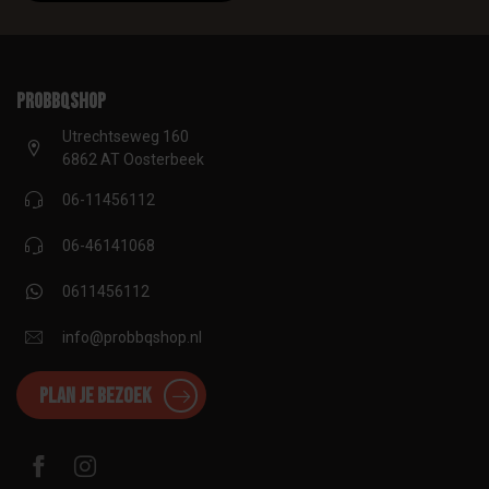
proBBQshop
Utrechtseweg 160
6862 AT Oosterbeek
06-11456112
06-46141068
0611456112
info@probbqshop.nl
Plan je bezoek