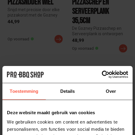
Pizzasnijder wiel
Pizzaschep en
serveerplank
Snijd met precisie door elke
pizzakorst met de Gozney
35,5cm
Pizzasnijder Wiel. Voorzie...
44,99
De Gozney Pizzaschep en
Serveerplank is ontworpen
Op voorraad
voor het veilig en serveren
48,99
va...
Op voorraad
Toestemming
Details
Over
Deze website maakt gebruik van cookies
We gebruiken cookies om content en advertenties te
GOZNEY
GOZNEY
personaliseren, om functies voor social media te bieden
Arc Lite
Acacia Hout