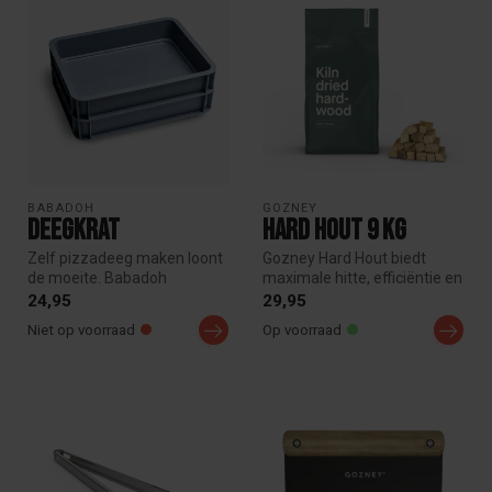
BABADOH
GOZNEY
Deegkrat
Hard Hout 9 kg
Zelf pizzadeeg maken loont
Gozney Hard Hout biedt
de moeite. Babadoh
maximale hitte, efficiëntie en
deegkrat biedt een schone
een schone verbranding. Ov...
24,95
29,95
omgeving...
Niet op voorraad
Op voorraad