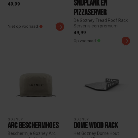
snijplank en
om hout in je oven te
49,99
plaatsen zo...
pizzaserver
De Gozney Tread Roof Rack
Server is een premium
Niet op voorraad
snijplank en pizzaserver,
49,99
ontwor...
Op voorraad
GOZNEY
GOZNEY
Arc Beschermhoes
Dome Wood Rack
Bescherm je Gozney Arc
Het Gozney Dome Hout