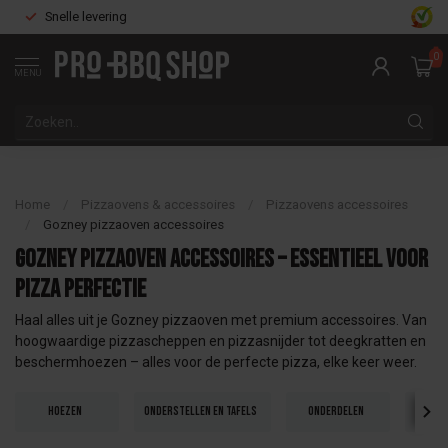
Snelle levering
0
MENU
Home
/
Pizzaovens & accessoires
/
Pizzaovens accessoires
/
Gozney pizzaoven accessoires
Gozney pizzaoven accessoires – Essentieel voor
pizza perfectie
Haal alles uit je Gozney pizzaoven met premium accessoires. Van
hoogwaardige pizzascheppen en pizzasnijder tot deegkratten en
beschermhoezen – alles voor de perfecte pizza, elke keer weer.
Hoezen
Onderstellen en tafels
Onderdelen
Pizz