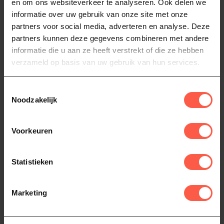
en om ons websiteverkeer te analyseren. Ook delen we
Beschermhoes
Pizzaschep en
informatie over uw gebruik van onze site met onze
serveerplank
Bescherm je Gozney Arc Lite
partners voor social media, adverteren en analyse. Deze
pizzaoven het hele jaar door
35,5cm
partners kunnen deze gegevens combineren met andere
met deze weerbestendige...
49,99
informatie die u aan ze heeft verstrekt of die ze hebben
De Gozney Acacia Hout
Pizzaschep & Serveerplank
verzameld op basis van uw gebruik van hun services.
Op voorraad
is de ideale keuze voor
49,99
pizzabak...
Op voorraad
Toestemmingsselectie
Noodzakelijk
Voorkeuren
Statistieken
Marketing
GOZNEY
GOZNEY
Infrarood
Deegkrat