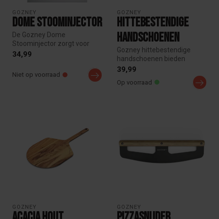
GOZNEY
GOZNEY
Dome Stoominjector
Hittebestendige
Handschoenen
De Gozney Dome
Stoominjector zorgt voor
Gozney hittebestendige
gecontroleerde
34,99
handschoenen bieden
stoomtoevoer in je oven, ...
maximale bescherming bij
39,99
Niet op voorraad
de Gozney pi...
Op voorraad
GOZNEY
GOZNEY
Acacia Hout
Pizzasnijder