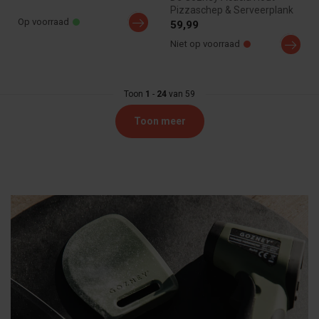
Pizzaschep & Serveerplank
Op voorraad
is de ideale keuze voor
59,99
pizzabak...
Niet op voorraad
Toon
1
-
24
van 59
Toon meer