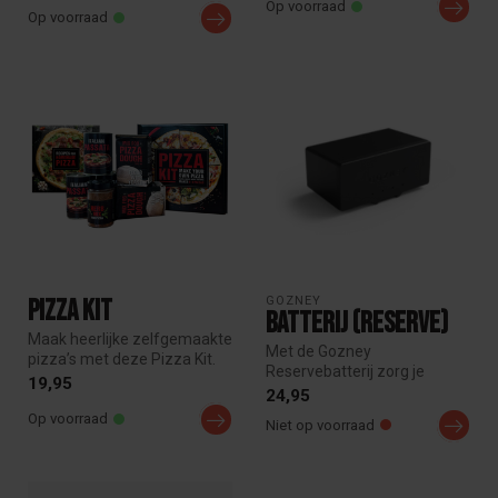
je favori...
Op voorraad
Op voorraad
GOZNEY
Pizza Kit
Batterij (Reserve)
Maak heerlijke zelfgemaakte
Met de Gozney
pizza’s met deze Pizza Kit.
Reservebatterij zorg je
Inclusief deegmix, tomat...
19,95
ervoor dat jouw Gozney altijd
24,95
van stroom i...
Op voorraad
Niet op voorraad