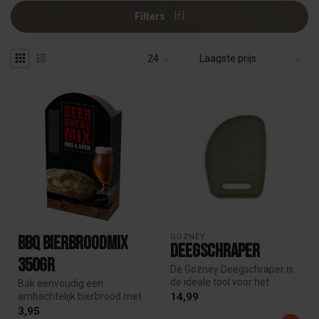
Filters
GOZNEY
BBQ Bierbroodmix
Deegschraper
350gr
De Gozney Deegschraper is
de ideale tool voor het
Bak eenvoudig een
schrapen en verplaatsen van
ambachtelijk bierbrood met
14,99
de...
de BBQ Bierbroodmix. Voeg
3,95