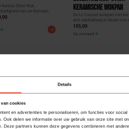
Keramische Wokpan
Karbon Steel Wok....
elzijdigheid van uw Kamado
De Le Creuset wokpan met ke
.
9,00
anti-aanbaklaag is ideaal voor
en...
155,00
Op voorraad
Details
 van cookies
ent en advertenties te personaliseren, om functies voor social
. Ook delen we informatie over uw gebruik van onze site met on
e. Deze partners kunnen deze gegevens combineren met andere i