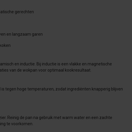
iatische gerechten
oven en langzaam garen
 koken
misch en inductie. Bij inductie is een vlakke en magnetische
aties van de wokpan voor optimaal kookresultaat.
 is tegen hoge temperaturen, zodat ingrediënten knapperig blijven
zier. Reinig de pan na gebruik met warm water en een zachte
ing te voorkomen.