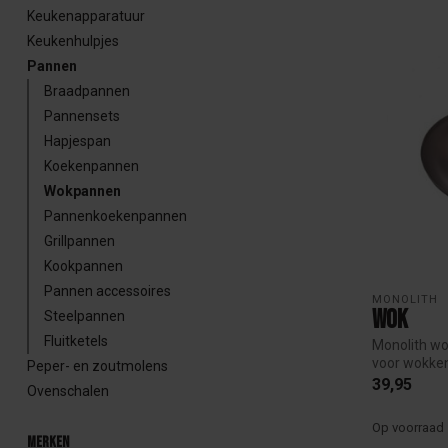
Keukenapparatuur
Keukenhulpjes
Pannen
Braadpannen
Pannensets
Hapjespan
Koekenpannen
Wokpannen
Pannenkoekenpannen
Grillpannen
Kookpannen
Pannen accessoires
MONOLITH
Wok
Steelpannen
Fluitketels
Monolith wo
voor wokke
Peper- en zoutmolens
vlees, ...
39,95
Ovenschalen
Op voorraad
Merken