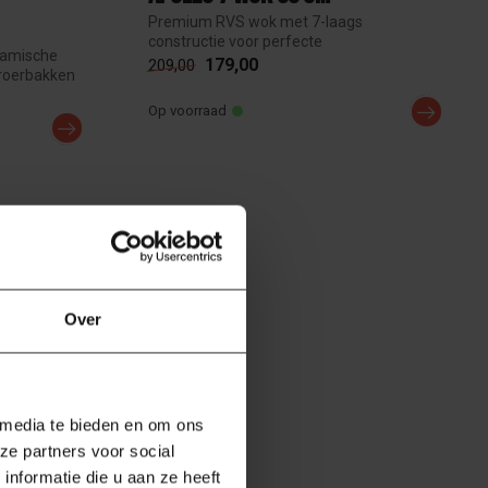
Premium RVS wok met 7-laags
constructie voor perfecte
ramische
warmteverdeling. Ideaal vo...
179,00
209,00
 roerbakken
Op voorraad
Over
 media te bieden en om ons
ze partners voor social
nformatie die u aan ze heeft