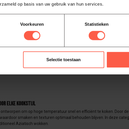
erzameld op basis van uw gebruik van hun services.
Keramisch Non-Stick
dvatten
Voorkeuren
Statistieken
set wokpan met keramische
laag is ideaal voor roerbakken
Selectie toestaan
Toon
1
-
10
van 10
or elke kookstijl
 ontworpen om op hoge temperatuur snel en efficiënt te koken. Door d
aardoor smaken en texturen optimaal behouden blijven. In deze categor
aditioneel Aziatisch wokken.