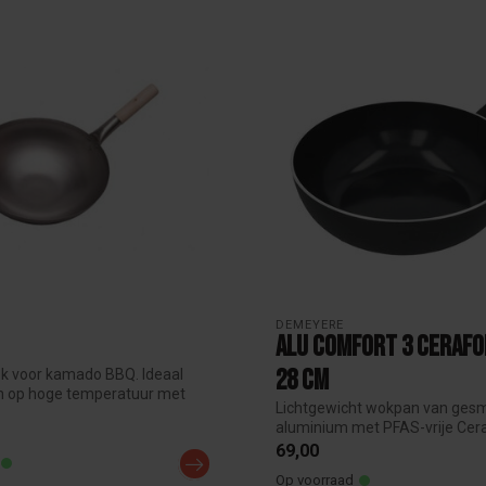
DEMEYERE
Alu Comfort 3 Ceraf
28 cm
k voor kamado BBQ. Ideaal
n op hoge temperatuur met
Lichtgewicht wokpan van ges
aluminium met PFAS-vrije Cer
keramische an...
69,00
Op voorraad