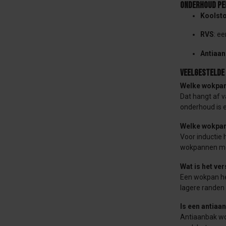
Onderhoud pe
Koolsto
RVS
: e
Antiaa
Veelgestelde
Welke wokpan 
Dat hangt af v
onderhoud is 
Welke wokpan 
Voor inductie
wokpannen me
Wat is het ve
Een wokpan he
lagere randen 
Is een antia
Antiaanbak wo