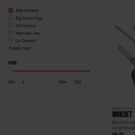
Alle merken
Big Green Egg
Demeyere
Kamado Joe
Le Creuset
Bekijk meer
Prijs
Min
Max
MONOLITH
Wokset
Monolith co
Large Kama
wokken ...
99,95