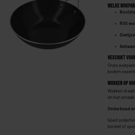
Welke wokpan 
Koolst
RVS wo
Gietijz
Antiaa
Geschikt voo
Onze wokpannen
bodem essenti
Wokken op ho
Wokken draait
en hun smaak
Onderhoud en
Goed onderhou
borstel of sp