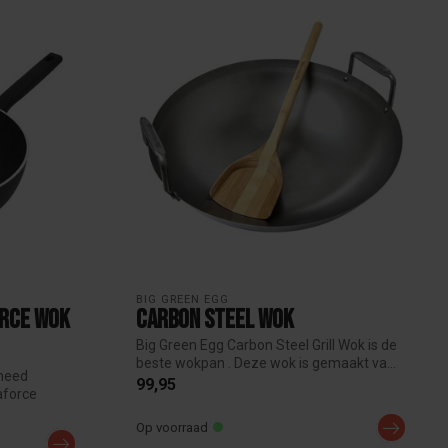
BIG GREEN EGG
orce wok
Carbon Steel Wok
Big Green Egg Carbon Steel Grill Wok is de
beste wokpan . Deze wok is gemaakt va...
meed
99,95
aforce
Op voorraad