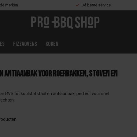
nde merken
Dé beste service
es
Pizzaovens
Koken
en antiaanbak voor roerbakken, stoven en
n RVS tot koolstofstaal en antiaanbak, perfect voor snel
rechten.
roducten