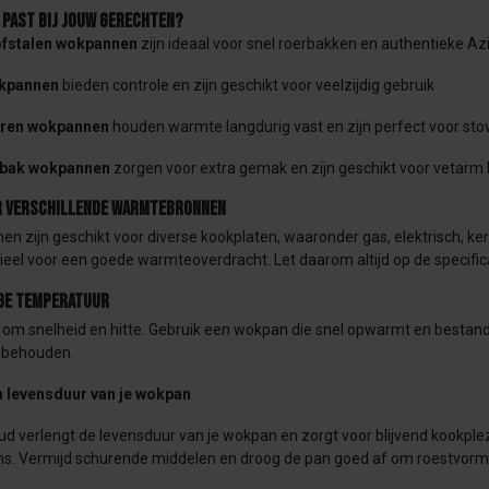
past bij jouw gerechten?
ofstalen wokpannen
zijn ideaal voor snel roerbakken en authentieke Az
kpannen
bieden controle en zijn geschikt voor veelzijdig gebruik
eren wokpannen
houden warmte langdurig vast en zijn perfect voor st
nbak wokpannen
zorgen voor extra gemak en zijn geschikt voor vetarm
r verschillende warmtebronnen
 zijn geschikt voor diverse kookplaten, waaronder gas, elektrisch, kera
eel voor een goede warmteoverdracht. Let daarom altijd op de specific
ge temperatuur
 om snelheid en hitte. Gebruik een wokpan die snel opwarmt en bestand
 behouden.
 levensduur van je wokpan
d verlengt de levensduur van je wokpan en zorgt voor blijvend kookple
ons. Vermijd schurende middelen en droog de pan goed af om roestvorm