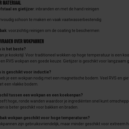
r materiaal
fstaal en gietijzer
: inbranden en met de hand reinigen
envoudig schoon te maken en vaak vaatwasserbestendig
nbak
: voorzichtig reinigen om de coating te beschermen
 vragen over wokpannen
is het beste?
an je kookstijl. Voor traditioneel wokken op hoge temperatuur is een ko
een RVS wokpan een goede keuze. Gietijzer is geschikt voor langzaam g
is geschikt voor inductie?
 heb je een wokpan nodig met een magnetische bodem. Veel RVS en giet
t een vlakke bodem.
rschil tussen een wokpan en een koekenpan?
eft hoge, ronde wanden waardoor je ingrediënten snel kunt omschepp
en is beter geschikt voor bakken en braden.
anbak wokpan geschikt voor hoge temperaturen?
kpannen zijn gebruiksvriendelijk, maar minder geschikt voor extreem h