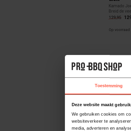
Kamado Joe 
Breid de ve
Joe keram..
12
129,95
Op voorraad
Toestemming
Deze website maakt gebruik
We gebruiken cookies om cont
websiteverkeer te analyseren
media, adverteren en analys