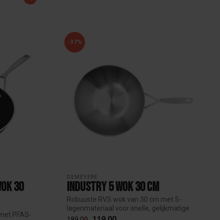
-37%
DEMEYERE
Wok 30
Industry 5 Wok 30 cm
Robuuste RVS wok van 30 cm met 5-
lagenmateriaal voor snelle, gelijkmatige
 met PFAS-
warmte...
119,00
189,00