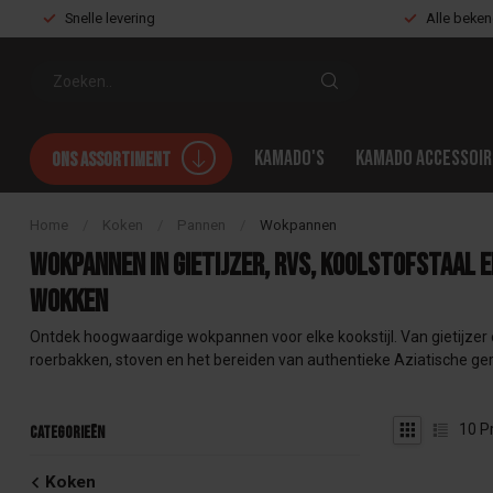
Snelle levering
Alle beke
Kamado's
Kamado accessoir
Ons assortiment
Home
/
Koken
/
Pannen
/
Wokpannen
Wokpannen in gietijzer, RVS, koolstofstaal 
wokken
Ontdek hoogwaardige wokpannen voor elke kookstijl. Van gietijzer e
roerbakken, stoven en het bereiden van authentieke Aziatische ge
10
P
Categorieën
Koken