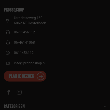
proBBQshop
Utrechtseweg 160
6862 AT Oosterbeek
06-11456112
06-46141068
0611456112
info@probbqshop.nl
Plan je bezoek
Categorieën