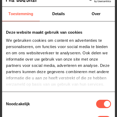
Toestemming
Details
Over
Deze website maakt gebruik van cookies
We gebruiken cookies om content en advertenties te
personaliseren, om functies voor social media te bieden
en om ons websiteverkeer te analyseren. Ook delen we
informatie over uw gebruik van onze site met onze
PRIMO
PRIMO
partners voor social media, adverteren en analyse. Deze
Half ronde
Platesetter
partners kunnen deze gegevens combineren met andere
opvangbak lekbak
Verbeter je BBQ ervaring
informatie die u aan ze heeft verstrekt of die ze hebben
met Primo Platesetter, het
Verhoog je grillplezier met de
ideale kamado hitteschild!
verzameld op basis van uw gebruik van hun services.
127,00
Primo RVS lekbak, perfect
G...
voor ovale Primo GrillS...
127,00
Op voorraad
Toestemmingsselectie
Op voorraad
Noodzakelijk