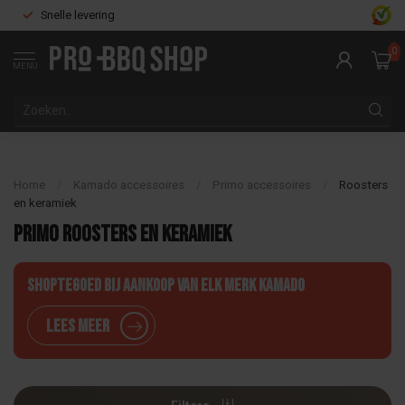
Snelle levering
0
MENU
Home
/
Kamado accessoires
/
Primo accessoires
/
Roosters
en keramiek
Primo roosters en keramiek
Shoptegoed bij aankoop van elk merk Kamado
Lees meer