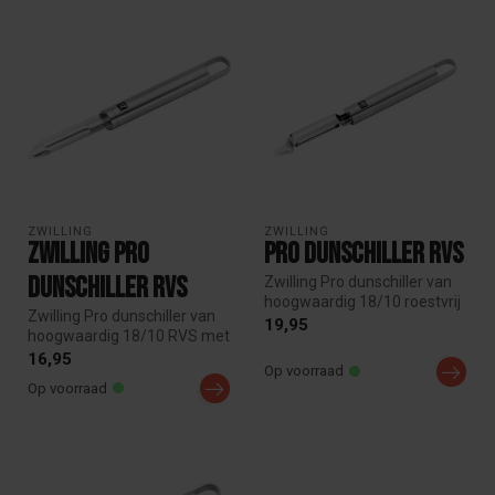
ZWILLING
ZWILLING
Zwilling Pro
Pro Dunschiller RVS
Dunschiller RVS
Zwilling Pro dunschiller van
hoogwaardig 18/10 roestvrij
Zwilling Pro dunschiller van
staal met draaibaar dub...
19,95
hoogwaardig 18/10 RVS met
dubbel vlijmscherp lemmet...
16,95
Op voorraad
Op voorraad