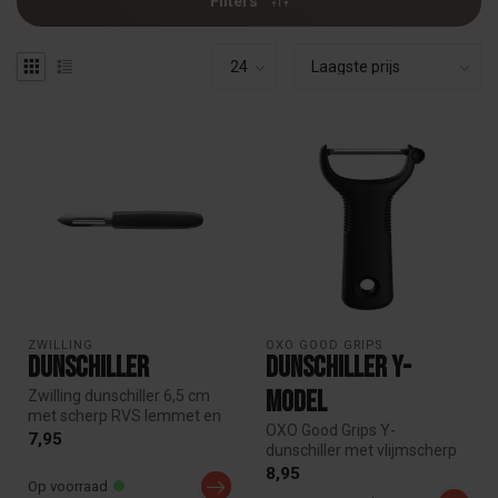
Filters
ZWILLING
OXO GOOD GRIPS
Dunschiller
Dunschiller Y-
model
Zwilling dunschiller 6,5 cm
met scherp RVS lemmet en
OXO Good Grips Y-
comfortabel antislip
7,95
dunschiller met vlijmscherp
handva...
RVS mes en comfortabele
8,95
Op voorraad
anti-slipgr...