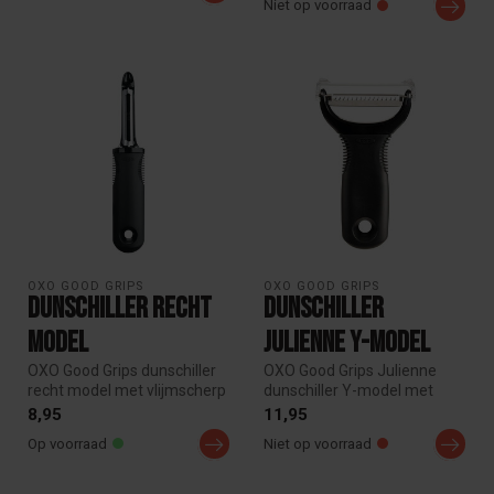
Niet op voorraad
OXO GOOD GRIPS
OXO GOOD GRIPS
Dunschiller Recht
Dunschiller
Model
Julienne Y-model
OXO Good Grips dunschiller
OXO Good Grips Julienne
recht model met vlijmscherp
dunschiller Y-model met
RVS mes en comfortabele
vlijmscherp RVS mes. Maak
8,95
11,95
a...
eenvou...
Op voorraad
Niet op voorraad