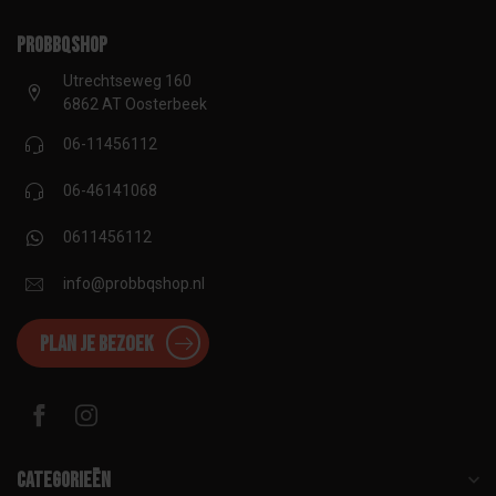
proBBQshop
Utrechtseweg 160
6862 AT Oosterbeek
06-11456112
06-46141068
0611456112
info@probbqshop.nl
Plan je bezoek
Categorieën