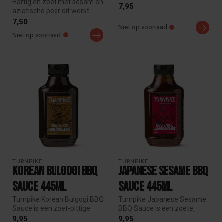
Hartig en zoet met sesam en
burgers, BBQ en meer. Rijk
7,95
aziatische peer dit werkt
van smaa...
verbazingwekkend goed met
7,50
Niet op voorraad
...
Niet op voorraad
TURNPIKE
TURNPIKE
Korean Bulgogi BBQ
Japanese Sesame BBQ
Sauce 445ml
Sauce 445ml
Turnpike Korean Bulgogi BBQ
Turnpike Japanese Sesame
Sauce is een zoet-pittige
BBQ Sauce is een zoete,
Koreaanse saus met een
nootachtige sesamsaus met
9,95
9,95