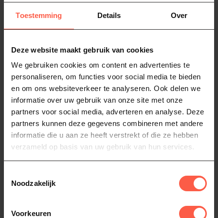
Toestemming
Details
Over
SWEET BABY RAY'S
SWEET BABY RAY'S
Honey Barbecue
Original
Deze website maakt gebruik van cookies
Een roodbruine saus met
Een heerlijke Award winning
een volle smaak. Een zoete
saus met een volle smaak.
We gebruiken cookies om content en advertenties te
honingsmaak met licht
Een vleug van zoet op de r...
4,95
4,95
personaliseren, om functies voor social media te bieden
rokerig...
Niet op voorraad
Niet op voorraad
en om ons websiteverkeer te analyseren. Ook delen we
informatie over uw gebruik van onze site met onze
partners voor social media, adverteren en analyse. Deze
partners kunnen deze gegevens combineren met andere
informatie die u aan ze heeft verstrekt of die ze hebben
verzameld op basis van uw gebruik van hun services.
Toestemmingsselectie
Noodzakelijk
ANCHOR BAR
HEINZ
Voorkeuren
Buffalo Wing sauce
Sweet Relish