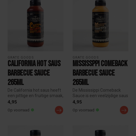
GRATE GOODS
GRATE GOODS
California hot saus
Mississppi comeback
Barbecue Sauce
Barbecue Sauce
265ml
265ml
De California hot saus heeft
De Mississippi Comeback
een pittige en fruitige smaak,
Sauce is een veelzijdige saus
dankzij de groene en...
met chili’s, uitjes, kruid...
4,95
4,95
Op voorraad
Op voorraad