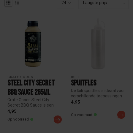
GRATE GOODS
IBILI
Steel city secret
Spuitfles
BBQ Sauce 265ml
De Ibili spuitfles is ideaal voor
verschillende toepassingen
Grate Goods Steel City
in keuken, BBQ of t...
4,95
Secret BBQ Sauce is een
romige, lichtzoete en hartige
4,95
Op voorraad
Ame...
Op voorraad