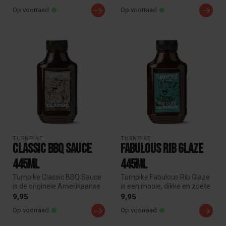
lek...
umami...
Op voorraad
Op voorraad
TURNPIKE
TURNPIKE
Classic BBQ Sauce
Fabulous Rib Glaze
445ml
445ml
Turnpike Classic BBQ Sauce
Turnpike Fabulous Rib Glaze
is de originele Amerikaanse
is een mooie, dikke en zoete
rode barbecuesaus: sticky...
ribsaus met precies de ...
9,95
9,95
Op voorraad
Op voorraad