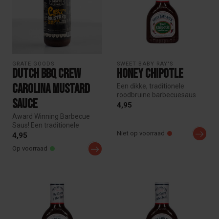
GRATE GOODS
SWEET BABY RAY'S
Dutch BBQ Crew
Honey Chipotle
Carolina Mustard
Een dikke, traditionele
roodbruine barbecuesaus
Sauce
met een prettige twist. De
4,95
zoete...
Award Winning Barbecue
Saus! Een traditionele
Niet op voorraad
barbecue saus zoals in de
4,95
Carolina...
Op voorraad