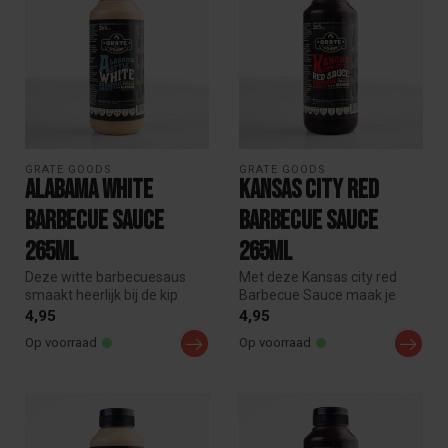
GRATE GOODS
GRATE GOODS
Alabama White
Kansas city red
Barbecue Sauce
Barbecue Sauce
265ml
265ml
Deze witte barbecuesaus
Met deze Kansas city red
smaakt heerlijk bij de kip
Barbecue Sauce maak je
maar ook bij andere vlees-,
elke sparerib en broodje
4,95
4,95
g...
pulled ...
Op voorraad
Op voorraad