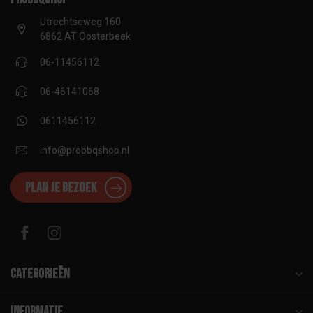
Utrechtseweg 160
6862 AT Oosterbeek
06-11456112
06-46141068
0611456112
info@probbqshop.nl
Plan je bezoek
Categorieën
Informatie