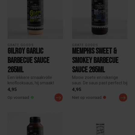
GRATE GOODS
GRATE GOODS
Gilroy garlic
Memphis Sweet &
Barbecue Sauce
Smokey Barbecue
265ml
Sauce 265ml
Een lekkere smaakvolle
Mooie zoete en rokerige
knoflooksaus, hij smaakt
saus. De saus past perfect bij
uiteraard erg goed bij kebab,
spareribs, pulled pork of...
4,95
4,95
sa...
Op voorraad
Niet op voorraad