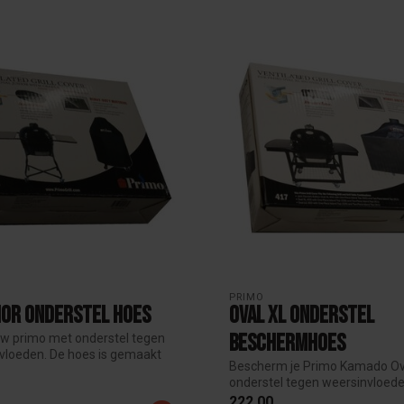
PRIMO
ior onderstel hoes
Oval XL onderstel
beschermhoes
w primo met onderstel tegen
nvloeden. De hoes is gemaakt
Bescherm je Primo Kamado Ov
onderstel tegen weersinvloede
De...
222,00