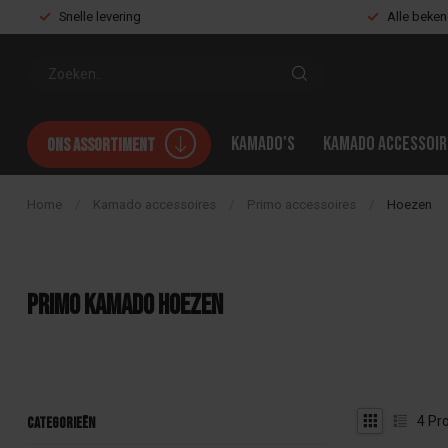
Snelle levering
Alle beke
Kamado's
Kamado accessoir
Ons assortiment
Home
/
Kamado accessoires
/
Primo accessoires
/
Hoezen
Primo kamado hoezen
4
Pro
Categorieën