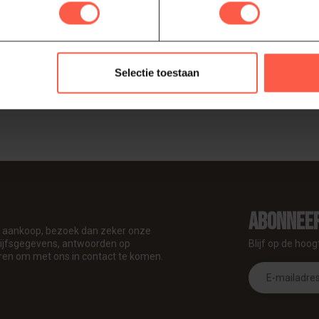
weersinvloeden met de Primo
Selectie toestaan
Toon
1
-
4
van 4
Abonneer
je aankoop, bezoek dan zeker onze
drijfsgegevens, antwoorden op
Blijf op de hoog
ren om met ons in contact te komen.