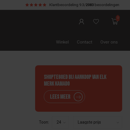
Klantbeoordeling
9.3/
2083
beoordelingen
0
Winkel
Contact
Over ons
Shoptegoed bij aankoop van elk
merk Kamado
Lees meer
Toon: