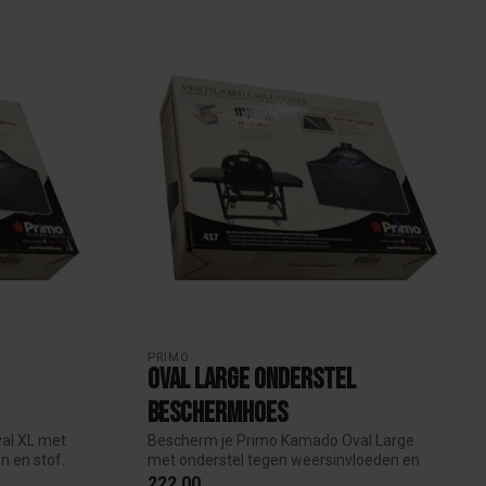
PRIMO
Oval Large onderstel
beschermhoes
al XL met
Bescherm je Primo Kamado Oval Large
n en stof.
met onderstel tegen weersinvloeden en
stof. ...
222,00