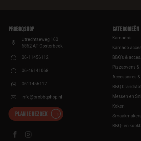
proBBQshop
Categorieën
Kamado's
Utrechtseweg 160
6862 AT Oosterbeek
Kamado acces
BBQ's & acces
06-11456112
Pizzaovens & 
06-46141068
Accessoires & 
0611456112
BBQ brandstof
Messen en Sni
info@probbqshop.nl
Koken
Plan je bezoek
Smaakmaker
BBQ- en kook