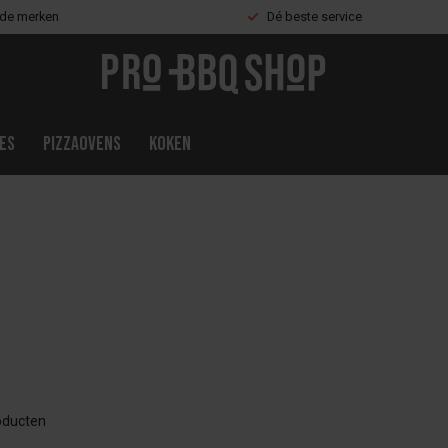
nde merken
Dé beste service
es
Pizzaovens
Koken
ducten