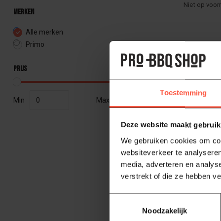
Niet op voor
Merken
Alle merken
Primo
Prijs
Toestemming
Min
Max
Deze website maakt gebruik
We gebruiken cookies om cont
websiteverkeer te analyseren
media, adverteren en analys
verstrekt of die ze hebben v
PRIMO
Toestemmingsselectie
Oval Jun
Noodzakelijk
Bescherm je 