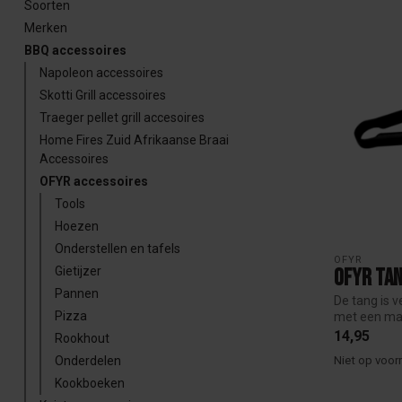
Soorten
Merken
BBQ accessoires
Napoleon accessoires
Skotti Grill accessoires
Traeger pellet grill accesoires
Home Fires Zuid Afrikaanse Braai
Accessoires
OFYR accessoires
Tools
Hoezen
Onderstellen en tafels
OFYR
Gietijzer
Ofyr ta
Pannen
De tang is v
Pizza
met een mat
14,95
Rookhout
Onderdelen
Niet op voor
Kookboeken