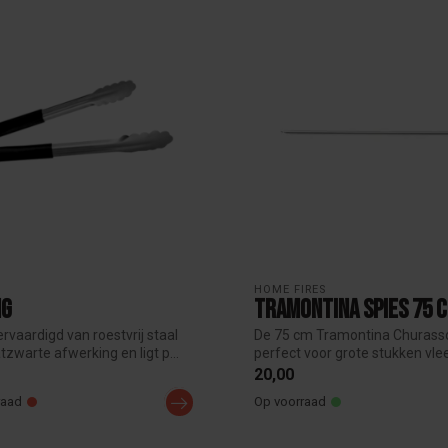
HOME FIRES
ng
Tramontina Spies 75 
ervaardigd van roestvrij staal
De 75 cm Tramontina Churasso
zwarte afwerking en ligt p...
perfect voor grote stukken vle
groent...
20,00
raad
Op voorraad