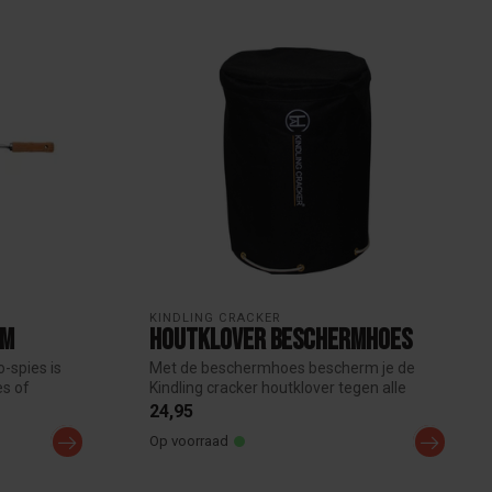
KINDLING CRACKER
cm
Houtklover beschermhoes
-spies is
Met de beschermhoes bescherm je de
es of
Kindling cracker houtklover tegen alle
weerso...
24,95
Op voorraad