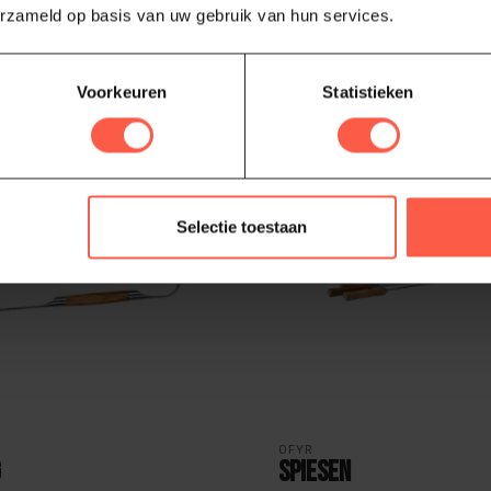
erzameld op basis van uw gebruik van hun services.
v...
44,95
raad
Niet op voorraad
Voorkeuren
Statistieken
Selectie toestaan
OFYR
g
Spiesen