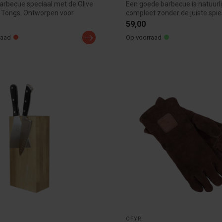
arbecue speciaal met de Olive
Een goede barbecue is natuurlij
 Tongs. Ontworpen voor
compleet zonder de juiste spie
OFYR...
59,00
raad
Op voorraad
OFYR