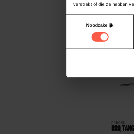
verstrekt of die ze hebben v
44,95
Niet op voor
Toestemmingsselectie
Noodzakelijk
FORGED
BBQ tan