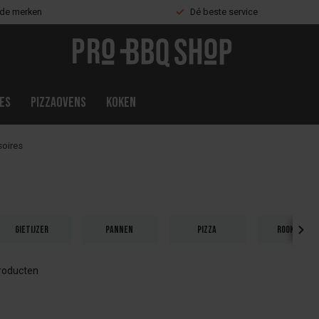
nde merken
Dé beste service
es
Pizzaovens
Koken
oires
Gietijzer
Pannen
Pizza
Rookhout
roducten