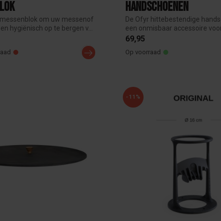
lok
Handschoenen
t messenblok om uw messenof
De Ofyr hittebestendige hands
g en hygiënisch op te bergen v...
een onmisbaar accessoire voor
Ofy...
69,95
raad
Op voorraad
-11%