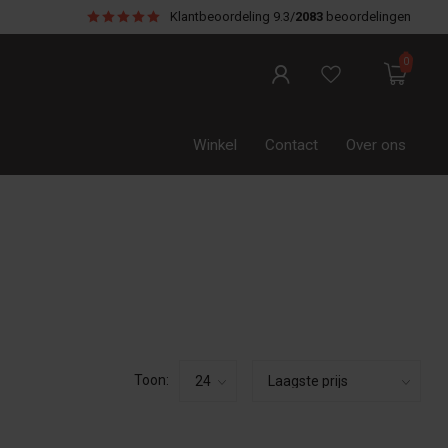
Klantbeoordeling
9.3/
2083
beoordelingen
0
Winkel
Contact
Over ons
Onderdelen
Kookboeken
Toon: