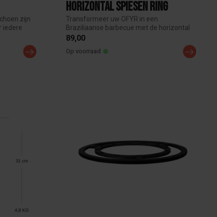
Horizontal spiesen ring
choen zijn
Transformeer uw OFYR in een
 iedere
Braziliaanse barbecue met de horizontal
spiezen ring...
89,00
Op voorraad