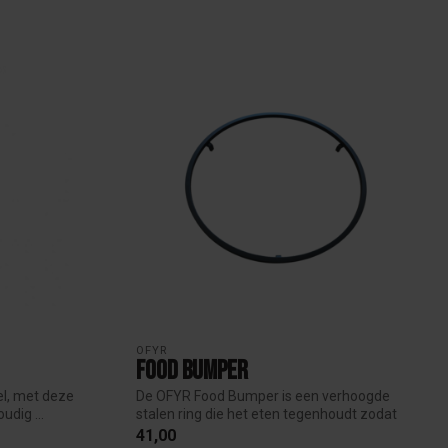
OFYR
Food bumper
el, met deze
De OFYR Food Bumper is een verhoogde
udig ...
stalen ring die het eten tegenhoudt zodat
h...
41,00