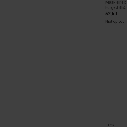
Maak elke b
Forged BBQ
precis...
52,50
Niet op voor
OFYR