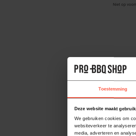
Niet op voor
Toestemming
Deze website maakt gebruik
FORGED
We gebruiken cookies om cont
BBQ Spat
websiteverkeer te analyseren
Verhoog je
media, adverteren en analys
Spatula. Esse