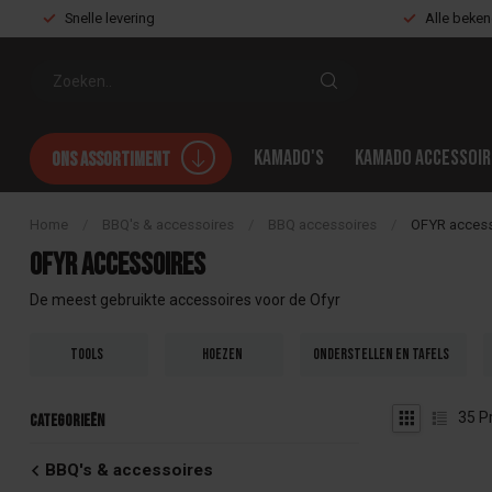
Snelle levering
Alle beke
Kamado's
Kamado accessoir
Ons assortiment
Home
/
BBQ's & accessoires
/
BBQ accessoires
/
OFYR access
OFYR accessoires
De meest gebruikte accessoires voor de Ofyr
Tools
Hoezen
Onderstellen en tafels
35
P
Categorieën
BBQ's & accessoires