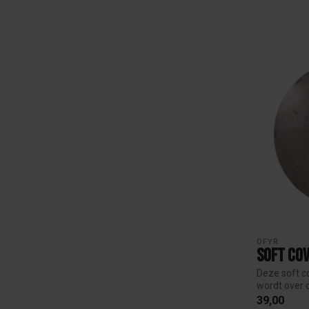
OFYR
Soft Co
Deze soft c
wordt over 
v...
39,00