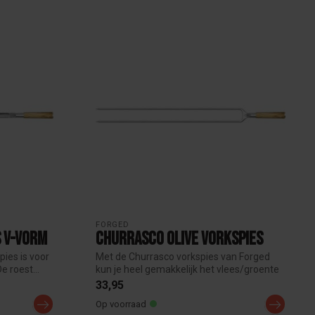
FORGED
s V-vorm
Churrasco Olive Vorkspies
ies is voor
Met de Churrasco vorkspies van Forged
e roest...
kun je heel gemakkelijk het vlees/groente
...
33,95
Op voorraad