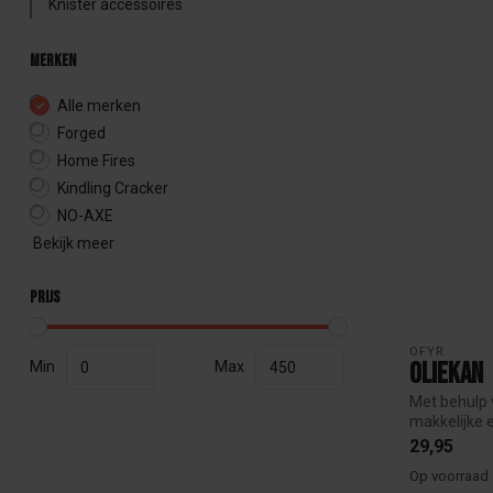
Knister accessoires
Merken
Alle merken
Forged
Home Fires
Kindling Cracker
NO-AXE
Bekijk meer
Prijs
OFYR
Oliekan
Min
Max
Met behulp 
makkelijke e
29,95
Op voorraad