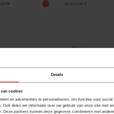
raad
Op voorraad
Details
 van cookies
FORGED
ent en advertenties te personaliseren, om functies voor social
el
BBQ Plancha Spatula
. Ook delen we informatie over uw gebruik van onze site met on
 BBQ-game met de Forged BBQ
Verhoog je BBQ-game met de 
e. Deze partners kunnen deze gegevens combineren met andere i
ntieel voor het grillen van h...
Plancha Spatula. Essentieel voo