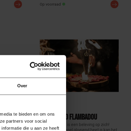
Op voorraad
Over
FORGED
 media te bieden en om ons
Churrasco Flambadou
ze partners voor social
Forged
De Flambadou is een beleving op zich!
nformatie die u aan ze heeft
r het grillen
Wanneer de kegel gloeiend heet is kan het