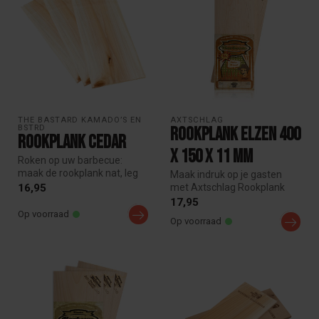
THE BASTARD KAMADO’S EN 
AXTSCHLAG
BSTRD
Rookplank elzen 400
Rookplank Cedar
x 150 x 11 mm
Roken op uw barbecue:
maak de rookplank nat, leg
Maak indruk op je gasten
de rookplank op het rooster
met Axtschlag Rookplank
16,95
van...
Elzen 400 x 150 x 11 mm
17,95
voor ee...
Op voorraad
Op voorraad