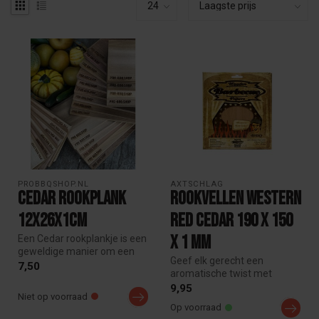
PROBBQSHOP.NL
AXTSCHLAG
Cedar Rookplank
Rookvellen Western
12x26x1cm
red cedar 190 x 150
x 1 mm
Een Cedar rookplankje is een
geweldige manier om een
Geef elk gerecht een
heerlijke rokerige smaak to...
7,50
aromatische twist met
Axtschlag Rookvellen Red
9,95
Niet op voorraad
Cedar 190 x ...
Op voorraad