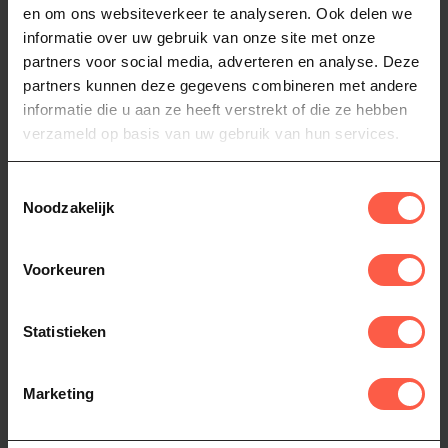
en om ons websiteverkeer te analyseren. Ook delen we
informatie over uw gebruik van onze site met onze
partners voor social media, adverteren en analyse. Deze
partners kunnen deze gegevens combineren met andere
AXTSCHLAG
AXTSCHLAG
informatie die u aan ze heeft verstrekt of die ze hebben
Rookplank Western
Rookplank kers 300
verzameld op basis van uw gebruik van hun services.
red cedar 400 x 150
x 150 x 11 mm
x 11 mm
Voeg een zoet, fruitig aroma
Toestemmingsselectie
toe aan je BBQ met
Verhef je BBQ-ervaring met
Noodzakelijk
Axtschlag Rookplank Kers
20,95
Axtschlag Rookplank Red
300 x 1...
Cedar 400 x 150 x 11 mm.
20,95
Op voorraad
Deze...
Voorkeuren
Op voorraad
Statistieken
Marketing