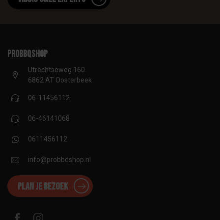
proBBQshop
Utrechtseweg 160
6862 AT Oosterbeek
06-11456112
06-46141068
0611456112
info@probbqshop.nl
Plan je bezoek