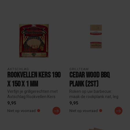
AXTSCHLAG
GRILLTEAM
Rookvellen kers 190
Cedar wood bbq
x 150 x 1 mm
plank (2st)
Verfijn je grillgerechten met
Roken op uw barbecue:
Axtschlag Rookvellen Kers
maak de rookplank nat, leg
190 x 150 x 1 mm. Voeg e...
de rookplank op het rooster
9,95
9,95
van...
Niet op voorraad
Niet op voorraad