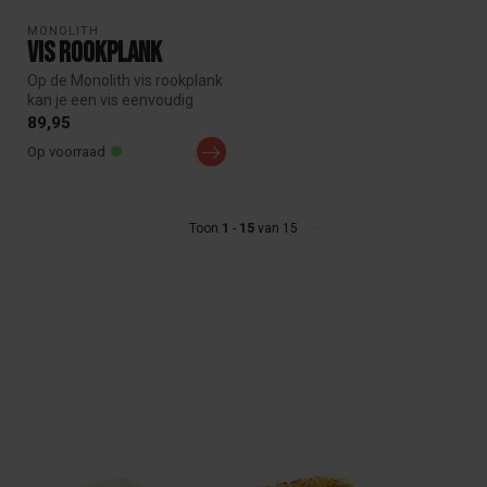
MONOLITH
Vis rookplank
Op de Monolith vis rookplank
kan je een vis eenvoudig
klemmen tussen de RVS
89,95
houd...
Op voorraad
Toon
1
-
15
van 15