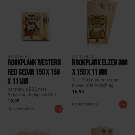
AXTSCHLAG
AXTSCHLAG
Rookplank Western
Rookplank elzen 300
red cedar 150 x 150
x 150 x 11 mm
x 11 mm
Til je BBQ naar een hoger
niveau met Axtschlag
Versterk je BBQ met
Rookplank Elzen 300 x 150 x
16,95
Axtschlag Rookplank Red
11 mm...
Cedar 150 x 150 x 11 mm
10,95
Op voorraad
voor een die...
Op voorraad