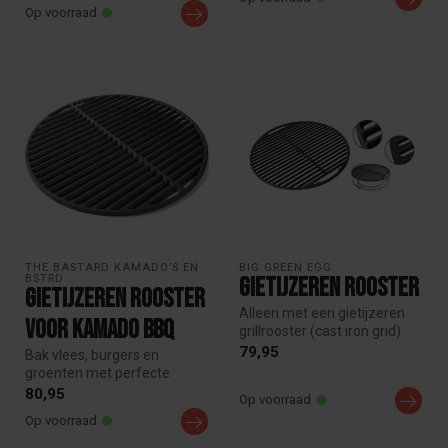
Op voorraad
THE BASTARD KAMADO’S EN 
BIG GREEN EGG
BSTRD
Gietijzeren rooster
Gietijzeren Rooster
Alleen met een gietijzeren
voor Kamado BBQ
grillrooster (cast iron grid)
krijgt u de perfecte gr...
79,95
Bak vlees, burgers en
groenten met perfecte
grillstrepen dankzij het The
80,95
Op voorraad
Bastard...
Op voorraad