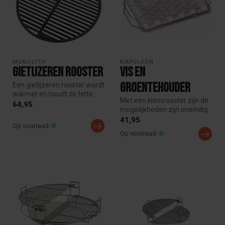
MONOLITH
NAPOLEON
Gietijzeren rooster
Vis en
groentehouder
Een gietijzeren rooster wordt
warmer en houdt de hitte
Met een klemrooster zijn de
langer vast dan een RVS r...
64,95
mogelijkheden zijn oneindig.
Het klemrooster kan goe...
41,95
Op voorraad
Op voorraad