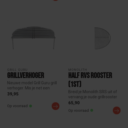
GRILL GURU
MONOLITH
Grillverhoger
Half RVS Rooster
(1st)
Nieuwe model Grill Guru grill
verhoger. Mis je net een
Breid je Monolith SRS uit of
beetje extra ruimte? Dan...
39,95
vervang je oude grillrooster
met dit originele halv...
65,90
Op voorraad
Op voorraad