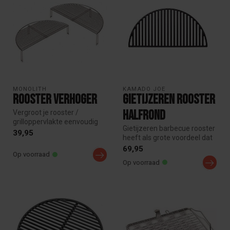
MONOLITH
KAMADO JOE
Rooster verhoger
Gietijzeren Rooster
Halfrond
Vergroot je rooster /
grilloppervlakte eenvoudig
Gietijzeren barbecue rooster
met een half rooster van
39,95
heeft als grote voordeel dat
Monoli...
het bestand is tegen v...
69,95
Op voorraad
Op voorraad