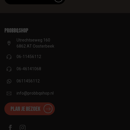
proBBQshop
Utrechtseweg 160
6862 AT Oosterbeek
06-11456112
06-46141068
0611456112
info@probbqshop.nl
Plan je bezoek