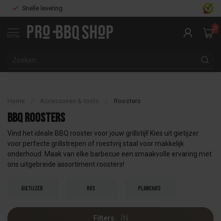
Snelle levering
0
MENU
Home
/
Accessoires & tools
/
Roosters
BBQ roosters
Vind het ideale BBQ rooster voor jouw grillstijl! Kies uit gietijzer
voor perfecte grillstrepen of roestvrij staal voor makkelijk
onderhoud. Maak van elke barbecue een smaakvolle ervaring met
ons uitgebreide assortiment roosters!
Gietijzer
RVS
Plancha's
Filters