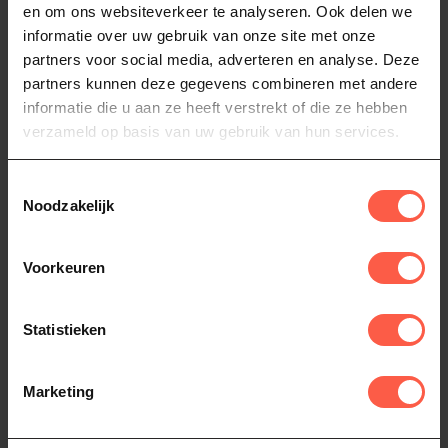
en om ons websiteverkeer te analyseren. Ook delen we
Grillrooster 50cm
Met het halve maan rooster
informatie over uw gebruik van onze site met onze
kun jij eenvoudig extra
De Petromax Hangende
ruimte creëren, door het
37,95
partners voor social media, adverteren en analyse. Deze
grillplaat 56cm kan aan
halv...
partners kunnen deze gegevens combineren met andere
verschillende
39,95
Op voorraad
bevestigingspunten wo...
informatie die u aan ze heeft verstrekt of die ze hebben
Op voorraad
verzameld op basis van uw gebruik van hun services.
Toestemmingsselectie
Noodzakelijk
Voorkeuren
Statistieken
KAMADO JOE
MONOLITH
Gietijzeren Rooster
Half Gietijzeren
Marketing
Junior Sear Plate
Rooster
Kamado Joe Junior
Deze halve gietijzeren