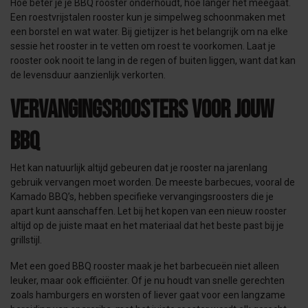
Hoe beter je je BBQ rooster onderhoudt, hoe langer het meegaat.
Een roestvrijstalen rooster kun je simpelweg schoonmaken met
een borstel en wat water. Bij gietijzer is het belangrijk om na elke
sessie het rooster in te vetten om roest te voorkomen. Laat je
rooster ook nooit te lang in de regen of buiten liggen, want dat kan
de levensduur aanzienlijk verkorten.
Vervangingsroosters voor jouw
BBQ
Het kan natuurlijk altijd gebeuren dat je rooster na jarenlang
gebruik vervangen moet worden. De meeste barbecues, vooral de
Kamado BBQ’s, hebben specifieke vervangingsroosters die je
apart kunt aanschaffen. Let bij het kopen van een nieuw rooster
altijd op de juiste maat en het materiaal dat het beste past bij je
grillstijl.
Met een goed BBQ rooster maak je het barbecueën niet alleen
leuker, maar ook efficiënter. Of je nu houdt van snelle gerechten
zoals hamburgers en worsten of liever gaat voor een langzame