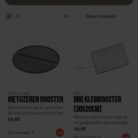
GRILL GURU
IBILI
Gietijzeren rooster
BBQ Klemrooster
(30x20cm)
Bereid vlees, vis en groenten
als een professional met het
Met een klemrooster zijn de
Grill Guru gietijzere...
59,95
mogelijkheden zijn oneindig.
Het klemrooster kan goe...
34,95
Op voorraad
Op voorraad