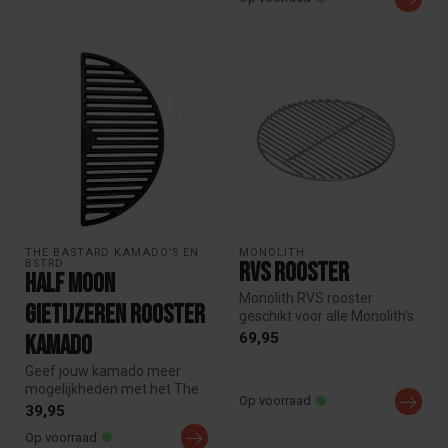
THE BASTARD KAMADO’S EN 
MONOLITH
BSTRD
RVS Rooster
Half Moon
Monolith RVS rooster
Gietijzeren Rooster
geschikt voor alle Monolith's
modellen.
69,95
Kamado
Geef jouw kamado meer
mogelijkheden met het The
Op voorraad
Bastard Half Moon
39,95
Gietijzeren Ro...
Op voorraad