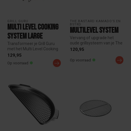
GRILL GURU
THE BASTARD KAMADO’S EN 
BSTRD
Multi Level Cooking
Multilevel System
System Large
Vervang of upgrade het
oude grillsysteem van je The
Transformeer je Grill Guru
Bastard met het nieuwe
met het Multi Level Cooking
120,95
Multi...
System. Maximaliseer ruim...
129,95
Op voorraad
Op voorraad