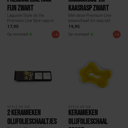
Fijn Zwart
kaasrasp Zwart
Laguiole Style de Vie
Met deze Premium Line
Premium Line fijne rasp in
kaasschaaf en rasp set
zwart met gelaserd RVS
schaaf en rasp je eenvoudig
17,95
19,95
blad. Id...
verschi...
Op voorraad
Op voorraad
STYLE DE VIE
STYLE DE VIE
2 Keramieken
Keramieken
Olijfolieschaaltjes
Olijfolieschaal