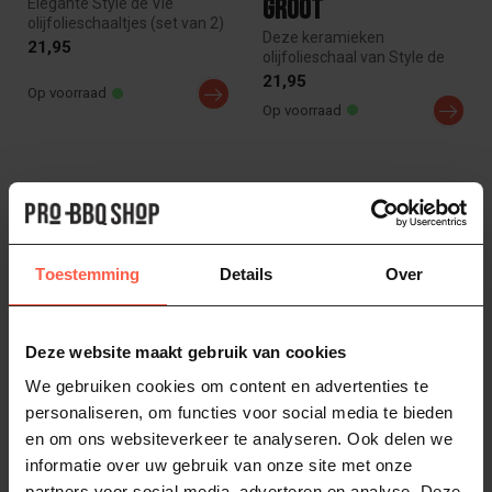
Groot
Elegante Style de Vie
olijfolieschaaltjes (set van 2)
Deze keramieken
met abstract patroon, perf...
21,95
olijfolieschaal van Style de
Vie is perfect voor het dippen
21,95
Op voorraad
van ...
Op voorraad
Toestemming
Details
Over
Deze website maakt gebruik van cookies
We gebruiken cookies om content en advertenties te
STYLE DE VIE
LAGUIOLE STYLE DE VIE
Dipset: olie, boter
Kaasmessenset
personaliseren, om functies voor social media te bieden
en om ons websiteverkeer te analyseren. Ook delen we
en peper-zoutbakje
Olijfhout
informatie over uw gebruik van onze site met onze
Maak je borrel- of dinertafel
De Laguiole Style de Vie
partners voor social media, adverteren en analyse. Deze