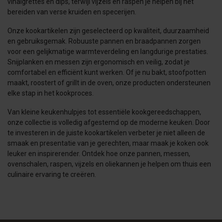
vinaigrettes en dips, terwijl vijzels en raspen je helpen bij het
bereiden van verse kruiden en specerijen.
Onze kookartikelen zijn geselecteerd op kwaliteit, duurzaamheid
en gebruiksgemak. Robuuste pannen en braadpannen zorgen
voor een gelijkmatige warmteverdeling en langdurige prestaties.
Snijplanken en messen zijn ergonomisch en veilig, zodat je
comfortabel en efficiënt kunt werken. Of je nu bakt, stoofpotten
maakt, roostert of grillt in de oven, onze producten ondersteunen
elke stap in het kookproces.
Van kleine keukenhulpjes tot essentiële kookgereedschappen,
onze collectie is volledig afgestemd op de moderne keuken. Door
te investeren in de juiste kookartikelen verbeter je niet alleen de
smaak en presentatie van je gerechten, maar maak je koken ook
leuker en inspirerender. Ontdek hoe onze pannen, messen,
ovenschalen, raspen, vijzels en oliekannen je helpen om thuis een
culinaire ervaring te creëren.