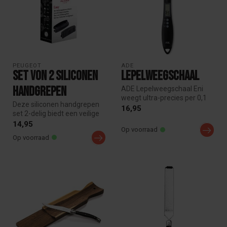
PEUGEOT
ADE
Set von 2 siliconen
Lepelweegschaal
handgrepen
ADE Lepelweegschaal Eni
weegt ultra-precies per 0,1
Deze siliconen handgrepen
gram tot 300 g. Ideaal voor ...
16,95
set 2-delig biedt een veilige
en hittebestendige grip ...
14,95
Op voorraad
Op voorraad