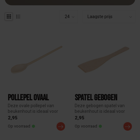
Pollepel ovaal
Spatel Gebogen
Deze ovale pollepel van
Deze gebogen spatel van
beukenhout is ideaal voor
beukenhout is ideaal voor
het roeren en opscheppen
het keren van hamburgers,
2,95
2,95
van s...
vis ...
Op voorraad
Op voorraad