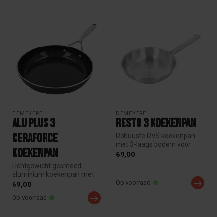
DEMEYERE
DEMEYERE
Alu Plus 3
Resto 3 Koekenpan
Ceraforce
Robuuste RVS koekenpan
met 3-laags bodem voor
Koekenpan
gelijkmatige
69,00
warmteverdeling. Idea...
Lichtgewicht gesmeed
aluminium koekenpan met
Op voorraad
PFAS-vrije Ceraforce®
69,00
keramische an...
Op voorraad