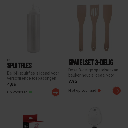
IBILI
Spatelset 3-delig
Spuitfles
Deze 3-delige spatelset van
De Ibili spuitfles is ideaal voor
beukenhout is ideaal voor
verschillende toepassingen
dagelijks koken. De duurza...
7,95
in keuken, BBQ of t...
4,95
Niet op voorraad
Op voorraad