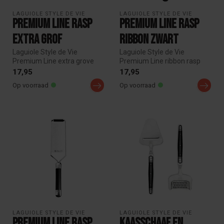
LAGUIOLE STYLE DE VIE
LAGUIOLE STYLE DE VIE
Premium Line Rasp
Premium Line Rasp
Extra Grof
Ribbon Zwart
Laguiole Style de Vie
Laguiole Style de Vie
Premium Line extra grove
Premium Line ribbon rasp
rasp met gelaserd RVS blad.
met gelaserd RVS blad.
17,95
17,95
Ideaa...
Ideaal voo...
Op voorraad
Op voorraad
LAGUIOLE STYLE DE VIE
LAGUIOLE STYLE DE VIE
Premium Line Rasp
Kaasschaaf en