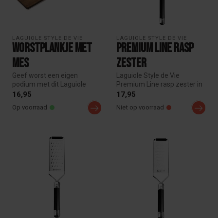
LAGUIOLE STYLE DE VIE
LAGUIOLE STYLE DE VIE
Worstplankje met
Premium Line Rasp
mes
Zester
Geef worst een eigen
Laguiole Style de Vie
podium met dit Laguiole
Premium Line rasp zester in
Style de Vie Premium Line
zwart. Extra fijne rasp voor
16,95
17,95
worstplan...
c...
Op voorraad
Niet op voorraad