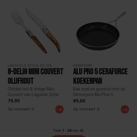
LAGUIOLE STYLE DE VIE
DEMEYERE
8-delig Mini couvert
Alu Pro 5 Ceraforce
Olijfhout
Koekenpan
Ontdek het 8-delige Mini
Bak snel en gezond met de
Couvert van Laguiole Style
Demeyere Alu Plus 5
de Vie. Stijlvol olijfhouten...
Ceraforce koekenpan.
79,95
89,00
Dankzij de PF...
Op voorraad
Op voorraad
Toon
1
-
24
van 46