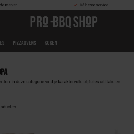
nde merken
Dé beste service
es
Pizzaovens
Koken
opa
 In deze categorie vind je karaktervolle olijfolies uit Italië en
roducten