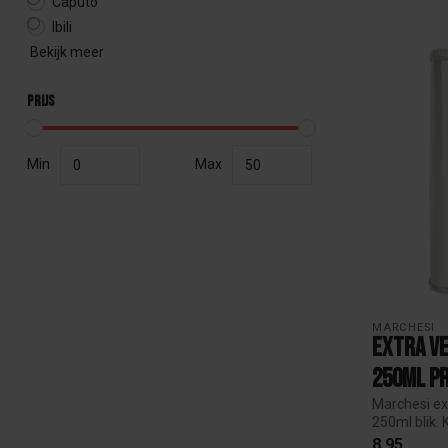
Caputo
Ibili
Bekijk meer
Prijs
Min
Max
MARCHESI
Extra Ve
250ml P
Marchesi ext
250ml blik. 
8,95