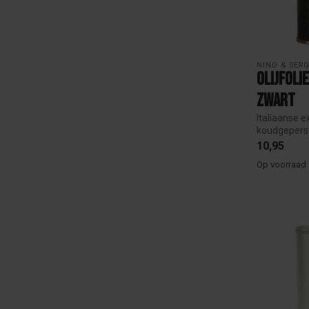
NINO & SER
Olijfoli
Zwart
Italiaanse ex
koudgeperst
oli...
10,95
Op voorraad