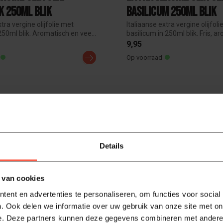
 250ml Blik
Basilicum 250ml Blik
xtra vergine olijfolie met
Italiaanse extra vergine olijfol
250ml blik. Aromatisch en vee...
basilicum in 250ml blik. Fris, ar
9,95
Op voorraad
Details
 van cookies
ent en advertenties te personaliseren, om functies voor social
. Ook delen we informatie over uw gebruik van onze site met on
e. Deze partners kunnen deze gegevens combineren met andere i