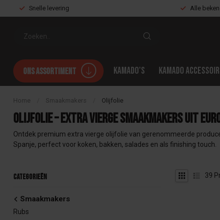
Snelle levering
Alle beke
Kamado's
Kamado accessoir
Ons assortiment
Home
/
Smaakmakers
/
Olijfolie
Olijfolie – Extra vierge smaakmakers uit Eur
Ontdek premium extra vierge olijfolie van gerenommeerde producenten.
Spanje, perfect voor koken, bakken, salades en als finishing touch.
39
P
Categorieën
Smaakmakers
Rubs