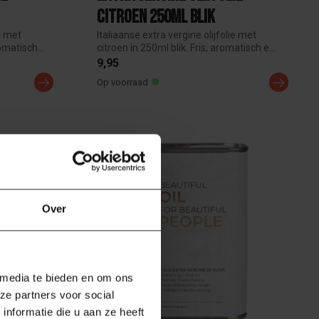
Citroen 250ml Blik
ie met
Italiaanse extra vergine olijfolie met
omatisch...
citroen in 250ml blik. Fris, aromatisch e...
9,95
Op voorraad
Over
 media te bieden en om ons
ze partners voor social
nformatie die u aan ze heeft