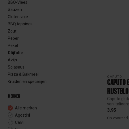
BBQ-Vlees
Sauzen
Gluten vrije
BBQ toppings
Zout
Peper
Pekel
Olijfolie
Azijn
Sojasaus
Pizza & Bakmeel
CAPUTO
Caputo 
Kruiden en specerijen
Rijstbl
Merken
Caputo glut
van Italiaans
Alle merken
3,95
Agostini
Op voorraad
Calvi