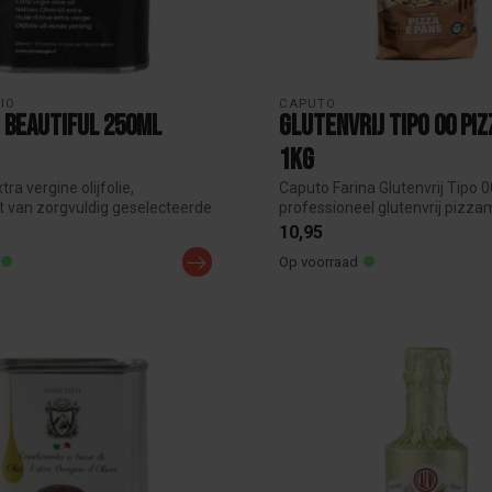
GIO
CAPUTO
e Beautiful 250ml
Glutenvrij Tipo 00 Pi
1kg
tra vergine olijfolie,
Caputo Farina Glutenvrij Tipo 0
 van zorgvuldig geselecteerde
professioneel glutenvrij pizza
een ...
10,95
Op voorraad