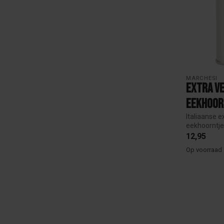
MARCHESI
Extra Ve
Eekhoor
Italiaanse e
eekhoorntjes
12,95
Op voorraad