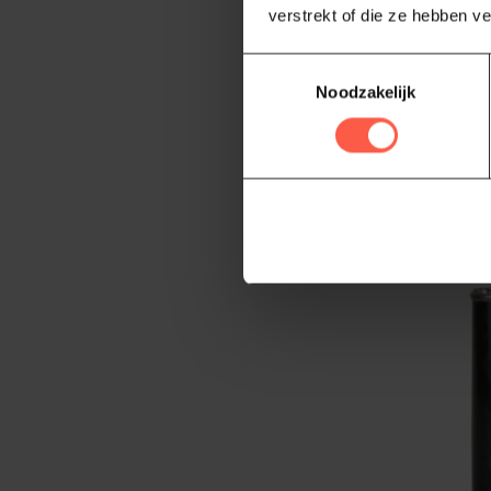
verstrekt of die ze hebben v
MARCHESI
Extra Ve
Toestemmingsselectie
250ml Bl
Noodzakelijk
Italiaanse e
blik, specia
9,95
Op voorraad