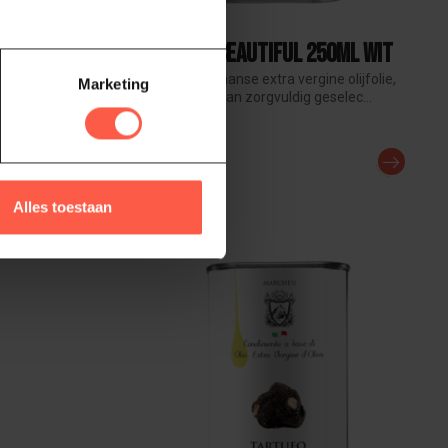
NINO & SERGIO
ie Pasta
Olijfolie Beautiful 250ml Wit
Klassieke Italiaanse extra vergine olijfolie,
Marketing
koudgeperst van zorgvuldig geselec...
e in 250ml
10,95
sta...
Op voorraad
Alles toestaan