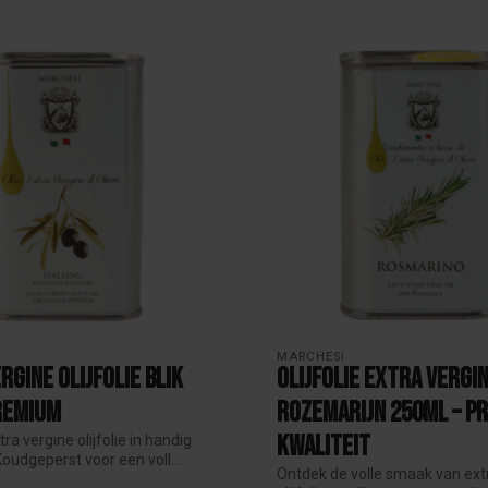
MARCHESI
rgine Olijfolie Blik
Olijfolie Extra Vergi
remium
Rozemarijn 250ml – P
Kwaliteit
ra vergine olijfolie in handig
Koudgeperst voor een voll...
Ontdek de volle smaak van ext