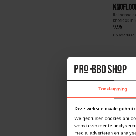
Knoflook
Italiaanse e
knoflook in 
9,95
Op voorraad
Toestemming
Deze website maakt gebruik
We gebruiken cookies om cont
websiteverkeer te analyseren
media, adverteren en analys