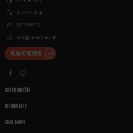
06-11456112
06-46141068
0611456112
info@probbqshop.nl
Plan je bezoek
Categorieën
Informatie
Snel naar