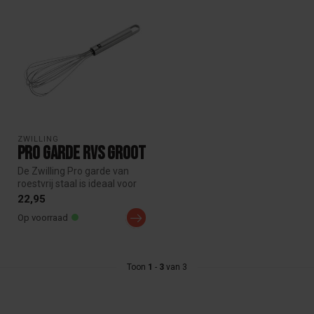
ZWILLING
Pro Garde RVS Groot
De Zwilling Pro garde van
roestvrij staal is ideaal voor
het kloppen en luchtig ...
22,95
Op voorraad
Toon
1
-
3
van 3