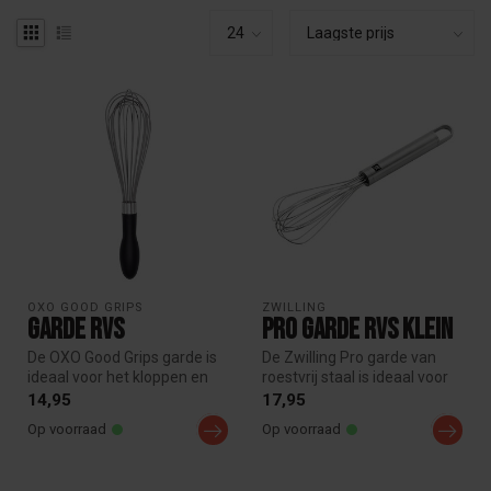
OXO GOOD GRIPS
ZWILLING
Garde RVS
Pro Garde RVS Klein
De OXO Good Grips garde is
De Zwilling Pro garde van
ideaal voor het kloppen en
roestvrij staal is ideaal voor
mengen van ingrediënten.
het kloppen en mengen v...
14,95
17,95
D...
Op voorraad
Op voorraad