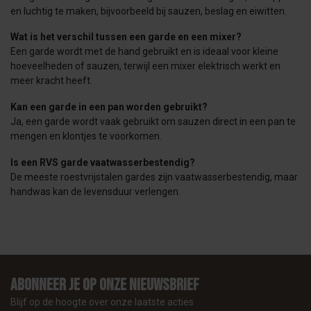
en
luchtig
te
maken,
bijvoorbeeld
bij
sauzen,
beslag
en
eiwitten.
Wat
is
het
verschil
tussen
een
garde
en
een
mixer?
Een
garde
wordt
met
de
hand
gebruikt
en
is
ideaal
voor
kleine
hoeveelheden
of
sauzen,
terwijl
een
mixer
elektrisch
werkt
en
meer
kracht
heeft.
Kan
een
garde
in
een
pan
worden
gebruikt?
Ja,
een
garde
wordt
vaak
gebruikt
om
sauzen
direct
in
een
pan
te
mengen
en
klontjes
te
voorkomen.
Is
een
RVS
garde
vaatwasserbestendig?
De
meeste
roestvrijstalen
gardes
zijn
vaatwasserbestendig,
maar
handwas
kan
de
levensduur
verlengen.
Abonneer je op onze nieuwsbrief
Blijf op de hoogte over onze laatste acties