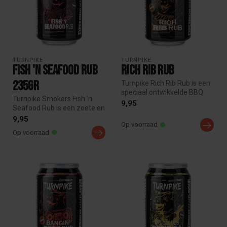
TURNPIKE
TURNPIKE
Fish 'n Seafood Rub
Rich Rib Rub
235gr
Turnpike Rich Rib Rub is een
speciaal ontwikkelde BBQ
Turnpike Smokers Fish ’n
rub voor spareribs, maar v...
9,95
Seafood Rub is een zoete en
complexe BBQ rub, perfect
9,95
Op voorraad
v...
Op voorraad