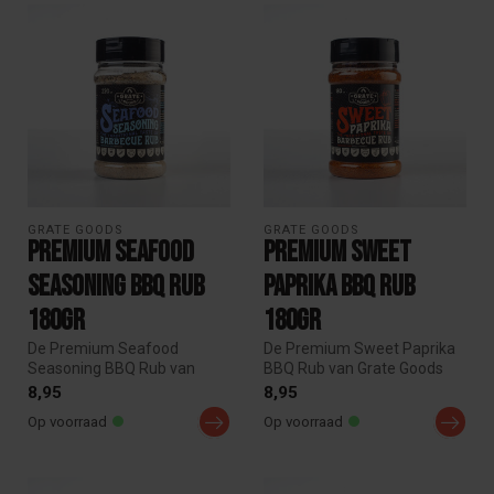
GRATE GOODS
GRATE GOODS
Premium Seafood
Premium Sweet
Seasoning BBQ Rub
Paprika BBQ Rub
180gr
180gr
De Premium Seafood
De Premium Sweet Paprika
Seasoning BBQ Rub van
BBQ Rub van Grate Goods
Grate Goods is een mild
geeft een lekkere volle
8,95
8,95
kruidige en fr...
smaak a...
Op voorraad
Op voorraad