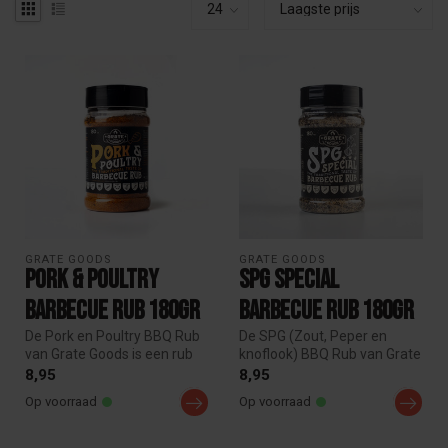
GRATE GOODS
GRATE GOODS
Pork & Poultry
SPG Special
Barbecue Rub 180gr
Barbecue Rub 180gr
De Pork en Poultry BBQ Rub
De SPG (Zout, Peper en
van Grate Goods is een rub
knoflook) BBQ Rub van Grate
met zowel zoete als harti...
Goods is een typische
8,95
8,95
Texaan...
Op voorraad
Op voorraad