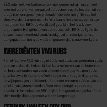
BBQ rubs, ook wel barbecue dry rubs genoemd, zijn essentieel
voor het creëren van smaakvol barbecuevlees. Ze bestaan uit een
droge mix van specerijen en kruiden die vóór het grillen op het
vlees worden aangebracht. In feite kan je het zien als een droge
marinade. Een BBQ rub wordt veel gebrikt in het low & slow
barbecueën. Het geheim van een succesvolle BBQ rub ligt in de
balans tussen zoetheid, zout, kruidigheid en rokerige tonen,
aangepast aan het type vlees en persoonlijke smaakvoorkeuren.
Ingrediënten van Rubs
Een effectieve BBQ rub begint vaak met basiscomponenten zoals
zout en suiker, die helpen bij het karameliseren van de buitenkant
en het vasthouden van vocht binnenin het vlees. Kruiden zoals
paprika, zwarte peper, knoflookpoeder en ui voegen diepte toe,
terwijl specerijen zoals komijn, koriander en soms zelfs cacao een
unieke twist kunnen bieden. Voor een rokerige toets, vooral
populair in Amerikaanse BBQ-stijlen, kan gerookte paprika of een
klein beetje chipotlepoeder worden toegevoegd.