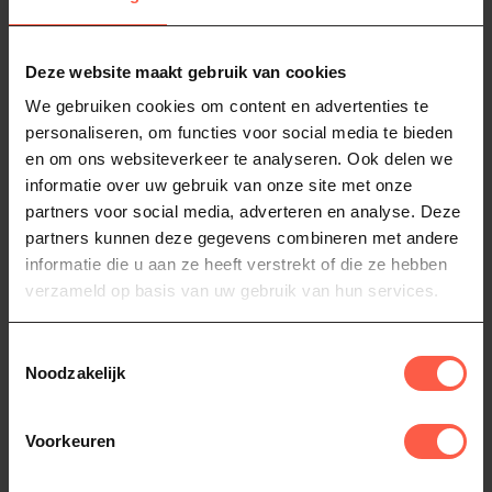
Seasoning 235gr
Seasoning 235 gr
Turnpike Prime Churrasco
Maak kennis met Turnpike’s
Seasoning is dé steak
ultieme Cajun blend. Met een
Deze website maakt gebruik van cookies
seasoning voor wie
heleboel licht pittige e...
9,95
9,95
We gebruiken cookies om content en advertenties te
maximaal smaak...
Op voorraad
Op voorraad
personaliseren, om functies voor social media te bieden
en om ons websiteverkeer te analyseren. Ook delen we
informatie over uw gebruik van onze site met onze
partners voor social media, adverteren en analyse. Deze
partners kunnen deze gegevens combineren met andere
informatie die u aan ze heeft verstrekt of die ze hebben
verzameld op basis van uw gebruik van hun services.
Toestemmingsselectie
Noodzakelijk
TURNPIKE
ZEEUWSCHE ZOUTE
Golden Dust
Chilizout (100gram)
Voorkeuren
Seasoning 235gr
Zeeuwsche Zoute Chilizout,
100 gram: de perfecte blend
Turnpike Golden Dust
van pittigheid en rokerig...