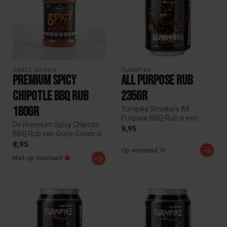
GRATE GOODS
TURNPIKE
Premium Spicy
All Purpose Rub
Chipotle BBQ Rub
235gr
180gr
Turnpike Smokers All
Purpose BBQ Rub is een
De Premium Spicy Chipotle
veelzijdige rub voor alle
9,95
BBQ Rub van Grate Goods is
vleessoort...
een pittige rub met een een...
8,95
Op voorraad
Niet op voorraad