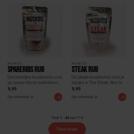
NOSKOS
NOSKOS
Spareribs Rub
Steak rub
Een heerlijke kruidenmix voor
De ideale kruidenmix voor je
op spare ribs en buikribben.
steaks is The Steak. Niet te
Zoet en hartig met ee...
overheersend dus je vl...
9,95
9,95
Op voorraad
Op voorraad
Toon
1
-
24
van 113
Toon meer