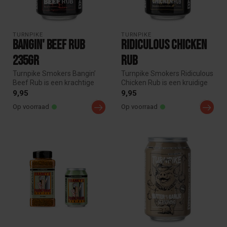
TURNPIKE
TURNPIKE
Bangin' Beef Rub
Ridiculous Chicken
235gr
Rub
Turnpike Smokers Bangin’
Turnpike Smokers Ridiculous
Beef Rub is een krachtige
Chicken Rub is een kruidige
BBQ rub, speciaal ontwikkeld
BBQ rub voor alle gevoge...
9,95
9,95
...
Op voorraad
Op voorraad