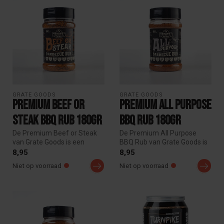
GRATE GOODS
GRATE GOODS
Premium Beef or
Premium All Purpose
Steak BBQ Rub 180gr
BBQ Rub 180gr
De Premium Beef or Steak
De Premium All Purpose
van Grate Goods is een
BBQ Rub van Grate Goods is
bijzondere rub met
de perfecte basisrub voor op
8,95
8,95
ingrediënten ...
j...
Niet op voorraad
Niet op voorraad