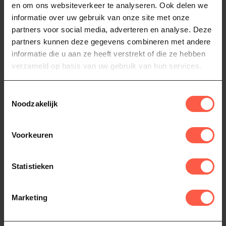
en om ons websiteverkeer te analyseren. Ook delen we
informatie over uw gebruik van onze site met onze
GRILLTEAM
GRILLTEAM
BBQ Tang
BBQ Spray bottle
partners voor social media, adverteren en analyse. Deze
partners kunnen deze gegevens combineren met andere
Deze tang heeft extra
Marinade Spray bottle,
informatie die u aan ze heeft verstrekt of die ze hebben
lengte: grote gerechten zijn
perfecte accessoire voor de
makkelijk te grijpen en men
low en slow gerechten,
12,95
13,95
verzameld op basis van uw gebruik van hun services.
s...
sproe...
Niet op voorraad
Op voorraad
Toestemmingsselectie
Noodzakelijk
Voorkeuren
Statistieken
Marketing
GRILLTEAM
GRILLTEAM
Burger Flipper
Butcher paper 10