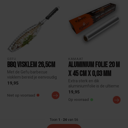
GEFU
KAMAAT
BBQ Visklem 26,5cm
Aluminium folie 20 m
x 45 cm x 0,03 mm
Met de Gefu barbecue
visklem bereid je eenvoudig
Extra sterk en dik
een hele vis op de BBQ. De
19,95
aluminiumfolie is de ultieme
RVS ...
keuze voor het inpakken van
19,95
Niet op voorraad
je g...
Op voorraad
Toon
1
-
24
van 56