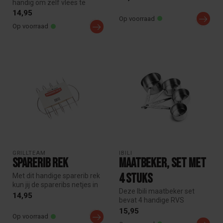
handig om zelf vlees te
recept en ...
rijgen voor de barbecue, ...
14,95
Op voorraad
Op voorraad
GRILLTEAM
IBILI
Sparerib rek
Maatbeker, set met
4 stuks
Met dit handige sparerib rek
kun jij de spareribs netjes in
Deze Ibili maatbeker set
je Kamado zetten. Do...
14,95
bevat 4 handige RVS
maatcups (1/4, 1/3, 1/2 en 1
15,95
Op voorraad
cup). ...