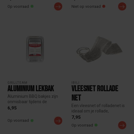
Op voorraad
Niet op voorraad
GRILLTEAM
IBILI
Aluminium Lekbak
Vleesnet Rollade
net
Aluminium BBQ bakjes zijn
onmisbaar tijdens de
Een vleesnet of rolladenet is
barbecue, je kan ze
6,95
ideaal om je rollade,
gebruiken om ...
pancetta, gevogelte of
7,95
Op voorraad
ander...
Op voorraad