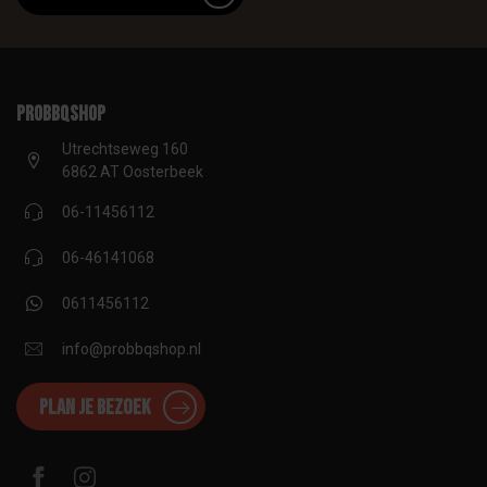
proBBQshop
Utrechtseweg 160
6862 AT Oosterbeek
06-11456112
06-46141068
0611456112
info@probbqshop.nl
Plan je bezoek