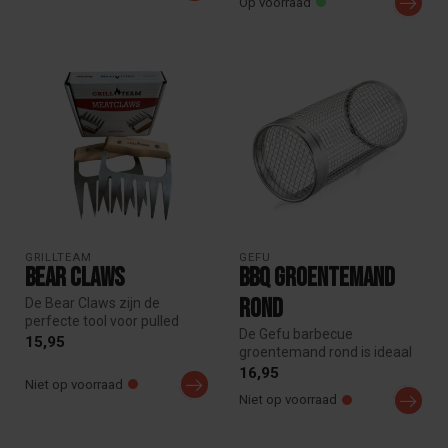
Op voorraad
GRILLTEAM
GEFU
Bear Claws
BBQ Groentemand
Rond
De Bear Claws zijn de
perfecte tool voor pulled
De Gefu barbecue
pork. Scheur als een echte
15,95
groentemand rond is ideaal
beer ...
voor het grillen van kleine en
16,95
Niet op voorraad
delic...
Niet op voorraad