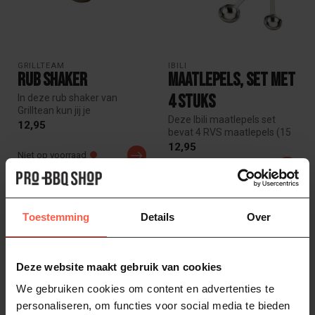
GRILLTEAM
IBILI
Rub shaker
Maatlepels, set met
4 stuks
In deze rub shaker van
Grilltean kun jij je
Deze Ibili maatlepels set
zelfgemaakte rubs bewaren
12,95
bevat 4 RVS maatlepels (15
en is idea...
ml tot 1,25 ml) voor nauwke...
12,95
Niet op voorraad
Op voorraad
Toestemming
Details
Over
Deze website maakt gebruik van cookies
We gebruiken cookies om content en advertenties te
personaliseren, om functies voor social media te bieden