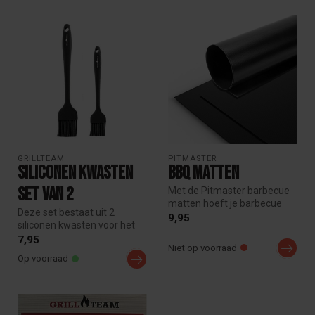
GRILLTEAM
PITMASTER
Siliconen kwasten
BBQ Matten
set van 2
Met de Pitmaster barbecue
matten hoeft je barbecue
Deze set bestaat uit 2
rooster nooit meer vies te
9,95
siliconen kwasten voor het
wo...
aanbrengen van olie, sauzen
7,95
Niet op voorraad
of...
Op voorraad