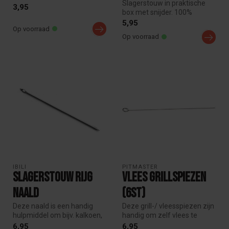
Slagerstouw in praktische
keukengaren, hittebestendig
3,95
box met snijder. 100%
tot 240...
katoenen keukengaren,
5,95
Op voorraad
hittebeste...
Op voorraad
IBILI
PITMASTER
Slagerstouw rijg
Vlees grillspiezen
naald
(6st)
Deze naald is een handig
Deze grill-/ vleesspiezen zijn
hulpmiddel om bijv. kalkoen,
handig om zelf vlees te
bavette, na het vullen dic...
rijgen voor de barbecue, ...
6,95
6,95