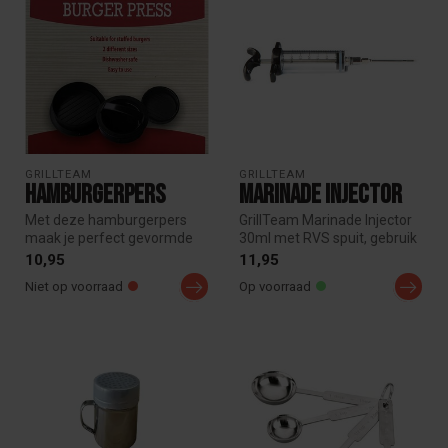
GRILLTEAM
GRILLTEAM
Hamburgerpers
Marinade Injector
Met deze hamburgerpers
GrillTeam Marinade Injector
maak je perfect gevormde
30ml met RVS spuit, gebruik
hamburgers naar eigen
deze injector om grote s...
10,95
11,95
recept en ...
Niet op voorraad
Op voorraad