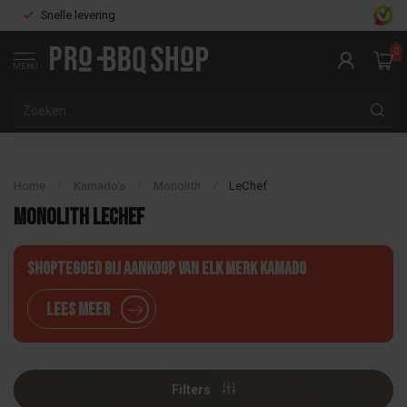
Snelle levering
0
MENU
Home
/
Kamado's
/
Monolith
/
LeChef
Monolith LeChef
Shoptegoed bij aankoop van elk merk Kamado
Lees meer
Filters