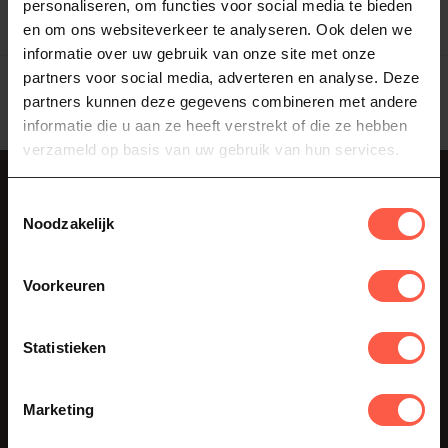
personaliseren, om functies voor social media te bieden
en om ons websiteverkeer te analyseren. Ook delen we
informatie over uw gebruik van onze site met onze
Toon
1
-
2
van 2
partners voor social media, adverteren en analyse. Deze
partners kunnen deze gegevens combineren met andere
informatie die u aan ze heeft verstrekt of die ze hebben
verzameld op basis van uw gebruik van hun services.
Abonneer je op onze nieuwsbrief
Toestemmingsselectie
Blijf op de hoogte over onze laatste acties
Noodzakelijk
Voorkeuren
Klantenservice
Statistieken
Als je vragen hebt over onze producten of je aankoop, bezoek dan
zeker onze klantenservicepagina. Hier vindt u onze
Marketing
bedrijfsgegevens, antwoorden op veelgestelde vragen en
verschillende manieren om met ons in contact te komen.