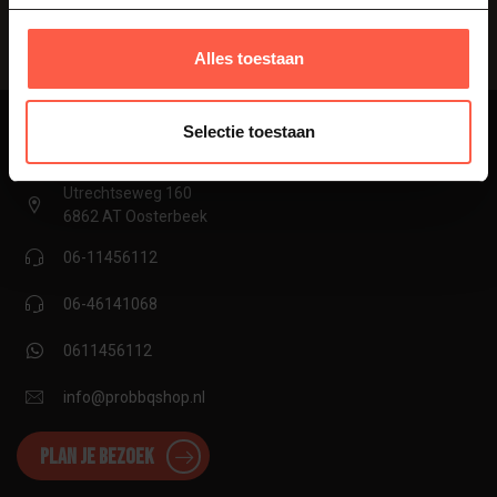
Vraag onze experts
Alles toestaan
Selectie toestaan
proBBQshop
Utrechtseweg 160
6862 AT Oosterbeek
06-11456112
06-46141068
0611456112
info@probbqshop.nl
Plan je bezoek