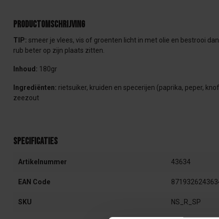
Productomschrijving
TIP:
smeer je vlees, vis of groenten licht in met olie en bestrooi d
rub beter op zijn plaats zitten.
Inhoud:
180gr
Ingrediënten:
rietsuiker, kruiden en specerijen (paprika, peper, kn
zeezout
Specificaties
Artikelnummer
43634
EAN Code
871932624363
SKU
NS_R_SP