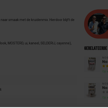
an naar smaak met de kruidenmix. Hierdoor blijft de
oflook, MOSTERD, ui, kaneel, SELDERIJ, cayenne),
Gerelateerde
NO
Nos
Op 
NO
No
4
Op 