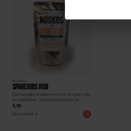
NOSKOS
Spareribs Rub
Een heerlijke kruidenmix voor op spare ribs
en buikribben. Zoet en hartig met ee...
9,95
Op voorraad