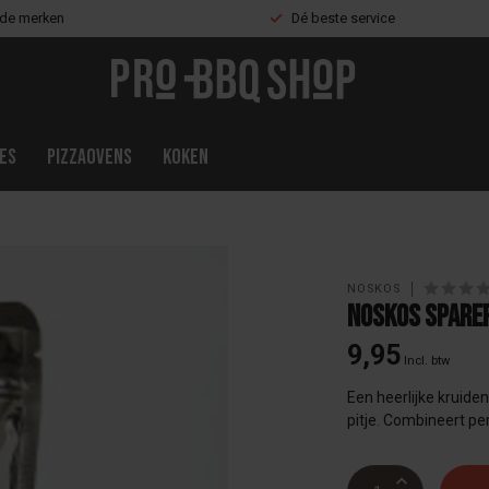
nde merken
Dé beste service
es
Pizzaovens
Koken
NOSKOS
Noskos Sparer
9,95
Incl. btw
Een heerlijke kruide
pitje. Combineert p