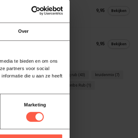
SKOS
skos Jerk Rub
9,95
Bekijken
voorraad
Over
SKOS
kos Original Barbecue Sauce
9,95
Bekijken
 op voorraad
 media te bieden en om ons
ze partners voor social
pices
(6)
bbq kruiden
(32)
bbq rub
(43)
kruidenmix
(7)
nformatie die u aan ze heeft
noskos
(8)
rub
(48)
Spareribs Rub
(1)
Marketing