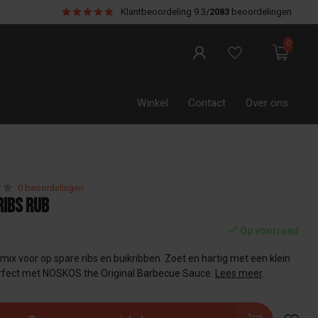
Klantbeoordeling
9.3/
2083
beoordelingen
0
Winkel
Contact
Over ons
0 beoordelingen
ibs Rub
Op voorraad
nmix voor op spare ribs en buikribben. Zoet en hartig met een klein
erfect met NOSKOS the Original Barbecue Sauce.
Lees meer
.