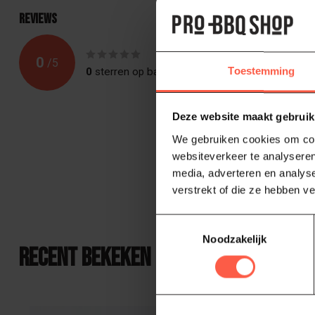
Reviews
0
/
5
Toestemming
0
sterren op basis van
0
beoordelingen
Deze website maakt gebruik
We gebruiken cookies om cont
websiteverkeer te analyseren
media, adverteren en analys
verstrekt of die ze hebben v
Toestemmingsselectie
Noodzakelijk
Recent bekeken