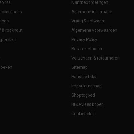
soires
Klantbeoordelingen
accessoires
Algemene informatie
tools
Vraag & antwoord
 & rookhout
Algemene voorwaarden
jplanken
Privacy Policy
Betaalmethoden
s
Verzenden & retourneren
boeken
Sitemap
Handige links
Importeurschap
Shoptegoed
BBQ-vlees kopen
Cookiebeleid