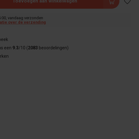
Toevoegen aan winkelwagen
5:00, vandaag verzonden
atie over de verzending
beek
ns een
9.3
/10 (
2083
beoordelingen)
rken