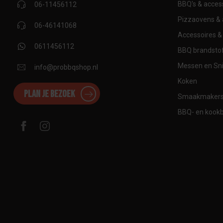
BBQ's & acces
06-11456112
Pizzaovens & 
06-46141068
Accessoires & 
0611456112
BBQ brandstof
Messen en Sni
info@probbqshop.nl
Koken
Plan je bezoek
Smaakmaker
BBQ- en kook