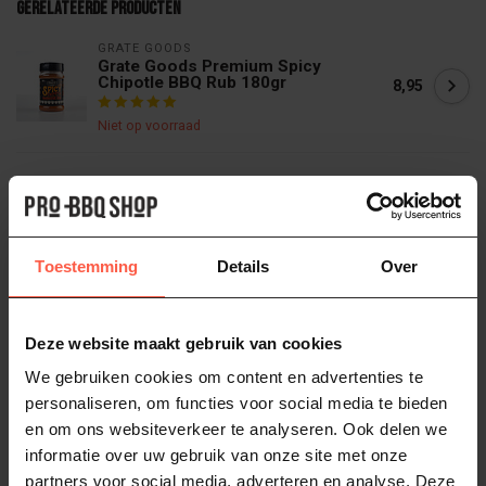
Gerelateerde producten
GRATE GOODS
Grate Goods Premium Spicy
Chipotle BBQ Rub 180gr
8,95
Niet op voorraad
GRATE GOODS
Grate Goods Premium Beef or
Steak BBQ Rub 180gr
8,95
Niet op voorraad
Toestemming
Details
Over
GRATE GOODS
Grate Goods Premium Sweet
Deze website maakt gebruik van cookies
Paprika BBQ Rub 180gr
8,95
We gebruiken cookies om content en advertenties te
Op voorraad
personaliseren, om functies voor social media te bieden
en om ons websiteverkeer te analyseren. Ook delen we
GRATE GOODS
informatie over uw gebruik van onze site met onze
Grate Goods Premium Seafood
partners voor social media, adverteren en analyse. Deze
Seasoning BBQ Rub 180gr
8,95