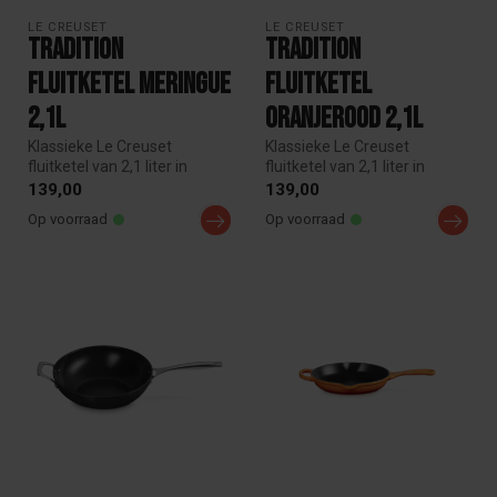
LE CREUSET
LE CREUSET
Tradition
Tradition
Fluitketel Meringue
Fluitketel
2,1l
Oranjerood 2,1l
Klassieke Le Creuset
Klassieke Le Creuset
fluitketel van 2,1 liter in
fluitketel van 2,1 liter in
iconisch oranjerood. Geschikt
iconisch oranjerood. Geschikt
139,00
139,00
v...
v...
Op voorraad
Op voorraad