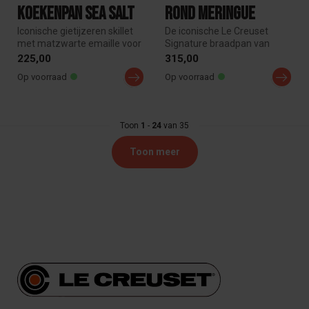
koekenpan Sea Salt
rond Meringue
Iconische gietijzeren skillet
De iconische Le Creuset
met matzwarte emaille voor
Signature braadpan van
perfect karamelliseren ...
geëmailleerd gietijzer is
225,00
315,00
ideaal ...
Op voorraad
Op voorraad
Toon
1
-
24
van 35
Toon meer