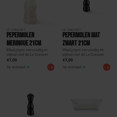
LE CREUSET
LE CREUSET
Pepermolen
Pepermolen Mat
Meringue 21cm
Zwart 21cm
Maal peper eenvoudig en
Maal peper eenvoudig en
stijlvol met de Le Creuset
stijlvol met de Le Creuset
pepermolen van 21 cm.
pepermolen van 21 cm.
47,00
47,00
Voorzie...
Voorzie...
Op voorraad
Op voorraad