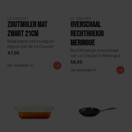
LE CREUSET
LE CREUSET
Zoutmolen Mat
Ovenschaal
Zwart 21cm
Rechthoekig
Meringue
Maal peper eenvoudig en
stijlvol met de Le Creuset
Rechthoekige ovenschaal
zoutmolen van 21 cm.
47,00
van Le Creuset in Meringue
Voorzien...
aardewerk. Krasbestendig,
58,00
Op voorraad
the...
Op voorraad