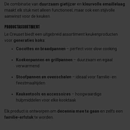
De combinatie van
duurzaam gietijzer
en
kleurvolle emaillelaag
maakt elk stuk niet alleen functioneel, maar ook een stijlvolle
aanwinst voor de keuken.
Productassortiment
Le Creuset biedt een uitgebreid assortiment keukenproducten
voor
generaties koks
:
Cocottes en braadpannen
– perfect voor slow cooking
Koekenpannen en grillpannen
– duurzaam en egaal
verwarmend
Stoofpannen en ovenschalen
– ideaal voor familie- en
feestmaaltijden
Keukentools en accessoires
– hoogwaardige
hulpmiddelen voor elke kooktaak
Elk product is ontworpen om
decennia mee te gaan
en zelfs een
familie-erfstuk
te worden.