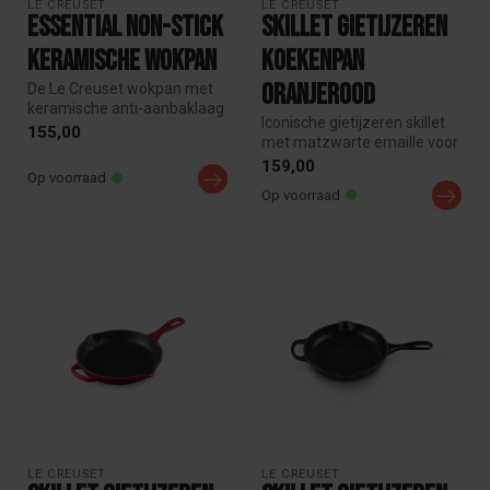
LE CREUSET
LE CREUSET
Essential Non-Stick
Skillet gietijzeren
Keramische Wokpan
koekenpan
oranjerood
De Le Creuset wokpan met
keramische anti-aanbaklaag
Iconische gietijzeren skillet
is ideaal voor roerbakken
155,00
met matzwarte emaille voor
en...
perfect karamelliseren ...
159,00
Op voorraad
Op voorraad
LE CREUSET
LE CREUSET