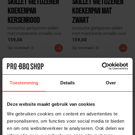
Skillet gietijzeren
Skillet gietijzeren
koekenpan
koekenpan Mat
Kersenrood
Zwart
Iconische gietijzeren skillet
Iconische gietijzeren skillet
met matzwarte emaille voor
met matzwarte emaille voor
perfect karamelliseren ...
perfect karamelliseren ...
159,00
159,00
Op voorraad
Op voorraad
Toestemming
Details
Over
Deze website maakt gebruik van cookies
We gebruiken cookies om content en advertenties te
personaliseren, om functies voor social media te bieden
LE CREUSET
LE CREUSET
en om ons websiteverkeer te analyseren. Ook delen we
Essential Non-Stick
Essential Non-Stick