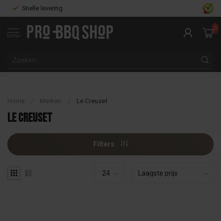
Snelle levering
0
MENU
Home
/
Merken
/
Le Creuset
Le Creuset
Filters