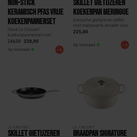
Non-Stick
Skillet gietijzeren
Keramisch pfas vrije
koekenpan Meringue
Koekenpannenset
Iconische gietijzeren skillet
met matzwarte emaille voor
Deze Le Creuset
perfect karamelliseren ...
225,00
koekenpannenset met
keramische anti-aanbaklaag
220,00
244,00
Op voorraad
bestaat uit twee ...
Op voorraad
LE CREUSET
LE CREUSET
Skillet gietijzeren
Braadpan Signature