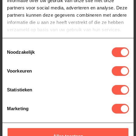
informatie over uw gebruik van onze site met onze
Keramische
Keramische
partners voor social media, adverteren en analyse. Deze
Sauteerpan met
Provençaalse
partners kunnen deze gegevens combineren met andere
extra handvat
Sauteerpan met
informatie die u aan ze heeft verstrekt of die ze hebben
verzameld op basis van uw gebruik van hun services.
extra handvat
De Le Creuset sauteerpan
met keramische anti-
De Le Creuset Provencaalse
aanbaklaag is ideaal voor
169,00
Toestemmingsselectie
sauteerpan met keramische
bakken, b...
Noodzakelijk
anti-aanbaklaag is ideaal v...
195,00
Op voorraad
Op voorraad
Voorkeuren
Statistieken
Marketing