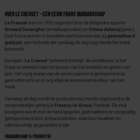
Over Le Creuset – Een Eeuw Frans Vakmanschap
Le Creuset
werd in 1925 opgericht door de Belgische experts
Armand Desaegher
(emaillespecialist) en
Octave Aubecq
(gieter).
Door hun krachten te bundelen perfectioneerden zij
geëmailleerd
gietijzer
, een techniek die vandaag de dag nog steeds het merk
kenmerkt.
De naam
‘Le Creuset’
betekent letterlijk ‘de smeltkroes’ in het
Frans en verwijst naar het proces van het smelten en gieten van
ijzer. Het vurig oranje van de eerste pannen is geïnspireerd op
gesmolten erts en is nog altijd de kenmerkende kleur van het
merk.
Vandaag de dag wordt de productie nog steeds uitgevoerd in de
oorspronkelijke gieterij in
Fresnoy-le-Grand
, Frankrijk. Elk stuk
kookgerei wordt met de hand gegoten, geëmailleerd en zorgvuldig
geïnspecteerd door ambachtslieden, waardoor kwaliteit en
vakmanschap gegarandeerd zijn.
Vakmanschap & Productie