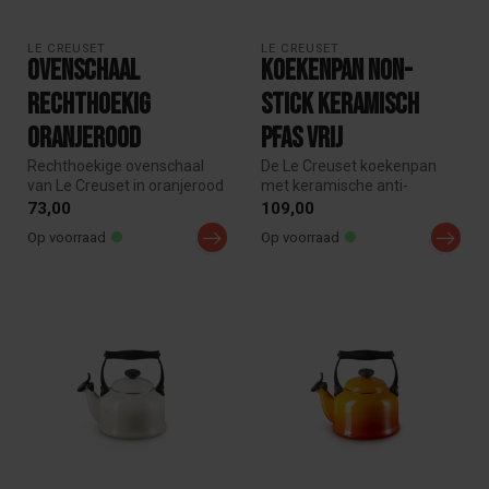
LE CREUSET
LE CREUSET
Ovenschaal
Koekenpan Non-
Rechthoekig
Stick Keramisch
Oranjerood
pfas vrij
Rechthoekige ovenschaal
De Le Creuset koekenpan
van Le Creuset in oranjerood
met keramische anti-
aardewerk. Krasbestendig,
aanbaklaag zorgt voor
73,00
109,00
t...
gezond en eenv...
Op voorraad
Op voorraad