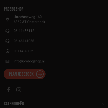
proBBQshop
Utrechtseweg 160
6862 AT Oosterbeek
06-11456112
06-46141068
0611456112
info@probbqshop.nl
Plan je bezoek
Categorieën