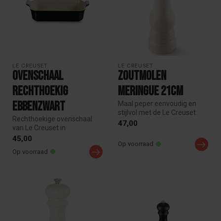
LE CREUSET
LE CREUSET
Ovenschaal
Zoutmolen
rechthoekig
Meringue 21cm
Ebbenzwart
Maal peper eenvoudig en
stijlvol met de Le Creuset
Rechthoekige ovenschaal
zoutmolen van 21 cm.
47,00
van Le Creuset in
Voorzien...
Ebbenzwart aardewerk.
45,00
Op voorraad
Krasbestendig, t...
Op voorraad