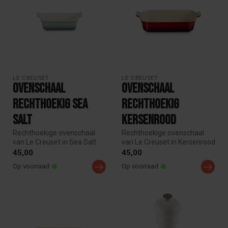
LE CREUSET
LE CREUSET
Ovenschaal
Ovenschaal
Rechthoekig Sea
rechthoekig
Salt
Kersenrood
Rechthoekige ovenschaal
Rechthoekige ovenschaal
van Le Creuset in Sea Salt
van Le Creuset in Kersenrood
aardewerk. Krasbestendig,
aardewerk. Krasbestendig,
45,00
45,00
the...
t...
Op voorraad
Op voorraad