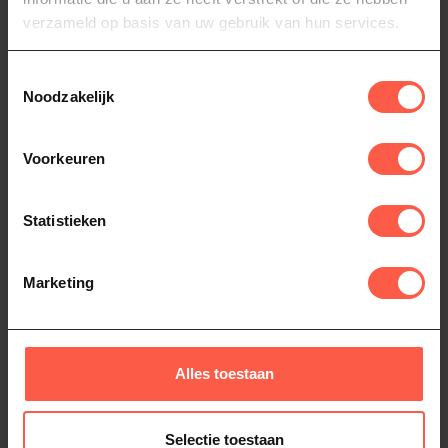
Koekenpannen
(19)
Le Creuset
(117)
verzameld op basis van uw gebruik van hun services.
Toestemmingsselectie
Heb je vragen over dit product?
Noodzakelijk
Of heb je hulp nodig bij het bestellen? Neem
dan gerust contact op via
Whatsapp
of
bel
ons (06-46141068)
. We helpen je graag!
Voorkeuren
Statistieken
Recent bekeken
Marketing
-10%
Alles toestaan
Selectie toestaan