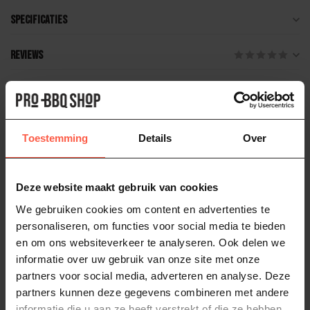
Specificaties
Reviews
Gerelateerde producten
LE CREUSET
Toestemming
Details
Over
Le Creuset Koekenpan Non-Stick
Keramisch pfas vrij
109,00
Op voorraad
Deze website maakt gebruik van cookies
We gebruiken cookies om content en advertenties te
LE CREUSET
personaliseren, om functies voor social media te bieden
Le Creuset Essential Non-Stick
Keramische Provençaalse
en om ons websiteverkeer te analyseren. Ook delen we
195,00
Sauteerpan met extra handvat
informatie over uw gebruik van onze site met onze
Op voorraad
partners voor social media, adverteren en analyse. Deze
partners kunnen deze gegevens combineren met andere
informatie die u aan ze heeft verstrekt of die ze hebben