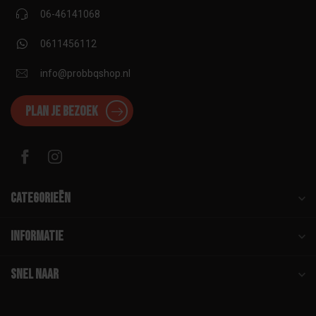
06-46141068
0611456112
info@probbqshop.nl
Plan je bezoek
Categorieën
Informatie
Snel naar