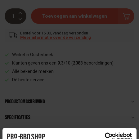
Toevoegen aan winkelwagen
Bestel voor 15:00, vandaag verzonden
Meer informatie over de verzending
Winkel in Oosterbeek
Klanten geven ons een
9.3
/10 (
2083
beoordelingen)
Alle bekende merken
Dé beste service
Productomschrijving
Specificaties
Reviews