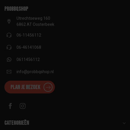
proBBQshop
Utrechtseweg 160
6862 AT Oosterbeek
06-11456112
06-46141068
0611456112
info@probbqshop.nl
Plan je bezoek
Categorieën