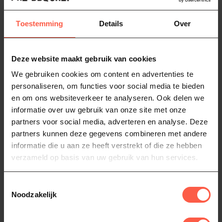
Toestemming
Details
Over
Gerelateerde producten
TypeError: Failed to fetch
Deze website maakt gebruik van cookies
https://www.probbqshop.nl/koken/pannen/koekenpannen/
We gebruiken cookies om content en advertenties te
personaliseren, om functies voor social media te bieden
Koekenpannen
(19)
Le Creuset
(117)
en om ons websiteverkeer te analyseren. Ook delen we
informatie over uw gebruik van onze site met onze
partners voor social media, adverteren en analyse. Deze
Heb je vragen over dit product?
partners kunnen deze gegevens combineren met andere
informatie die u aan ze heeft verstrekt of die ze hebben
Of heb je hulp nodig bij het bestellen? Neem
dan gerust contact op via
Whatsapp
of
bel
verzameld op basis van uw gebruik van hun services.
ons (06-46141068)
. We helpen je graag!
Toestemmingsselectie
Noodzakelijk
Recent bekeken