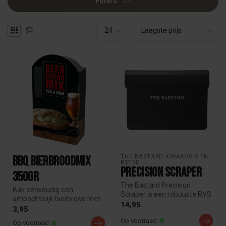
Filters
THE BASTARD KAMADO’S EN 
BBQ Bierbroodmix
BSTRD
Precision Scraper
350gr
The Bastard Precision
Bak eenvoudig een
Scraper is een robuuste RVS
ambachtelijk bierbrood met
BBQ scraper voor kamado en
14,95
de BBQ Bierbroodmix. Voeg
3,95
pla...
je favori...
Op voorraad
Op voorraad