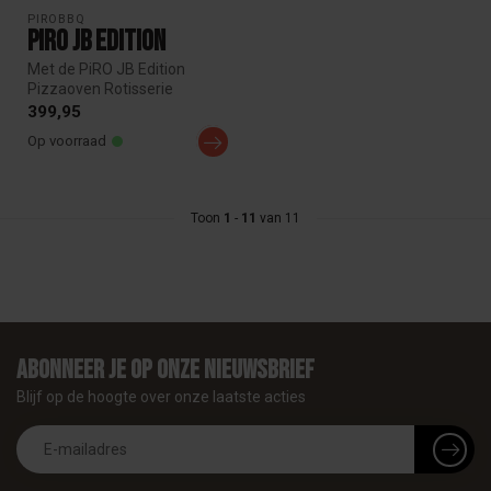
PIROBBQ
PiRO JB Edition
Met de PiRO JB Edition
Pizzaoven Rotisserie
accessoire upgrade je jouw
399,95
Bastard L...
Op voorraad
Toon
1
-
11
van 11
Abonneer je op onze nieuwsbrief
Blijf op de hoogte over onze laatste acties