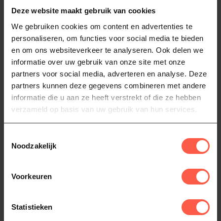
Deze website maakt gebruik van cookies
We gebruiken cookies om content en advertenties te
personaliseren, om functies voor social media te bieden
en om ons websiteverkeer te analyseren. Ook delen we
informatie over uw gebruik van onze site met onze
THE BASTARD KAMADO’S EN 
THE BASTARD KAMADO’S EN 
partners voor social media, adverteren en analyse. Deze
BSTRD
BSTRD
Pizzasteen
Pizzaschep
partners kunnen deze gegevens combineren met andere
Bak knapperige Italiaanse
Bestel de Bastard pizza
informatie die u aan ze heeft verstrekt of die ze hebben
pizza’s op je kamado met
schep en maak heerlijke
verzameld op basis van uw gebruik van hun services.
The Bastard pizzasteen.
pizza's. Blad maat is 31 cm
43,95
47,95
Gemaa...
en d...
Op voorraad
Op voorraad
Toestemmingsselectie
Noodzakelijk
Voorkeuren
Statistieken