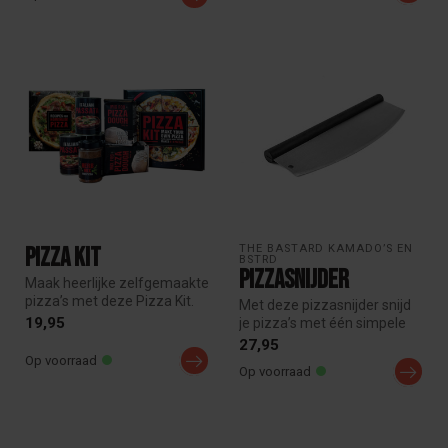
THE BASTARD KAMADO’S EN 
Pizza Kit
BSTRD
Pizzasnijder
Maak heerlijke zelfgemaakte
pizza’s met deze Pizza Kit.
Met deze pizzasnijder snijd
Inclusief deegmix, tomat...
19,95
je pizza’s met één simpele
kantelbeweging in tweeën.
27,95
Op voorraad
Op voorraad