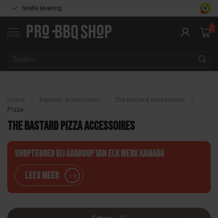
Snelle levering
0
MENU
Home
/
Kamado accessoires
/
The Bastard accessoires
/
Pizza
The Bastard Pizza accessoires
Shoptegoed bij aankoop van elk merk Kamado
Lees meer