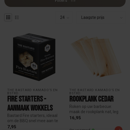
Filters
THE BASTARD KAMADO’S EN 
THE BASTARD KAMADO’S EN 
BSTRD
BSTRD
Fire starters -
Rookplank Cedar
aanmaak wokkels
Roken op uw barbecue:
maak de rookplank nat, leg
Bastard Fire starters, ideaal
de rookplank op het rooster
16,95
om de BBQ snel mee aan te
van...
steken. De wokkels best...
7,95