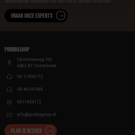
verschillende manieren om met ons in contact te komen.
Vraag onze experts
proBBQshop
Utrechtseweg 160
6862 AT Oosterbeek
06-11456112
06-46141068
0611456112
info@probbqshop.nl
Plan je bezoek