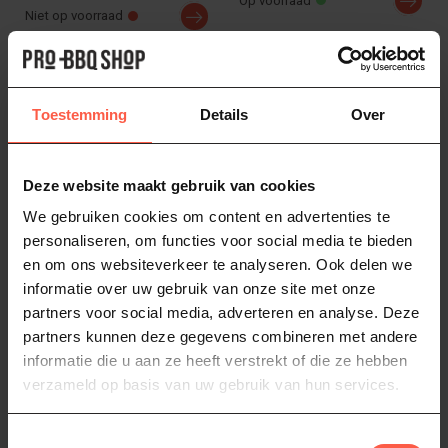
Op voorraad
Niet op voorraad
Toestemming
Details
Over
Deze website maakt gebruik van cookies
We gebruiken cookies om content en advertenties te
personaliseren, om functies voor social media te bieden
en om ons websiteverkeer te analyseren. Ook delen we
THE BASTARD KAMADO’S EN 
BSTRD
informatie over uw gebruik van onze site met onze
Cold Smoke
partners voor social media, adverteren en analyse. Deze
Generator Kit voor
partners kunnen deze gegevens combineren met andere
Koud Roken
informatie die u aan ze heeft verstrekt of die ze hebben
verzameld op basis van uw gebruik van hun services.
Maak eenvoudig koud
gerookte delicatessen met
de The Bastard Cold Smoke
47,95
Toestemmingsselectie
Generato...