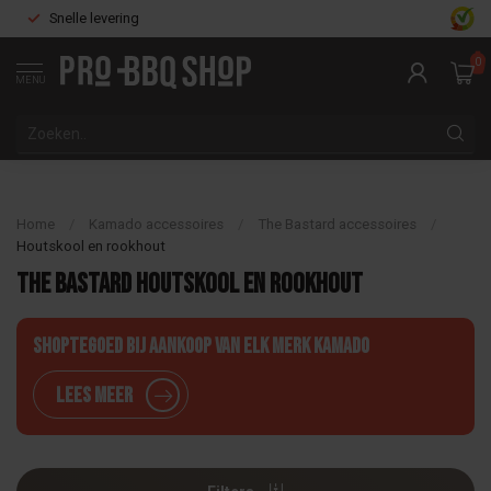
Snelle levering
0
MENU
Home
/
Kamado accessoires
/
The Bastard accessoires
/
Houtskool en rookhout
The Bastard houtskool en rookhout
Shoptegoed bij aankoop van elk merk Kamado
Lees meer