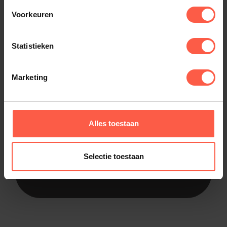
€75 binnen 25 km
. We zorgen ervoor dat jouw
Voorkeuren
BBQ perfect en op tijd wordt geïnstalleerd.
Levering plannen we in overleg, zodat het
moment voor jou past. Zo kun je direct aan de
Statistieken
slag zonder gedoe.
Marketing
BBQ zelf ophalen
Alles toestaan
Je kunt je nieuwe BBQ zelf ophalen bij onze
winkel. Kies het perfecte moment en maak
direct kennis met je BBQ. We helpen je met
Selectie toestaan
inladen, zodat je moeiteloos naar huis kunt en
direct kunt genieten van je nieuwe aanwinst.