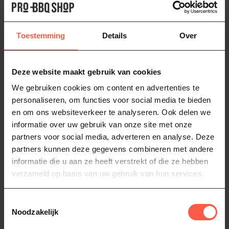
Bezorgen of ophalen van jouw BBQ
Toestemming
Details
Over
Gratis bezorging
Geniet van gratis bezorging bij elke BBQ-
Deze website maakt gebruik van cookies
aankoop! Binnen 25 km verzorgen wij de
We gebruiken cookies om content en advertenties te
bezorging zelf. Verder weg? We regelen
personaliseren, om functies voor social media te bieden
transport via een externe vervoerder. We
plannen de bezorging altijd in overleg, zodat het
en om ons websiteverkeer te analyseren. Ook delen we
moment bij jouw schema past.
informatie over uw gebruik van onze site met onze
partners voor social media, adverteren en analyse. Deze
partners kunnen deze gegevens combineren met andere
informatie die u aan ze heeft verstrekt of die ze hebben
verzameld op basis van uw gebruik van hun services.
Persoonlijke levering en montage
binnen 25 km
Toestemmingsselectie
Noodzakelijk
Maak je BBQ-ervaring extra bijzonder met onze
persoonlijke levering en montage voor
slechts