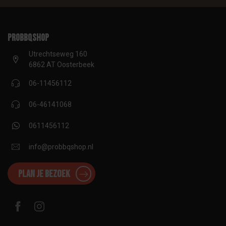
proBBQshop
Utrechtseweg 160
6862 AT Oosterbeek
06-11456112
06-46141068
0611456112
info@probbqshop.nl
Plan je bezoek