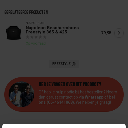
Gerelateerde producten
NAPOLEON
Napoleon Beschermhoes
Freestyle 365 & 425
79,95
Op voorraad
FREESTYLE
(5)
Heb je vragen over dit product?
Of heb je hulp nodig bij het bestellen? Neem
dan gerust contact op via
Whatsapp
of
bel
ons (06-46141068)
. We helpen je graag!