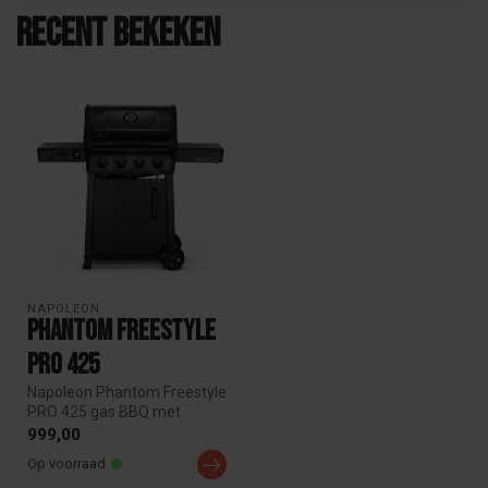
Recent bekeken
NAPOLEON
Phantom Freestyle
Pro 425
Napoleon Phantom Freestyle
PRO 425 gas BBQ met
SIZZLE ZONE zijbrander.
999,00
Compact, ...
Op voorraad