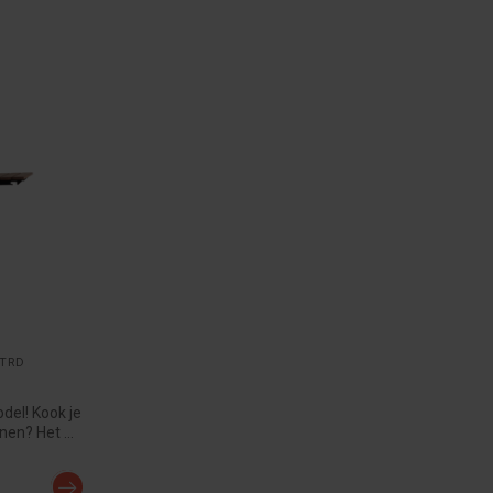
STRD
el! Kook je
nen? Het ...