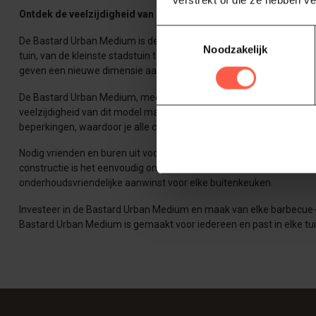
verstrekt of die ze hebben v
Ontdek de veelzijdigheid van de Bastard Urban Medium
Toestemmingsselectie
De Bastard Urban Medium is de perfecte keuze voor iedere barbecue-e
Noodzakelijk
tuin, van de kleinste stadstuin tot de meest uitgestrekte achtert
geven een nieuwe dimensie aan het begrip 'urban chic'.
De Bastard Urban Medium, meer dan alleen een kamado, is een culina
veelzijdigheid van dit model maakt het mogelijk om te experiment
beperkingen, waardoor je alle creatieve kookideeën die je hebt, ku
Nodig vrienden en buren uit voor een onvergetelijke culinaire erva
constructie is het eenvoudig om de perfecte temperatuur te behou
onderhoudsvriendelijke aanwinst voor elke buitenkeuken.
Investeer in de Bastard Urban Medium en maak van elke barbecue-ge
Bastard Urban Medium is gemaakt voor iedereen en past in elke tu