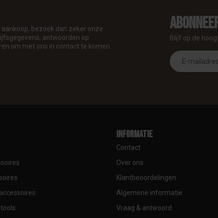
Abonneer
je aankoop, bezoek dan zeker onze
drijfsgegevens, antwoorden op
Blijf op de hoog
ren om met ons in contact te komen.
Informatie
Contact
soires
Over ons
soires
Klantbeoordelingen
accessoires
Algemene informatie
tools
Vraag & antwoord