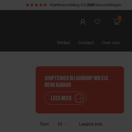
Klantbeoordeling
9.3/
2083
beoordelingen
0
Winkel
Contact
Over ons
Shoptegoed bij aankoop van elk
merk Kamado
Lees meer
Toon: