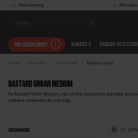
Snelle levering
Alle beke
Kamado's
Kamado accessoir
Ons assortiment
Home
/
Kamado's
/
The Bastard
/
Medium Urban
Bastard Urban Medium
De Bastard Urban Medium, een stoere, matzwarte kamado, is jouw pe
culinaire creativiteit de vrije loop.
2
Pro
Categorieën