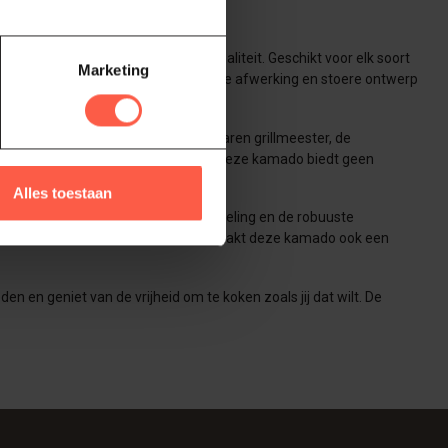
me balans tussen stijl en functionaliteit. Geschikt voor elk soort
Marketing
ersend te zijn. Zijn unieke, matzwarte afwerking en stoere ontwerp
 je nu een beginner bent of een ervaren grillmeester, de
 bakken en grillen. Het formaat van deze kamado biedt geen
Alles toestaan
 Dankzij de efficiënte luchtstroomregeling en de robuuste
 voor een stoere uitstraling, maar maakt deze kamado ook een
en geniet van de vrijheid om te koken zoals jij dat wilt. De