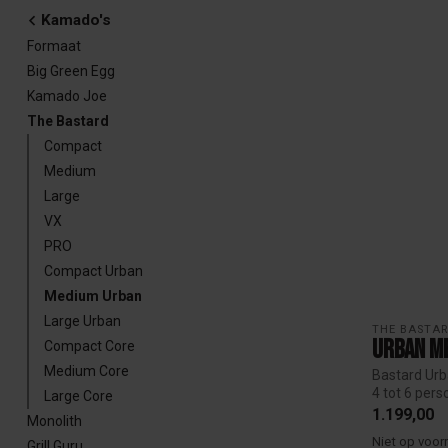
Kamado's
Formaat
Big Green Egg
Kamado Joe
The Bastard
Compact
Medium
Large
VX
PRO
Compact Urban
Medium Urban
Large Urban
THE BASTAR
Urban M
Compact Core
Medium Core
Bastard Urb
4 tot 6 pers
Large Core
1.199,00
Monolith
Niet op voor
Grill Guru