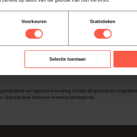
erzameld op basis van uw gebruik van hun services.
nthousiast. Dit model, een juweel in onze collectie, belichaamt de ultie
Voorkeuren
Statistieken
uinen, de Bastard Urban Medium is een ware eyecatcher zonder te overhe
ir werkstation waarop je je kookkunsten naar een hoger niveau tilt. Of
eren met een breed scala aan gerechten - van roken en slowcooking tot
nt verkennen.
Selectie toestaan
ring en laat zien wat de Bastard Urban Medium allemaal te bieden heeft.
den voor elk gerecht. De matte, matzwarte afwerking zorgt niet alleen
legenheid een bijzondere ervaring. Ontdek de grenzeloze mogelijkheden 
in. Upgrade jouw barbecue-ervaring vandaag nog.