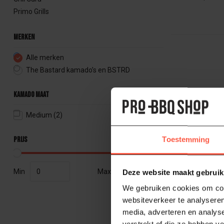
Primo Grills
Merken
Alle merken
The Bastard kamado’s en BSTRD
Kamado maat
Medium
(2)
Prijs
Toestemming
Min
Max
Deze website maakt gebruik
We gebruiken cookies om cont
websiteverkeer te analyseren
media, adverteren en analys