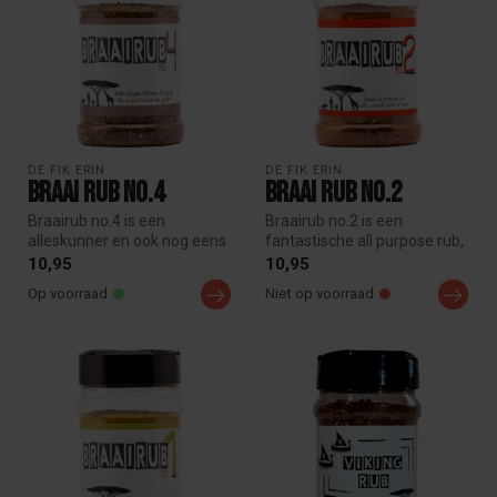
DE FIK ERIN
DE FIK ERIN
Braai Rub No.4
Braai Rub No.2
Braairub no.4 is een
Braairub no.2 is een
alleskunner en ook nog eens
fantastische all purpose rub,
suikervrij. Het
de basis van deze rub is
10,95
10,95
hoofdingrediënt...
gero...
Op voorraad
Niet op voorraad