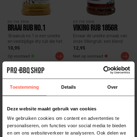
DE FIK ERIN
DE FIK ERIN
Braai Rub No.1
Viking rub 185gr
Braairub no.1 is een unieke
Ervaar de unieke smaak van
en veelzijdige dry rub die het
onze Vikingrub: een blend
heerlijk doet op var...
van gerookt Deens zeezout,
10,95
12,95
...
Op voorraad
Niet op voorraad
Toestemming
Details
Over
Deze website maakt gebruik van cookies
We gebruiken cookies om content en advertenties te
personaliseren, om functies voor social media te bieden
en om ons websiteverkeer te analyseren. Ook delen we
DE FIK ERIN
DE FIK ERIN