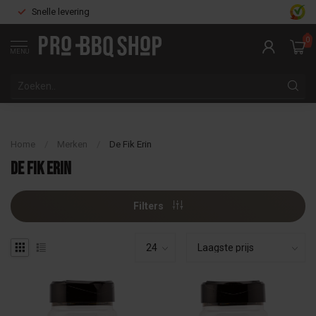
Snelle levering
0
MENU
Home
/
Merken
/
De Fik Erin
De Fik Erin
Filters