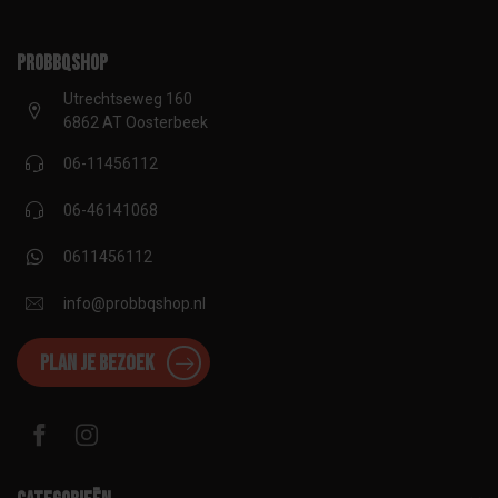
proBBQshop
Utrechtseweg 160
6862 AT Oosterbeek
06-11456112
06-46141068
0611456112
info@probbqshop.nl
Plan je bezoek