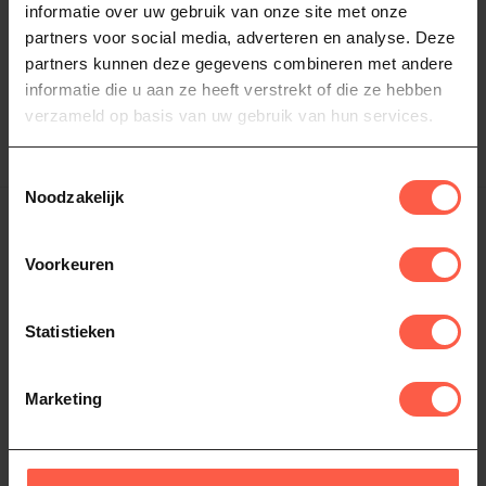
Braai Rub No.3
Piggie cap
informatie over uw gebruik van onze site met onze
partners voor social media, adverteren en analyse. Deze
Braairub no.3 is een beef rub
Een stoere Cap van het merk
en is heerlijk op Short ribs,
De Fik erin!
partners kunnen deze gegevens combineren met andere
Brisket of op een di...
12,95
21,95
informatie die u aan ze heeft verstrekt of die ze hebben
Niet op voorraad
Niet op voorraad
verzameld op basis van uw gebruik van hun services.
Toestemmingsselectie
Toon
1
-
6
van 6
Noodzakelijk
Voorkeuren
Statistieken
Marketing
De Braairubs van De Fik Erin zijn inmiddels een bekende
smaakmaker in het bbq-wereldje!