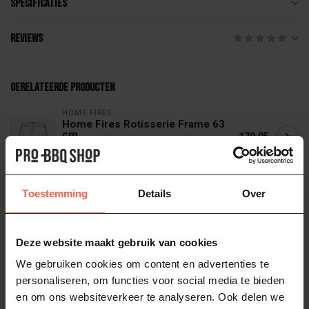
Specificaties
Reviews
Gerelateerde producten
HOME FIRES
Home Fires Rotisserie Frame 63
cm
179,95
Op voorraad
Toestemming
Details
Over
HOME FIRES
Home Fires Rotisserie Motorset
219,95
Op voorraad
Deze website maakt gebruik van cookies
We gebruiken cookies om content en advertenties te
HOME FIRES
personaliseren, om functies voor social media te bieden
Home Fires Zuid Afrikaanse Braai
Asado Achterwand
249,95
en om ons websiteverkeer te analyseren. Ook delen we