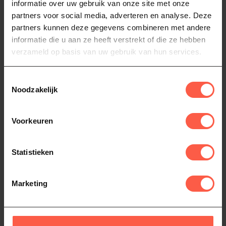
informatie over uw gebruik van onze site met onze
Op voorraad
partners voor social media, adverteren en analyse. Deze
partners kunnen deze gegevens combineren met andere
HOME FIRES
informatie die u aan ze heeft verstrekt of die ze hebben
Home Fires Tramontina Spies 75
cm
verzameld op basis van uw gebruik van hun services.
20,00
Op voorraad
Toestemmingsselectie
Noodzakelijk
Home Fires
(12)
rotisserie
(21)
Voorkeuren
Heb je vragen over dit product?
Statistieken
Of heb je hulp nodig bij het bestellen? Neem
dan gerust contact op via
Whatsapp
of
bel
ons (06-46141068)
. We helpen je graag!
Marketing