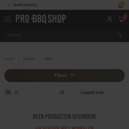
Snelle levering
0
MENU
Home
/
Merken
/
Vit's
Filters
Geen producten gevonden!
GA VERDER MET WINKELEN