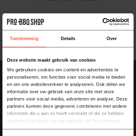
Toon
1
-
0
van 0
Toestemming
Details
Over
Deze website maakt gebruik van cookies
We gebruiken cookies om content en advertenties te
Abonneer je op onze nieuwsbrief
personaliseren, om functies voor social media te bieden
Blijf op de hoogte over onze laatste acties
en om ons websiteverkeer te analyseren. Ook delen we
informatie over uw gebruik van onze site met onze
partners voor social media, adverteren en analyse. Deze
partners kunnen deze gegevens combineren met andere
informatie die u aan ze heeft verstrekt of die ze hebben
Klantenservice
verzameld op basis van uw gebruik van hun services.
Als je vragen hebt over onze producten of je aankoop, bezoek dan
zeker onze klantenservicepagina. Hier vindt u onze