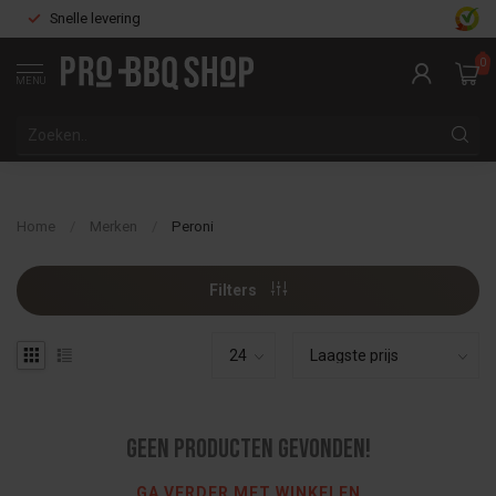
Snelle levering
0
MENU
Home
/
Merken
/
Peroni
Filters
Geen producten gevonden!
GA VERDER MET WINKELEN