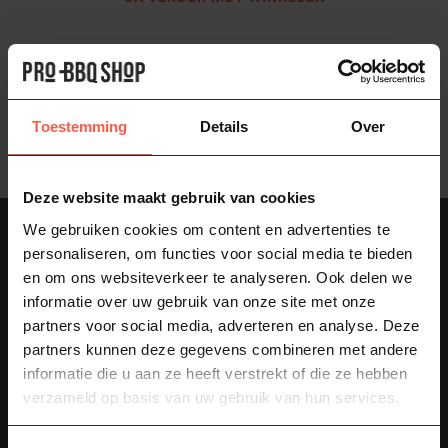
Toon
1
-
0
van 0
Toestemming
Details
Over
Deze website maakt gebruik van cookies
We gebruiken cookies om content en advertenties te
Abonneer je op onze nieuwsbrief
personaliseren, om functies voor social media te bieden
Blijf op de hoogte over onze laatste acties
en om ons websiteverkeer te analyseren. Ook delen we
informatie over uw gebruik van onze site met onze
partners voor social media, adverteren en analyse. Deze
partners kunnen deze gegevens combineren met andere
informatie die u aan ze heeft verstrekt of die ze hebben
Klantenservice
verzameld op basis van uw gebruik van hun services.
Als je vragen hebt over onze producten of je aankoop, bezoek dan
zeker onze klantenservicepagina. Hier vindt u onze