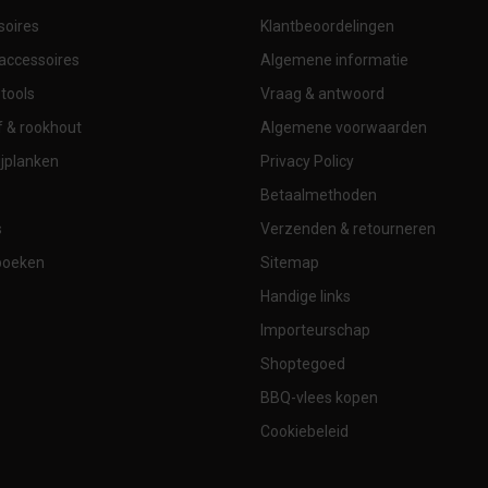
soires
Klantbeoordelingen
accessoires
Algemene informatie
tools
Vraag & antwoord
 & rookhout
Algemene voorwaarden
jplanken
Privacy Policy
Betaalmethoden
s
Verzenden & retourneren
boeken
Sitemap
Handige links
Importeurschap
Shoptegoed
BBQ-vlees kopen
Cookiebeleid