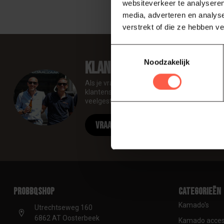
websiteverkeer te analyseren
media, adverteren en analys
verstrekt of die ze hebben v
Toestemmingsselectie
Noodzakelijk
Klantenservice
Als je vragen hebt over onze producten of 
klantenservicepagina. Hier vindt u onze be
veelgestelde vragen en verschillende manie
Vraag onze experts
proBBQshop
Categorieën
Kamado's
Utrechtseweg 160
6862 AT Oosterbeek
Kamado acces