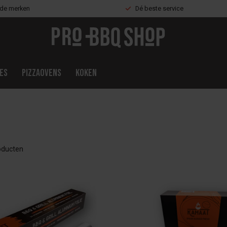
nde merken
Dé beste service
es
Pizzaovens
Koken
ducten