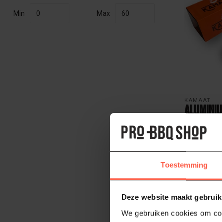
Min
Max
KAMAAT
Aluminiu
0,03 mm
Extra sterk 
ultieme keuz
19,95
Toestemming
Op voorraad
Deze website maakt gebruik
We gebruiken cookies om cont