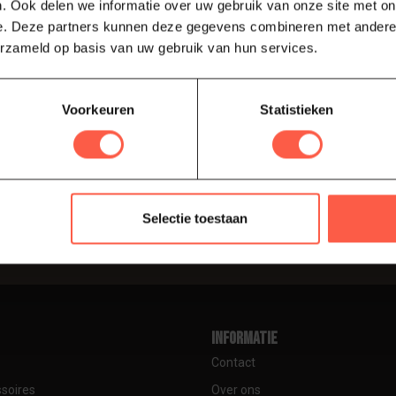
. Ook delen we informatie over uw gebruik van onze site met on
e. Deze partners kunnen deze gegevens combineren met andere i
erzameld op basis van uw gebruik van hun services.
Voorkeuren
Statistieken
Abonneer
je aankoop, bezoek dan zeker onze
drijfsgegevens, antwoorden op
Blijf op de hoog
ren om met ons in contact te komen.
Selectie toestaan
Informatie
Contact
soires
Over ons