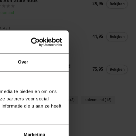
k Ash Grate hook
29,95
Bekijken
voorraad
K ASH 
k Ash Lifter
41,95
Bekijken
voorraad
K ASH 
Over
k Ash Big Green Egg Kolenmand
75,95
Bekijken
voorraad
 media te bieden en om ons
ze partners voor social
6)
Kick Ash Basket
(9)
kickash
(3)
kolenmand
(15)
nformatie die u aan ze heeft
Marketing