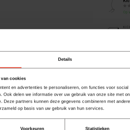
Kic
Op 
KIC
Kic
Op 
Je beoordeling toevoegen
KIC
Details
Kic
Op 
 van cookies
ent en advertenties te personaliseren, om functies voor social
. Ook delen we informatie over uw gebruik van onze site met on
aspan
(
' zorgt ervoor dat de kamado weer snel
e. Deze partners kunnen deze gegevens combineren met andere i
erzameld op basis van uw gebruik van hun services.
Voorkeuren
Statistieken