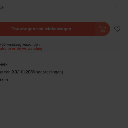
Toevoegen aan winkelwagen
5:00, vandaag verzonden
atie over de verzending
beek
ns een
9.3
/10 (
2083
beoordelingen)
rken