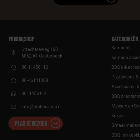
proBBQshop
Categorieën
Kamado's
Utrechtseweg 160
6862 AT Oosterbeek
Kamado acces
BBQ's & acces
06-11456112
Pizzaovens & 
06-46141068
Accessoires & 
0611456112
BBQ brandstof
Messen en Sni
info@probbqshop.nl
Koken
Plan je bezoek
Smaakmaker
BBQ- en kook