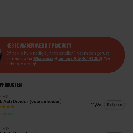
Heb je vragen over dit product?
Of heb je hulp nodig bij het bestellen? Neem dan gerust
contact op via
Whatsapp
of
bel ons (06-46141068)
. We
helpen je graag!
 producten
K ASH 
k Ash Divider (vuurscheider)
41,95
Bekijken
voorraad
K ASH 