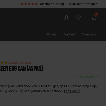
Klantbeoordeling
9.3/
2083
beoordelingen
0
Winkel
Contact
Over ons
2 beoordelingen
reen Egg Can (aspan)
Op voorraad
ang jij de verbrande kolen, rest stukjes, gruis en het as netjes op,
uw Big Green Egg nog gemakkelijker schoon.
Lees meer
.