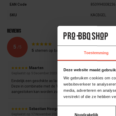
EAN Code
850994008236
SKU
KACBGEL
Reviews
5
/
5
5
sterren op basis van
2
beoordelingen
Toestemming
Maarten
Deze website maakt gebruik
Geplaatst op 5 December 2023 at 15:37
We gebruiken cookies om cont
Eindelijk een geschikte as lade voor mijn BGE Large gevonden!
websiteverkeer te analyseren
Deze in combinatie met de 'Kick ash kolenmand charcoal basket
media, adverteren en analys
aangestoken kan worden zonder as en kleine kolenresten.
verstrekt of die ze hebben v
Toestemmingsselectie
Sebastian Hoogers
Geplaatst op 17 November 2023 at 14:15
Noodzakelijk