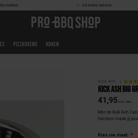
nde merken
Dé beste service
es
Pizzaovens
Koken
KICK ASH 
Kick Ash Big G
41,95
Incl. btw
Met de Kick Ash Can v
hierdoor maak jij jo
Kies uw maat:
*