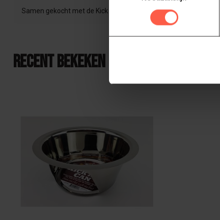
Samen gekocht met de Kick Ash kolenmand, perfecte combinati
Recent bekeken