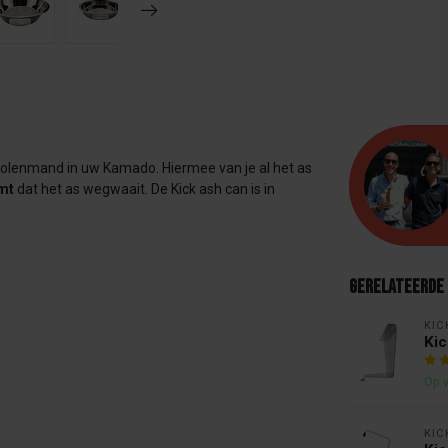
kolenmand in uw Kamado. Hiermee van je al het as
mt
dat het as wegwaait. De Kick ash can is in
Gerelateerde
KIC
Kic
Op 
KIC