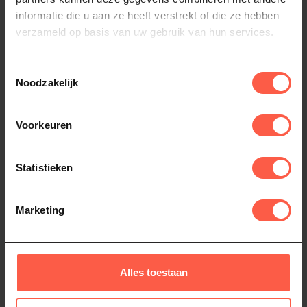
aankoop! Binnen 25 km verzorgen wij de
informatie die u aan ze heeft verstrekt of die ze hebben
bezorging zelf. Verder weg? We regelen
verzameld op basis van uw gebruik van hun services.
transport via een externe vervoerder. We
plannen de bezorging altijd in overleg, zodat het
moment bij jouw schema past.
Toestemmingsselectie
Noodzakelijk
Voorkeuren
Persoonlijke levering en montage
Statistieken
binnen 25 km
Maak je BBQ-ervaring extra bijzonder met onze
persoonlijke levering en montage voor
slechts
Marketing
€75 binnen 25 km
. We zorgen ervoor dat jouw
BBQ perfect en op tijd wordt geïnstalleerd.
Levering plannen we in overleg, zodat het
moment voor jou past. Zo kun je direct aan de
Alles toestaan
slag zonder gedoe.