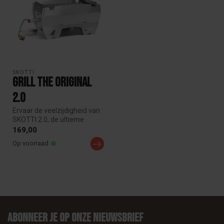
SKOTTI
Grill The Original
2.0
Ervaar de veelzijdigheid van
SKOTTI 2.0, de ultieme
draagbare grill met nieuw
169,00
ve...
Op voorraad
Abonneer je op onze nieuwsbrief