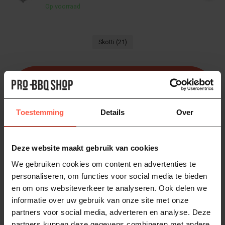
Op voorraad
Skotti
(21)
Heb je vragen over dit product?
Of heb je hulp nodig bij het bestellen? Neem
dan gerust contact op via
Whatsapp
of
bel
ons (06-46141068)
. We helpen je graag!
Toestemming
Details
Over
Deze website maakt gebruik van cookies
Bezorgen of ophalen van jouw BBQ
We gebruiken cookies om content en advertenties te
personaliseren, om functies voor social media te bieden
en om ons websiteverkeer te analyseren. Ook delen we
informatie over uw gebruik van onze site met onze
Gratis bezorging
partners voor social media, adverteren en analyse. Deze
Geniet van gratis bezorging bij elke BBQ-
partners kunnen deze gegevens combineren met andere