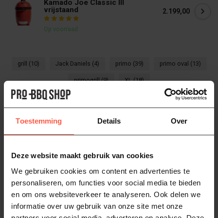
Kamado Joe Classic III
vrijstaand
2.199,00
Op voorraad
grill
(10)
Jack Daniels
(4)
primo
(39)
primo oval
(13)
primogrill
(9)
XL
(18)
Heb je vragen over dit product?
Toestemming
Details
Over
Of heb je hulp nodig bij het bestellen? Neem
dan gerust contact op via
Whatsapp
of
bel
ons (06-46141068)
. We helpen je graag!
Deze website maakt gebruik van cookies
We gebruiken cookies om content en advertenties te
personaliseren, om functies voor social media te bieden
Bezorgen of ophalen van jouw BBQ
en om ons websiteverkeer te analyseren. Ook delen we
informatie over uw gebruik van onze site met onze
partners voor social media, adverteren en analyse. Deze