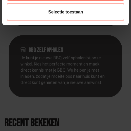
moment voor jou past. Zo kun je direct aan de
slag zonder gedoe.
Selectie toestaan
BBQ zelf ophalen
Je kunt je nieuwe BBQ zelf ophalen bij onze
winkel. Kies het perfecte moment en maak
direct kennis met je BBQ. We helpen je met
inladen, zodat je moeiteloos naar huis kunt en
direct kunt genieten van je nieuwe aanwinst.
Recent bekeken