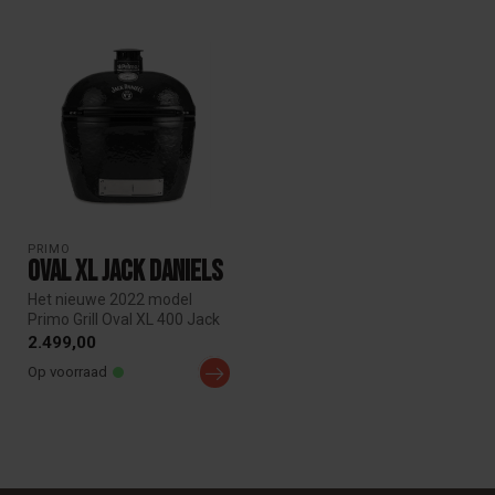
PRIMO
Oval XL Jack Daniels
Het nieuwe 2022 model
Primo Grill Oval XL 400 Jack
Daniels Solo is perfect om
2.499,00
gr...
Op voorraad