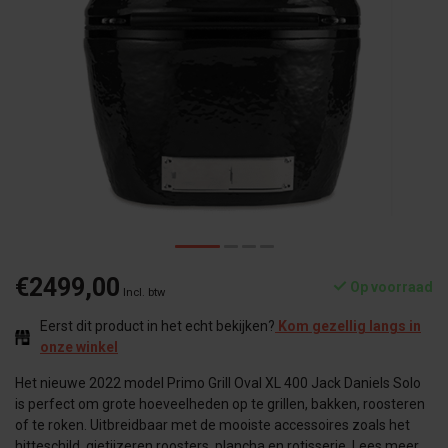
€2499,00
Op voorraad
Incl. btw
Eerst dit product in het echt bekijken?
Kom gezellig langs in
onze winkel
Het nieuwe 2022 model Primo Grill Oval XL 400 Jack Daniels Solo
is perfect om grote hoeveelheden op te grillen, bakken, roosteren
of te roken. Uitbreidbaar met de mooiste accessoires zoals het
hitteschild, gietijzeren roosters, plancha en rotisserie.
Lees meer
.