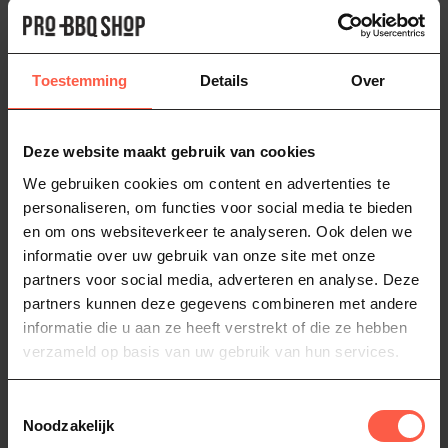
Deze veelzijdige BBQ is geschikt voor grillen, bakken, roken en
slowcooking. De ingebouwde thermometer en poeder coated
topventilatieschijf zorgen voor optimale controle tijdens iedere
Toestemming
Details
Over
BBQ-sessie. De Grill Guru Original Large staat in een stevig frame
op zwenkwielen, waardoor hij stabiel én verplaatsbaar is. Met de
inklapbare bamboe zijtafels heb je altijd voldoende werkruimte. De
kamado wordt compleet geleverd met plate setter, flip grid grill,
Deze website maakt gebruik van cookies
regenhoes en aspook en is met 20 jaar garantie op de keramische
We gebruiken cookies om content en advertenties te
buitenschaal een duurzame investering voor jarenlang BBQ-
personaliseren, om functies voor social media te bieden
plezier.
en om ons websiteverkeer te analyseren. Ook delen we
Kenmerken:
informatie over uw gebruik van onze site met onze
Grote kamado BBQ van vuurvast keramiek
partners voor social media, adverteren en analyse. Deze
partners kunnen deze gegevens combineren met andere
Roestvrijstalen grillrooster Ø 46 cm
informatie die u aan ze heeft verstrekt of die ze hebben
Geschikt voor grillen, bakken, roken en slowcooking
verzameld op basis van uw gebruik van hun services.
Poeder coated topventilatieschijf
Toestemmingsselectie
Ingebouwde dome thermometer
Noodzakelijk