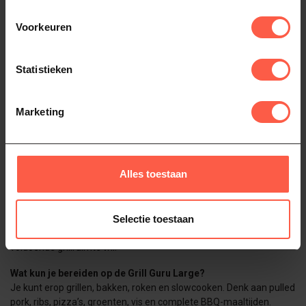
Binnen vuurkorf en vuurring van keramiek
Voorkeuren
Frame op zwenkwielen (2 met rem)
Twee inklapbare bamboe zijtafels
Statistieken
Inclusief plate setter, flip grid grill, regenhoes en aspook
Hoogte incl. chassis: 125 cm
Marketing
Ø buiten: 56 cm | Ø binnen: 50 cm
Inclusief 20 jaar garantie op keramische buitenschaal
Alles toestaan
Veelgestelde vragen over de Grill Guru Original Large
Voor wie is de Grill Guru Original Large geschikt?
Selectie toestaan
Deze kamado is ideaal voor gezinnen, fanatieke BBQ’ers en
iedereen die regelmatig voor meerdere personen kookt en
voldoende grillruimte wil.
Wat kun je bereiden op de Grill Guru Large?
Je kunt erop grillen, bakken, roken en slowcooken. Denk aan pulled
pork, ribs, pizza’s, groenten, vis en complete BBQ-maaltijden.