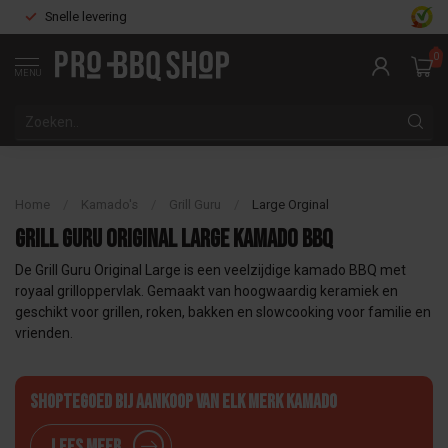
Snelle levering
0
MENU
Home
/
Kamado's
/
Grill Guru
/
Large Orginal
Grill Guru Original Large kamado BBQ
De Grill Guru Original Large is een veelzijdige kamado BBQ met
royaal grilloppervlak. Gemaakt van hoogwaardig keramiek en
geschikt voor grillen, roken, bakken en slowcooking voor familie en
vrienden.
Shoptegoed bij aankoop van elk merk Kamado
Lees meer