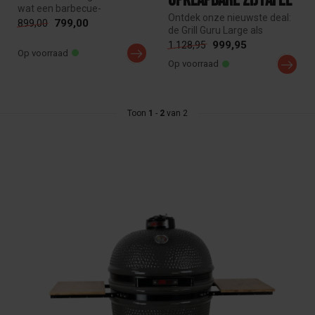
opklapbare zijtafel
wat een barbecue-
Ontdek onze nieuwste deal:
enthousiast zich kan
799,00
899,00
de Grill Guru Large als
wensen, va...
complete set met Extended
999,95
1.128,95
Op voorraad
Sid...
Op voorraad
Toon
1
-
2
van 2