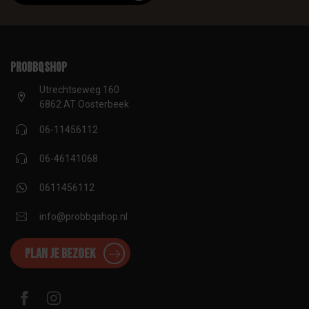
proBBQshop
Utrechtseweg 160
6862 AT Oosterbeek
06-11456112
06-46141068
0611456112
info@probbqshop.nl
Plan je bezoek