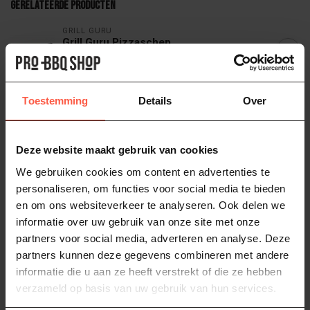
Gerelateerde producten
GRILL GURU
Grill Guru Pizzaschep
26,95
Op voorraad
Toestemming
Details
Over
MONOLITH
Monolith Pizza Schep
39,95
Op voorraad
Deze website maakt gebruik van cookies
We gebruiken cookies om content en advertenties te
OONI
personaliseren, om functies voor social media te bieden
Ooni Pizza draai schep
59,95
en om ons websiteverkeer te analyseren. Ook delen we
Op voorraad
informatie over uw gebruik van onze site met onze
partners voor social media, adverteren en analyse. Deze
partners kunnen deze gegevens combineren met andere
Ooni
(47)
peel
(7)
pizza schep
(8)
pizzaschep
(27)
informatie die u aan ze heeft verstrekt of die ze hebben
verzameld op basis van uw gebruik van hun services.
uuni
(20)