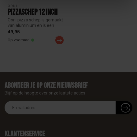
OONI
Pizzaschep 12 inch
Ooni pizza schep is gemaakt
van aluminium en is een
"Must Have" om de Pizza
49,95
veil...
Op voorraad
Abonneer je op onze nieuwsbrief
Blijf op de hoogte over onze laatste acties
Klantenservice