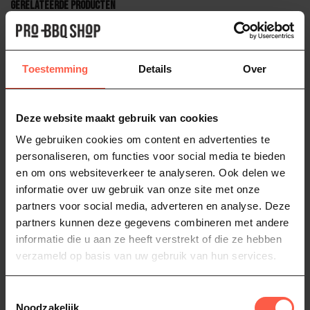
Gerelateerde producten
MEATER
Meater + Vleesthermometer
99,00
Toestemming
Details
Over
Op voorraad
MONOLITH
Monolith Thermolith Bluetooth
Deze website maakt gebruik van cookies
Thermometer
79,95
We gebruiken cookies om content en advertenties te
Niet op voorraad
personaliseren, om functies voor social media te bieden
en om ons websiteverkeer te analyseren. Ook delen we
informatie over uw gebruik van onze site met onze
bluetooth
(2)
Monolith
(75)
probes
(1)
partners voor social media, adverteren en analyse. Deze
partners kunnen deze gegevens combineren met andere
Thermolith Bluetooth Thermometer
(2)
thermometer
(35)
informatie die u aan ze heeft verstrekt of die ze hebben
verzameld op basis van uw gebruik van hun services.
Heb je vragen over dit product?
Toestemmingsselectie
Of heb je hulp nodig bij het bestellen? Neem
Noodzakelijk
dan gerust contact op via
Whatsapp
of
bel