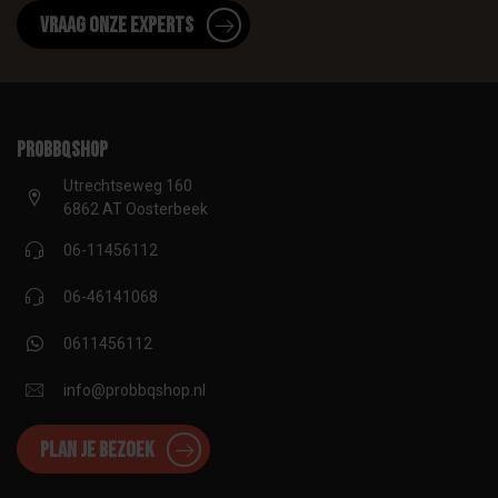
Vraag onze experts
proBBQshop
Utrechtseweg 160
6862 AT Oosterbeek
06-11456112
06-46141068
0611456112
info@probbqshop.nl
Plan je bezoek