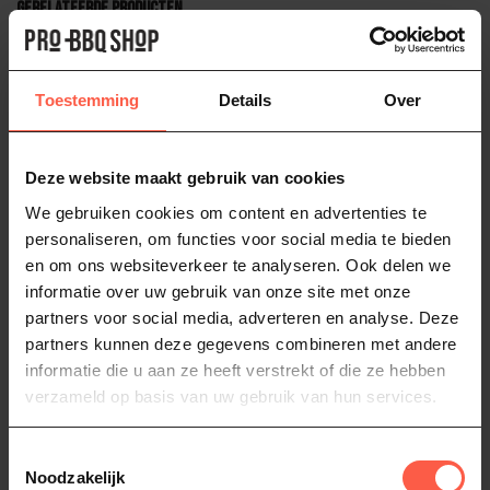
Gerelateerde producten
LOOFTLIGHTER
Looftlighter Looft Lighter
79,95
Toestemming
Details
Over
Op voorraad
GRILL GURU
Deze website maakt gebruik van cookies
Grill Guru One Minute Lighter
70,95
We gebruiken cookies om content en advertenties te
Op voorraad
personaliseren, om functies voor social media te bieden
en om ons websiteverkeer te analyseren. Ook delen we
informatie over uw gebruik van onze site met onze
bbq aansteker
(1)
bbq lighter
(1)
looftlighter
(1)
partners voor social media, adverteren en analyse. Deze
partners kunnen deze gegevens combineren met andere
One minute Lighter
(5)
informatie die u aan ze heeft verstrekt of die ze hebben
verzameld op basis van uw gebruik van hun services.
Heb je vragen over dit product?
Of heb je hulp nodig bij het bestellen? Neem
Toestemmingsselectie
dan gerust contact op via
Whatsapp
of
bel
Noodzakelijk