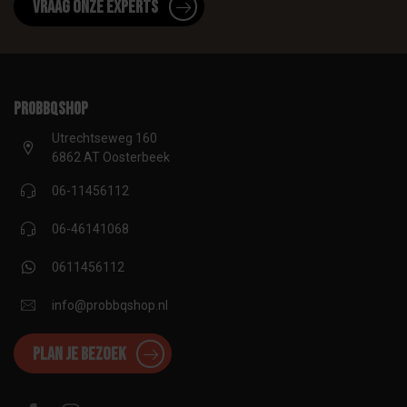
Vraag onze experts
proBBQshop
Utrechtseweg 160
6862 AT Oosterbeek
06-11456112
06-46141068
0611456112
info@probbqshop.nl
Plan je bezoek