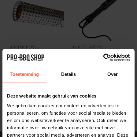
LOOFTLIGHTER
LOOFTLIGHTER
Looft Lighter
Looftlighter 2.0
Looft Lighter, je ultieme
De nieuwe Looftlighter 2 is
vuurstartoplossing. Krachtig,
de opvolger van de
efficiënt en veilig. Sta...
Looftlighter. Hij heeft een
79,95
199,95
Toestemming
Details
Over
autom...
Op voorraad
Niet op voorraad
Deze website maakt gebruik van cookies
Toon
1
-
2
van 2
We gebruiken cookies om content en advertenties te
personaliseren, om functies voor social media te bieden
en om ons websiteverkeer te analyseren. Ook delen we
informatie over uw gebruik van onze site met onze
partners voor social media, adverteren en analyse. Deze