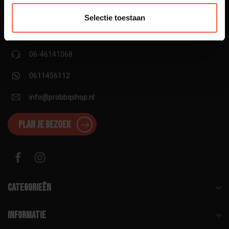
Utrechtseweg 160
6862 AT Oosterbeek
Selectie toestaan
06-11456112
06-46141068
0611456112
info@probbqshop.nl
Plan je bezoek
Categorieën
Informatie