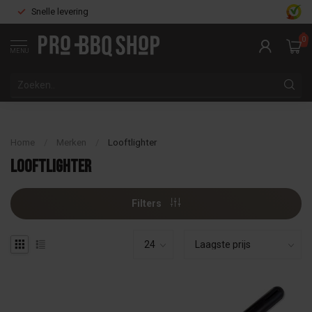
Snelle levering
0
MENU
Home
/
Merken
/
Looftlighter
Looftlighter
Filters