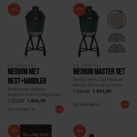
-3%
-19%
BIG GREEN EGG
BIG GREEN EGG
Medium met
Medium Master Set
Nest+Handler
De Big Green Egg Medium
Master Set is de perfecte
Begin jouw culinaire
alleskunner. Met een
1.899,00
2.340,50
avontuur met het Big Green
kookopper...
Egg Starterspakket! Alles
1.866,95
1.922,00
Op voorraad
wat je...
Op voorraad
-5%
-5%