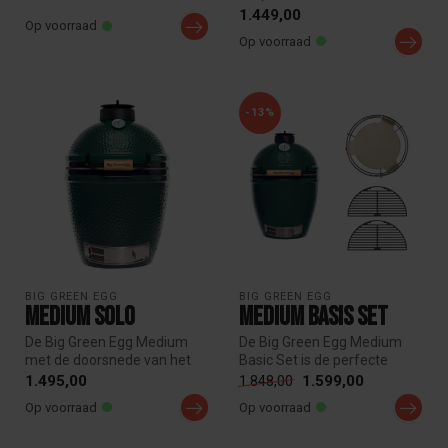
kamado BBQ met Ø40 cm
1.449,00
Op voorraad
grillroost...
Op voorraad
-13%
BIG GREEN EGG
BIG GREEN EGG
Medium Solo
Medium Basis Set
De Big Green Egg Medium
De Big Green Egg Medium
met de doorsnede van het
Basic Set is de perfecte
roorster van 38 cm een
alleskunner. Met een
1.495,00
1.599,00
1.848,00
echte al...
kookopperv...
Op voorraad
Op voorraad