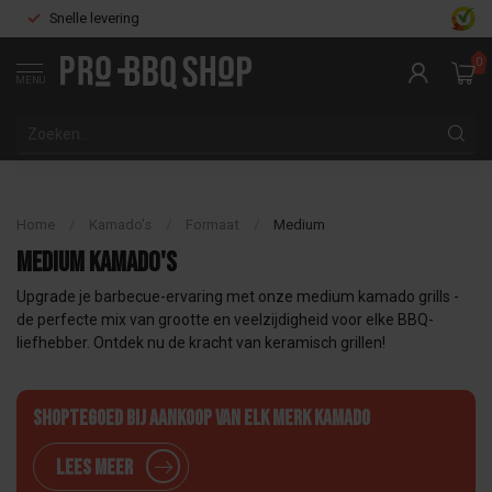
Snelle levering
0
MENU
Home
/
Kamado's
/
Formaat
/
Medium
Medium kamado's
Upgrade je barbecue-ervaring met onze medium kamado grills -
de perfecte mix van grootte en veelzijdigheid voor elke BBQ-
liefhebber. Ontdek nu de kracht van keramisch grillen!
Shoptegoed bij aankoop van elk merk Kamado
Lees meer