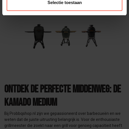
Selectie toestaan
Ontdek de perfecte middenweg: De
kamado medium
Bij Probbqshop.nl zijn we gepassioneerd over barbecueën en we
weten dat de juiste uitrusting belangrijk is. Voor de enthousiaste
grillmeester die zoekt naar een grill voor genoeg capacitieit heeft