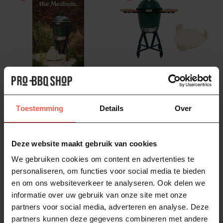
BIG GREEN EGG
BIG GREEN EGG
Medium Deal
Medium
Starterspakket
Big Green Egg bestaat meer
Toestemming
Details
Over
dan 50 jaar en dat vieren we
Begin jouw culinaire
samen! De Big Green Egg ...
1.995,00
2.092,75
avontuur met het Big Green
Egg Starterspakket! Alles
2.199,95
2.324,95
Deze website maakt gebruik van cookies
Op voorraad
wat je...
Op voorraad
We gebruiken cookies om content en advertenties te
personaliseren, om functies voor social media te bieden
en om ons websiteverkeer te analyseren. Ook delen we
-10%
informatie over uw gebruik van onze site met onze
partners voor social media, adverteren en analyse. Deze
partners kunnen deze gegevens combineren met andere