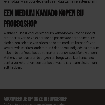
levensduur, waardoor deze grills een duurzame investering zijn.
Een Medium Kamado kopen bij
ProBBQshop
Wanneer u kiest voor een medium kamado van Probbqshop.nl,
profiteert u van onze expertise en passie voor barbecueën. We
bieden een selectie van alleen de beste medium kamado's van
vertrouwde merken, ondersteund door deskundig advies om u te
helpen de perfecte keuze te maken voor uw specifieke wensen.
Met onze concurrerende prijzen en toegewijde klantenservice
bent u verzekerd van een aankoop waar u jarenlang plezier van
zult hebben.
Abonneer je op onze nieuwsbrief
Blijf op de hoogte over onze laatste acties