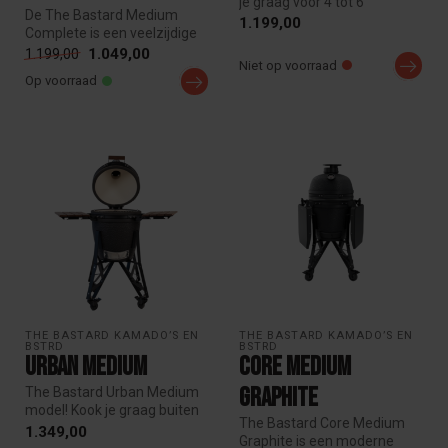
je graag voor 4 tot 6
De The Bastard Medium
personen? Dan is The
1.199,00
Complete is een veelzijdige
Bastard Me...
keramische kamado BBQ
1.049,00
1.199,00
Niet op voorraad
voor gri...
Op voorraad
THE BASTARD KAMADO’S EN 
THE BASTARD KAMADO’S EN 
BSTRD
BSTRD
Urban Medium
Core Medium
Graphite
The Bastard Urban Medium
model! Kook je graag buiten
The Bastard Core Medium
voor 4 tot 6 personen? Het ...
1.349,00
Graphite is een moderne