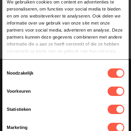
We gebruiken cookies om content en advertenties te
regenhoes. Deze stevige
34,95
bescherm...
personaliseren, om functies voor social media te bieden
Op voorraad
en om ons websiteverkeer te analyseren. Ook delen we
informatie over uw gebruik van onze site met onze
partners voor social media, adverteren en analyse. Deze
Toon
1
-
1
van 1
partners kunnen deze gegevens combineren met andere
informatie die u aan ze heeft verstrekt of die ze hebben
verzameld op basis van uw gebruik van hun services.
Toestemmingsselectie
Abonneer je op onze nieuwsbrief
Noodzakelijk
Blijf op de hoogte over onze laatste acties
Voorkeuren
Statistieken
Klantenservice
Als je vragen hebt over onze producten of je aankoop, bezoek dan
Marketing
zeker onze klantenservicepagina. Hier vindt u onze