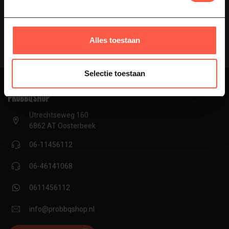
bedrijfsgegevens, antwoorden op veelgestelde vragen en
verschillende manieren om met ons in contact te komen.
Vraag onze experts
Alles toestaan
Selectie toestaan
proBBQshop
Utrechtseweg 160
6862 AT Oosterbeek
06-11456112
06-46141068
0611456112
info@probbqshop.nl