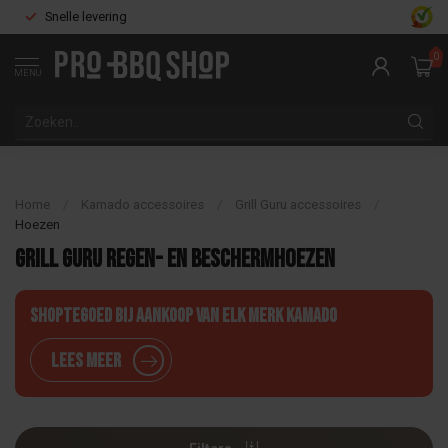
Snelle levering
0
MENU
Home
/
Kamado accessoires
/
Grill Guru accessoires
/
Hoezen
Grill Guru regen- en beschermhoezen
Shoptegoed bij aankoop van elk merk Kamado
Lees meer