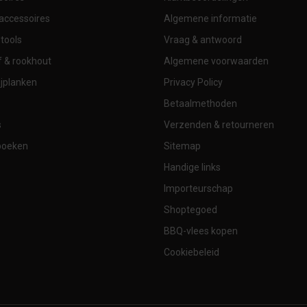
accessoires
Algemene informatie
tools
Vraag & antwoord
 & rookhout
Algemene voorwaarden
jplanken
Privacy Policy
Betaalmethoden
s
Verzenden & retourneren
boeken
Sitemap
Handige links
Importeurschap
Shoptegoed
BBQ-vlees kopen
Cookiebeleid