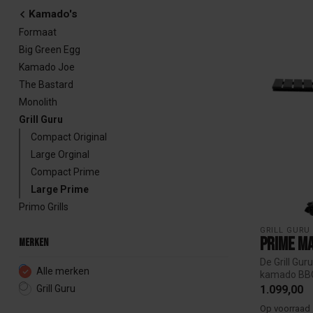
Kamado's
Formaat
Big Green Egg
Kamado Joe
The Bastard
Monolith
Grill Guru
Compact Original
Large Orginal
Compact Prime
Large Prime
Primo Grills
GRILL GURU
Prime M
Merken
De Grill Gu
Alle merken
kamado BBQ 
2026...
Grill Guru
1.099,00
Op voorraad