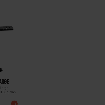
Large
 Large
ll Guru van