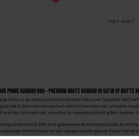
Toon
1
-
2
van 2
arge Prime kamado BBQ – premium grote kamado in satin of matte b
Large Prime is de ultieme premium kamado BBQ voor fanatieke BBQ-liefh
lloppervlak is deze kamado perfect voor het bereiden van complete maa
t warmte optimaal vast, waardoor je nauwkeurig kunt grillen, bakken, 
ering onderscheidt zich door geavanceerde innovaties zoals de infinity
uwkeurige thermometer en een robuust poedergecoat frame met grotere w
aakt het mogelijk om op meerdere hoogtes tegelijk te koken, ideaal voor