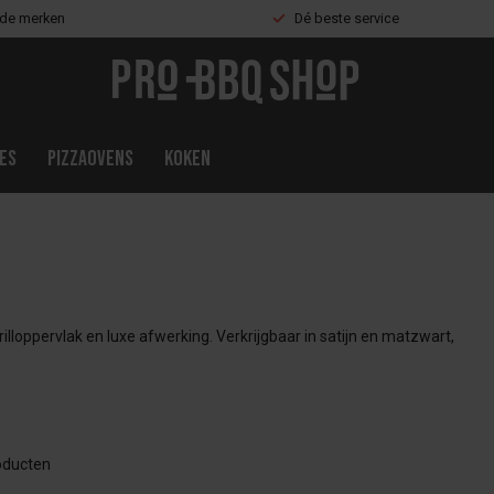
nde merken
Dé beste service
es
Pizzaovens
Koken
loppervlak en luxe afwerking. Verkrijgbaar in satijn en matzwart,
ducten