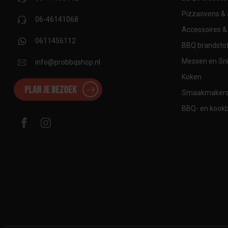
Pizzaovens & 
06-46141068
Accessoires & 
0611456112
BBQ brandstof
Messen en Sni
info@probbqshop.nl
Koken
Plan je bezoek
Smaakmaker
BBQ- en kook