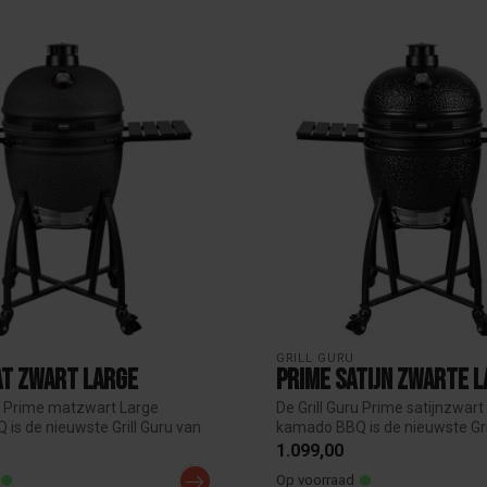
GRILL GURU
at Zwart Large
Prime Satijn Zwarte 
ru Prime matzwart Large
De Grill Guru Prime satijnzwart
is de nieuwste Grill Guru van
kamado BBQ is de nieuwste Gri
2...
1.099,00
Op voorraad