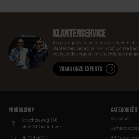
Klantenservice
Als je vragen hebt over onze producten of 
klantenservicepagina. Hier vindt u onze be
veelgestelde vragen en verschillende manie
Vraag onze experts
proBBQshop
Categorieën
Kamado's
Utrechtseweg 160
6862 AT Oosterbeek
Kamado acces
BBQ's & acces
06-11456112