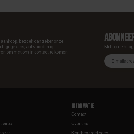
Abonneer
je aankoop, bezoek dan zeker onze
drijfsgegevens, antwoorden op
Blijf op de hoog
ren om met ons in contact te komen.
Informatie
Contact
soires
Over ons
soires
Klantbeoordelingen