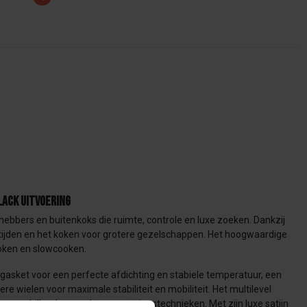
lack uitvoering
ebbers en buitenkoks die ruimte, controle en luxe zoeken. Dankzij
ltijden en het koken voor grotere gezelschappen. Het hoogwaardige
roken en slowcooken.
 gasket voor een perfecte afdichting en stabiele temperatuur, een
ielen voor maximale stabiliteit en mobiliteit. Het multilevel
 verschillende gerechten en garingstechnieken. Met zijn luxe satijn