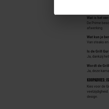
Voor wie is d
Deze kamado i
Wat is het ve
De Prime besch
afwerking.
Wat kun je be
Van steaks en 
Is de Grill G
Ja, dankzij he
Wordt de Gril
Ja, deze kamad
Koopadvies: i
Kies voor de G
veelzijdigheid
design.