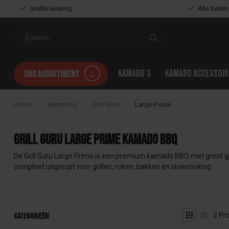
Snelle levering
Alle beke
Kamado's
Kamado accessoir
Ons assortiment
Home
/
Kamado's
/
Grill Guru
/
Large Prime
Grill Guru Large Prime kamado BBQ
De Grill Guru Large Prime is een premium kamado BBQ met groot gril
compleet uitgerust voor grillen, roken, bakken en slowcooking.
2
Pro
Categorieën