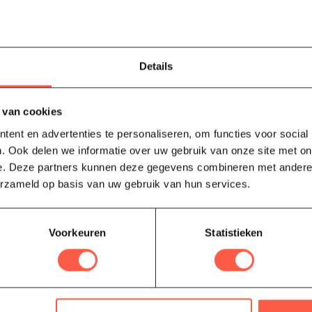
werking en meegeleverde regenhoes is de Grill Guru Large Prime niet all
Details
m grote kamado BBQ
baar in satijn en matzwart
 van cookies
 gasket voor optimale afdichting
ent en advertenties te personaliseren, om functies voor social
el grillsysteem
. Ook delen we informatie over uw gebruik van onze site met on
e. Deze partners kunnen deze gegevens combineren met andere i
uwde thermometer
erzameld op basis van uw gebruik van hun services.
m poedergecoat frame en topcap
wielen voor extra stabiliteit
Voorkeuren
Statistieken
regenhoes inbegrepen
 voor grillen, bakken, roken en slowcooking
vragen over de Grill Guru Large Prime