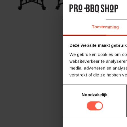
en matzwart af
buitenkeuken.
Kenmerken:
Toestemming
Premiu
Verkrijg
Deze website maakt gebruik
Infinity
We gebruiken cookies om cont
Multilev
websiteverkeer te analyseren
media, adverteren en analys
Vernie
verstrekt of die ze hebben v
Duurzaa
Toestemmingsselectie
Grotere 
Noodzakelijk
Gratis 
Geschikt
Veelgestelde 