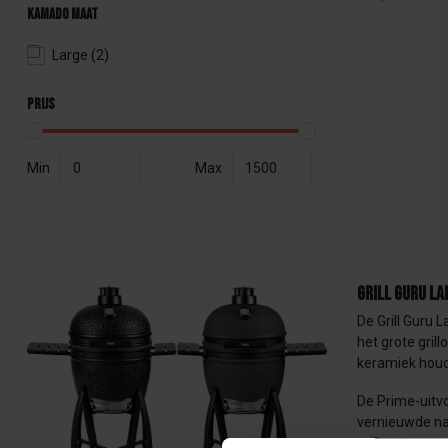
Kamado maat
Large
(2)
Prijs
Min
Max
Grill Guru L
De Grill Guru 
het grote gri
keramiek houd
De Prime-uitvo
vernieuwde na
grillsysteem m