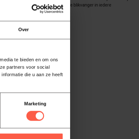
een krachtig, maar ook een stijlvolle blikvanger in iedere
Over
 media te bieden en om ons
ze partners voor social
nformatie die u aan ze heeft
Marketing