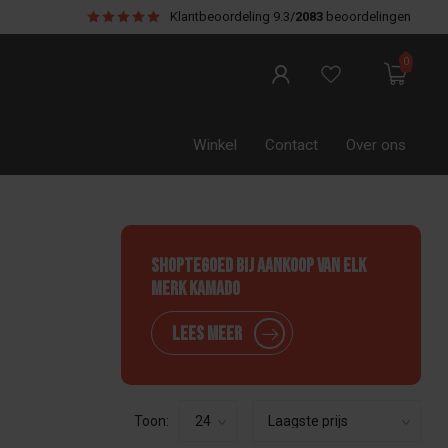
Klantbeoordeling
9.3/
2083
beoordelingen
0
Winkel
Contact
Over ons
Shoptegoed bij aankoop van elk
merk Kamado
Lees meer
Toon: