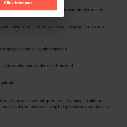
Alles toestaan
or meerdere personen koken en premium prestaties zoeken.
eem, vernieuwd frame, grotere wielen en een premium zwarte
 is geschikt voor alle kooktechnieken.
udig te verplaatsen, ondanks het formaat.
 gebruik.
 BBQ met maximale controle, premium afwerking en ultieme
uitenkoks die het beste willen op het gebied van prestaties en