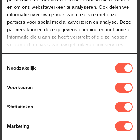
39,95
39,95
...
en om ons websiteverkeer te analyseren. Ook delen we
Op voorraad
Niet op voorraad
informatie over uw gebruik van onze site met onze
partners voor social media, adverteren en analyse. Deze
partners kunnen deze gegevens combineren met andere
informatie die u aan ze heeft verstrekt of die ze hebben
verzameld op basis van uw gebruik van hun services.
Toestemmingsselectie
Noodzakelijk
Voorkeuren
SKOTTI
SKOTTI
Cast Iron Plancha
Gasadapter
propaangasfles
Verander je Skotti Grill in een
Statistieken
veelzijdige bakplaat met de
Met de Skotti Gasadapter
Skotti Plancha! Perf...
49,95
sluit je eenvoudig je SKOTTI
grill aan op een 5 kg of 1...
49,95
Marketing
Op voorraad
Op voorraad