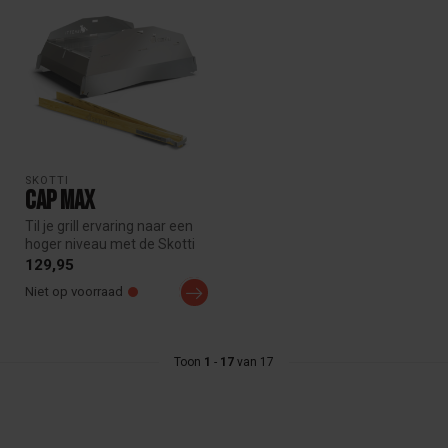
SKOTTI
Cap Max
Til je grill ervaring naar een
hoger niveau met de Skotti
Cap Max. Deze veelzijd...
129,95
Niet op voorraad
Toon
1
-
17
van 17