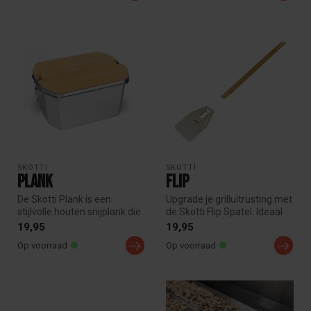
SKOTTI
SKOTTI
Plank
Flip
De Skotti Plank is een
Upgrade je grilluitrusting met
stijlvolle houten snijplank die
de Skotti Flip Spatel. Ideaal
perfect op je Skotti Boks...
voor het omdraaien ...
19,95
19,95
Op voorraad
Op voorraad