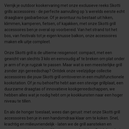
Verrijk je outdoor kookervaring met onze exclusieve reeks Skotti
grills accessoires - de perfecte aanvulling op 's werelds eerste echt
draagbare gasbarbecue. Of je avontuur nu bestaat uit hiken,
klimmen, kamperen, fietsen, of kajakken, met onze Skotti grill
accessoires ben je overal op voorbereid. Van het strand tot het
bos, van festivals tot je eigen knusse balkon, onze accessoires
maken elk uitje compleet.
Onze Skotti grill is de ultieme reisgenoot: compact, met een
gewicht van slechts 3 kilo en eenvoudig af te breken om plat onder
je arm of in je rugzak te passen. Maar wat is een meesterlijke grill
zonder zijn gereedschap? Ontdek onze veelzijdige collectie
accessoires die jouw Skotti grill omtoveren in een multifunctionele
kookstation. Of je nu behoefte hebt aan een stevige grillplaat, een
duurzame draagtas of innovatieve kookgereedschappen, we
hebben alles wat je nodig hebt om je kookkunsten naar een hoger
niveau te tillen.
En als de honger toeslaat, wees dan gerust: met onze Skotti grill
accessoires ben je in een handomdraai klaar om te koken. Snel,
krachtig en milieuvriendelijk - laten we de grill aansteken en