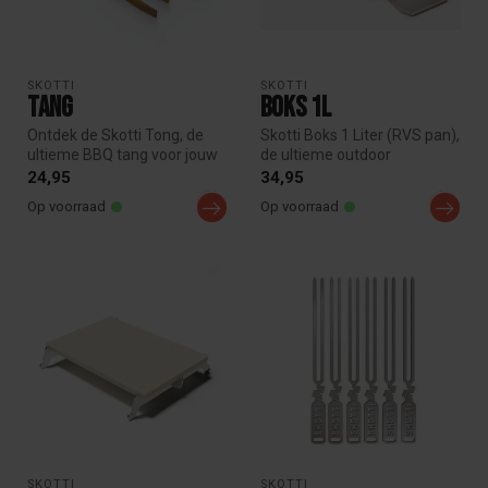
SKOTTI
SKOTTI
Tang
Boks 1L
Ontdek de Skotti Tong, de
Skotti Boks 1 Liter (RVS pan),
ultieme BBQ tang voor jouw
de ultieme outdoor
Skotti grill. Uniek, demont...
keukenaccessoire, lekvrij en
24,95
34,95
p...
Op voorraad
Op voorraad
SKOTTI
SKOTTI