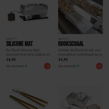
SKOTTI
SKOTTI
Silicone mat
Rookschaal
De Skotti Silicone Mat
Ontdek de Skotti Smak, een
beschermt je tafel, balkon of
innovatieve rookschaal die je
boot tegen hitte, vet en ba...
Skotti Grill omtovert t...
24,95
24,95
Op voorraad
Op voorraad