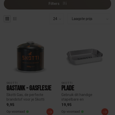
Filters
SKOTTI
SKOTTI
Gastank - Gasflesje
Plade
Skotti Gas, de perfecte
Gebruik dit handige
brandstof voor je Skotti
stapelbare en
Grill.Het biedt een krachtige
ruimtebesparende bakje
9,95
19,95
e...
tijdens je culinaire re...
Op voorraad
Op voorraad