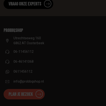
Vraag onze experts
proBBQshop
Utrechtseweg 160
6862 AT Oosterbeek
06-11456112
06-46141068
0611456112
info@probbqshop.nl
Plan je bezoek