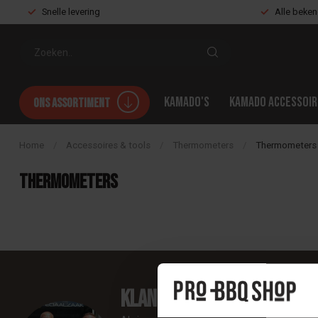
Snelle levering
Alle beke
Kamado's
Kamado accessoir
Ons assortiment
Home
/
Accessoires & tools
/
Thermometers
/
Thermometers
Thermometers
Klantenservice