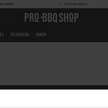
nde merken
Dé beste service
es
Pizzaovens
Koken
Abonneer