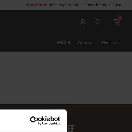
Klantbeoordeling
9.3/
2083
beoordelingen
0
Winkel
Contact
Over ons
 je op onze nieuwsbrief