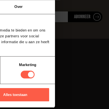
te over onze laatste acties
Over
Abonneer
 media te bieden en om ons
ze partners voor social
nformatie die u aan ze heeft
Snel naar
Advies
Marketing
Onze winkel
Contact
Alles toestaan