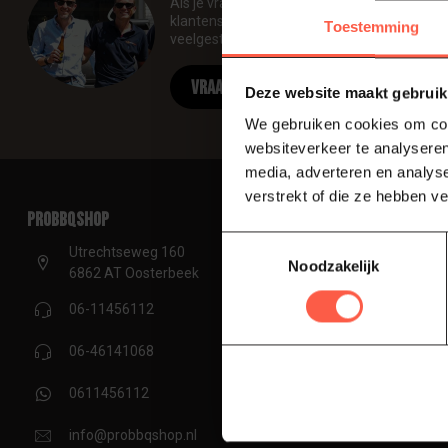
Als je vragen hebt over onze producten of 
klantenservicepagina. Hier vindt u onze be
Toestemming
veelgestelde vragen en verschillende manie
Vraag onze experts
Deze website maakt gebruik
We gebruiken cookies om cont
websiteverkeer te analyseren
media, adverteren en analys
verstrekt of die ze hebben v
proBBQshop
Categorieën
Toestemmingsselectie
Kamado's
Utrechtseweg 160
Noodzakelijk
6862 AT Oosterbeek
Kamado acces
BBQ's & acces
06-11456112
Pizzaovens & 
06-46141068
Accessoires & 
0611456112
BBQ brandstof
Messen en Sni
info@probbqshop.nl