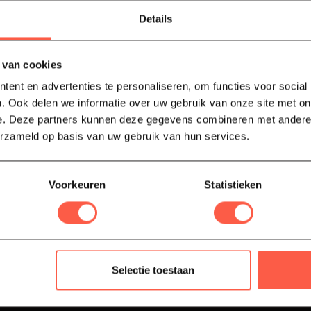
je aankoop, bezoek dan zeker onze
drijfsgegevens, antwoorden op
Blijf op de hoog
Details
ren om met ons in contact te komen.
 van cookies
ent en advertenties te personaliseren, om functies voor social
. Ook delen we informatie over uw gebruik van onze site met on
e. Deze partners kunnen deze gegevens combineren met andere i
erzameld op basis van uw gebruik van hun services.
Informatie
Contact
Voorkeuren
Statistieken
soires
Over ons
soires
Klantbeoordelingen
accessoires
Algemene informatie
tools
Vraag & antwoord
Selectie toestaan
 & rookhout
Algemene voorwaarden
jplanken
Privacy Policy