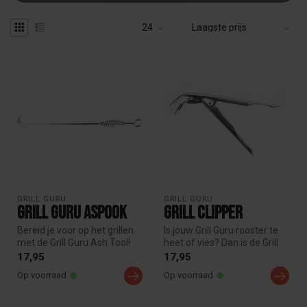
GRILL GURU
GRILL GURU
Grill Guru Aspook
Grill Clipper
Bereid je voor op het grillen
Is jouw Grill Guru rooster te
met de Grill Guru Ash Tool!
heet of vies? Dan is de Grill
Gebruik deze handige a...
Guru Grill Clipper ...
17,95
17,95
Op voorraad
Op voorraad