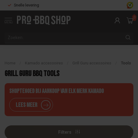
Snelle levering
0
MENU
Home
/
Kamado accessoires
/
Grill Guru accessoires
/
Tools
Grill Guru BBQ tools
Shoptegoed bij aankoop van elk merk Kamado
Lees meer
Filters