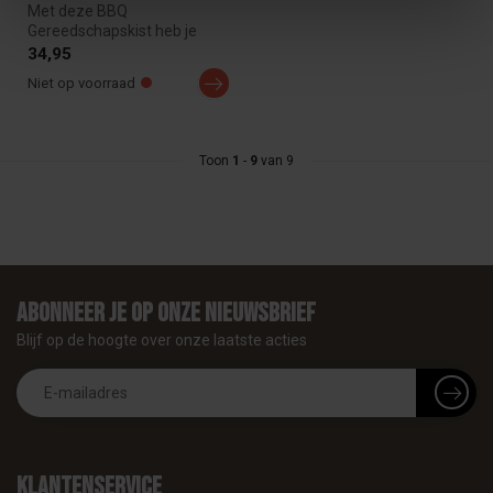
Met deze BBQ
Gereedschapskist heb je
alles bij de hand voor de
34,95
perfecte grillerv...
Niet op voorraad
Toon
1
-
9
van 9
Abonneer je op onze nieuwsbrief
Blijf op de hoogte over onze laatste acties
Klantenservice