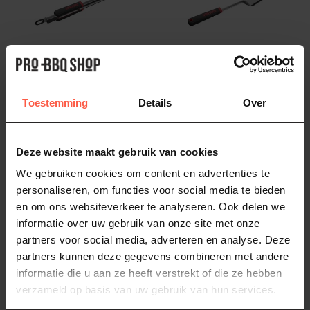
GRILL GURU
GRILL GURU
BBQ Tang
BBQ Borstel
Toestemming
Details
Over
Ontdek de onmisbare Grill
Maak op een eenvoudige en
Guru accessoire! Deze tang,
snelle manier uw rooster en
gemaakt van hoogwaardig
bakplaat schoon met
19,95
19,95
Deze website maakt gebruik van cookies
RV...
behulp...
Niet op voorraad
Op voorraad
We gebruiken cookies om content en advertenties te
personaliseren, om functies voor social media te bieden
en om ons websiteverkeer te analyseren. Ook delen we
informatie over uw gebruik van onze site met onze
partners voor social media, adverteren en analyse. Deze
partners kunnen deze gegevens combineren met andere
informatie die u aan ze heeft verstrekt of die ze hebben
verzameld op basis van uw gebruik van hun services.