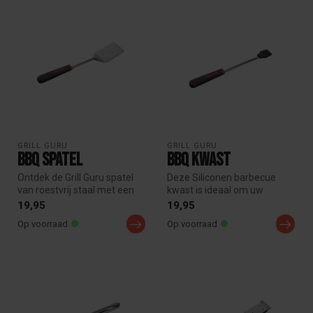
GRILL GURU
GRILL GURU
BBQ Spatel
BBQ Kwast
Ontdek de Grill Guru spatel
Deze Siliconen barbecue
van roestvrij staal met een
kwast is ideaal om uw
siliconen handvat! Perfe...
gerechten in te smeren met
19,95
19,95
olijfol...
Op voorraad
Op voorraad