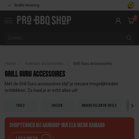
Snelle levering
0
MENU
Home
/
Kamado accessoires
/
Grill Guru accessoires
Grill Guru accessoires
Met de Grill Guru accessoires blijf je nieuwe mogelijkheden
ontdekken. Zo haal je er echt alles uit!
Tools
Hoezen
Onderstellen en tafels
Gie
Shoptegoed bij aankoop van elk merk Kamado