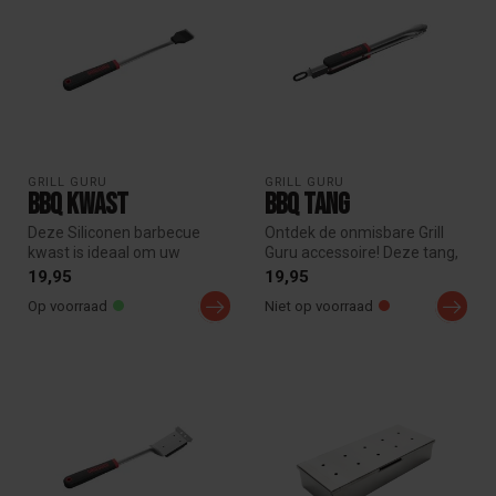
GRILL GURU
GRILL GURU
BBQ Kwast
BBQ Tang
Deze Siliconen barbecue
Ontdek de onmisbare Grill
kwast is ideaal om uw
Guru accessoire! Deze tang,
gerechten in te smeren met
gemaakt van hoogwaardig
19,95
19,95
olijfol...
RV...
Op voorraad
Niet op voorraad