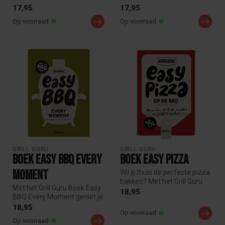
Gebruik deze handige a...
Guru Grill Clipper ...
17,95
17,95
Op voorraad
Op voorraad
GRILL GURU
GRILL GURU
Boek Easy BBQ Every
Boek Easy Pizza
Moment
Wil jij thuis de perfecte pizza
bakken? Met het Grill Guru
Met het Grill Guru Boek Easy
Boek Easy Pizza ontde...
18,95
BBQ Every Moment geniet je
van heerlijke BBQ-gerech...
18,95
Op voorraad
Op voorraad