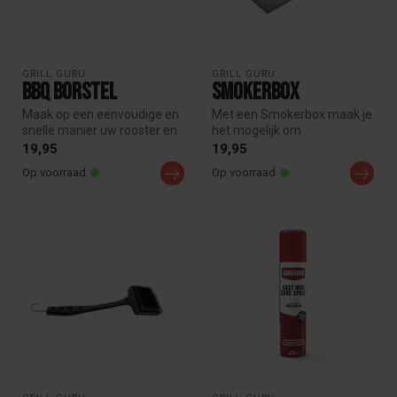
GRILL GURU
GRILL GURU
BBQ Borstel
Smokerbox
Maak op een eenvoudige en
Met een Smokerbox maak je
snelle manier uw rooster en
het mogelijk om
bakplaat schoon met
houtsnippers/ chips langer te
19,95
19,95
behulp...
laten ro...
Op voorraad
Op voorraad