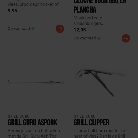
Cloche voor BBQ en
vlees, procureur, brisket of
Plancha
kippetje nog meer smaak
9,95
me...
Maak perfecte
smashburgers,
Op voorraad
cheeseburgers en gegrilde
12,95
groenten met de Grill Guru...
Op voorraad
GRILL GURU
GRILL GURU
Grill Guru Aspook
Grill Clipper
Bereid je voor op het grillen
Is jouw Grill Guru rooster te
met de Grill Guru Ash Tool!
heet of vies? Dan is de Grill