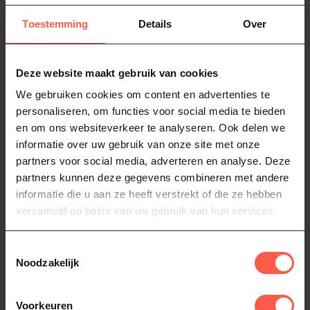
vervanginsvilt voor uw Grill
gerecht van de kip op bier
Guru Kamado. De lengte is
niet? Een heerlijk kip aan de
Toestemming
Details
Over
24,95
24,95
voldoe...
...
Op voorraad
Op voorraad
Deze website maakt gebruik van cookies
We gebruiken cookies om content en advertenties te
personaliseren, om functies voor social media te bieden
en om ons websiteverkeer te analyseren. Ook delen we
informatie over uw gebruik van onze site met onze
partners voor social media, adverteren en analyse. Deze
partners kunnen deze gegevens combineren met andere
informatie die u aan ze heeft verstrekt of die ze hebben
verzameld op basis van uw gebruik van hun services.
GRILL GURU
GRILL GURU
Druippan rond
Grid Lifter
Toestemmingsselectie
Transformeer je grill ervaring
Verbeter je grill ervaring met
Noodzakelijk
met de Grill Guru Druippan!
de Grill Guru Easy Grid Lifter.
Deze ronde pan vangt ...
Deze stijlvolle e...
24,95
26,95
Op voorraad
Op voorraad
Voorkeuren