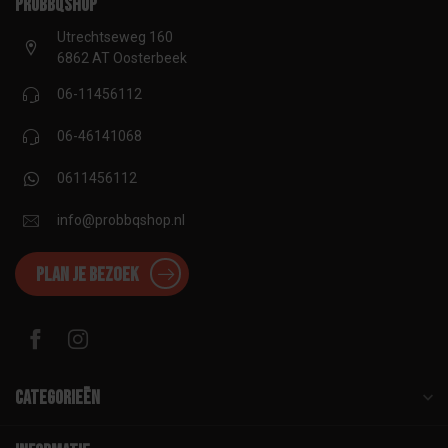
proBBQshop
Utrechtseweg 160
6862 AT Oosterbeek
06-11456112
06-46141068
0611456112
info@probbqshop.nl
Plan je bezoek
Categorieën