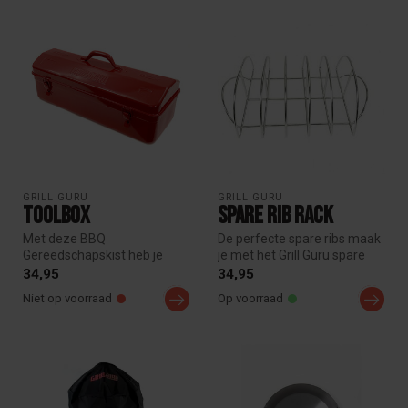
GRILL GURU
GRILL GURU
Toolbox
Spare Rib Rack
Met deze BBQ
De perfecte spare ribs maak
Gereedschapskist heb je
je met het Grill Guru spare
alles bij de hand voor de
Rickrack. Het spare rib ...
34,95
34,95
perfecte grillerv...
Niet op voorraad
Op voorraad