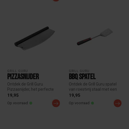
GRILL GURU
GRILL GURU
Pizzasnijder
BBQ Spatel
Ontdek de Grill Guru
Ontdek de Grill Guru spatel
Pizzasnijder, het perfecte
van roestvrij staal met een
accessoire voor elke pizza
siliconen handvat! Perfe...
19,95
19,95
liefh...
Op voorraad
Op voorraad