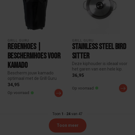
GRILL GURU
GRILL GURU
Regenhoes |
Stainless Steel Bird
Beschermhoes voor
Sitter
Kamado
Deze kiphouder is ideaal voor
het garen van een hele kip.
Bescherm jouw kamado
Je zet de kip op koker...
36,95
optimaal met de Grill Guru
regenhoes. Deze stevige
34,95
Op voorraad
bescherm...
Op voorraad
Toon
1
-
24
van 47
Toon meer