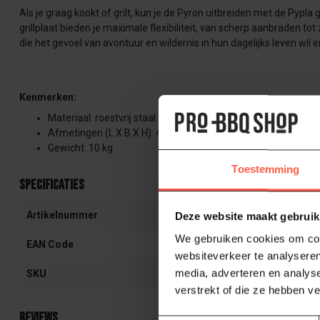
Als je graag kookt of grilt, kun je de Pyron uitbreiden met de Pypla 
grillplaat bieden je maximale flexibiliteit, van scherp aanbraden to
die het gevoel van avontuur en wildernis in hun dagelijks leven wil e
Kenmerken:
Materiaal: roestvrij staal
Afmetingen (L X B X H): 44,5 X 44,5 X 74 cm
Gewicht: 10 kg
Toestemming
Specificaties
Artikelnummer
PX PYRON-PX
Deze website maakt gebruik
We gebruiken cookies om cont
EAN Code
425043574218
websiteverkeer te analyseren
media, adverteren en analys
SKU
PX_Pyron
verstrekt of die ze hebben v
Reviews