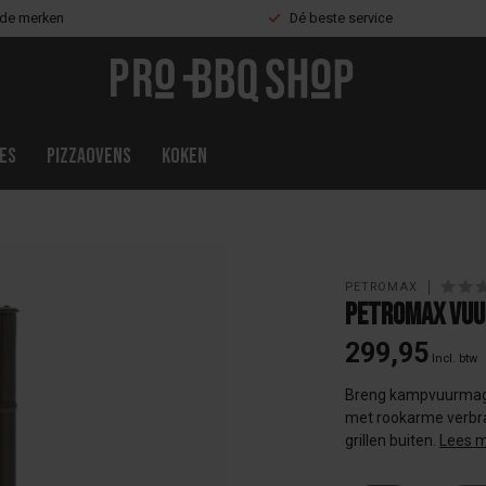
nde merken
Dé beste service
es
Pizzaovens
Koken
PETROMAX
Petromax Vuu
299,95
Incl. btw
Breng kampvuurmagie 
met rookarme verbran
grillen buiten.
Lees 