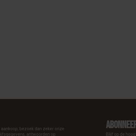
Abonneer
je aankoop, bezoek dan zeker onze
drijfsgegevens, antwoorden op
Blijf op de hoog