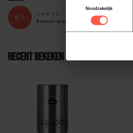
Toestemmingsselectie
Noodzakelijk
0
/
5
0
sterren op basis van
0
beoordelingen
Recent bekeken