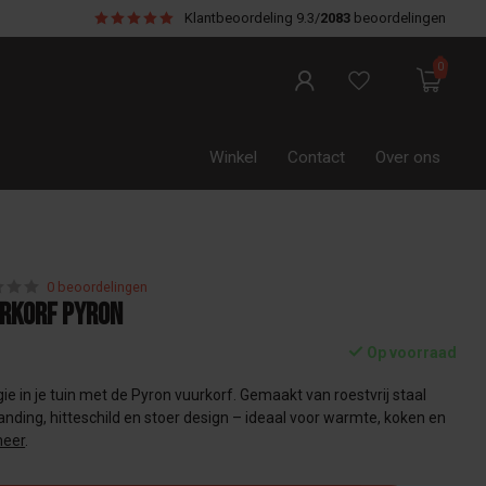
Klantbeoordeling
9.3/
2083
beoordelingen
0
Winkel
Contact
Over ons
0 beoordelingen
rkorf Pyron
Op voorraad
in je tuin met de Pyron vuurkorf. Gemaakt van roestvrij staal
ding, hitteschild en stoer design – ideaal voor warmte, koken en
meer
.