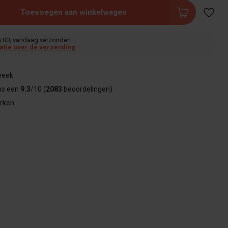
Toevoegen aan winkelwagen
5:00, vandaag verzonden
atie over de verzending
beek
ns een
9.3
/10 (
2083
beoordelingen)
rken