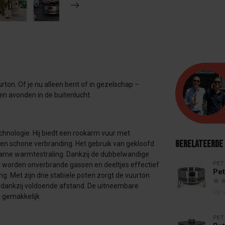
urton. Of je nu alleen bent of in gezelschap –
n avonden in de buitenlucht.
hnologie. Hij biedt een rookarm vuur met
Gerelateerde
n schone verbranding. Het gebruik van gekloofd
ame warmtestraling. Dankzij de dubbelwandige
PE
 worden onverbrande gassen en deeltjes effectief
Pet
ng. Met zijn drie stabiele poten zorgt de vuurton
e dankzij voldoende afstand. De uitneembare
Op 
 gemakkelijk.
PE