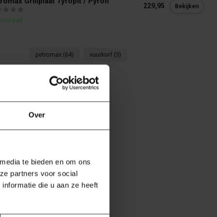
romax Grillplaat Tyropit / Pyron
229,95
Bekijken
voorraad
petromax
(64)
vuurkorf
(3)
Over
 media te bieden en om ons
ze partners voor social
nformatie die u aan ze heeft