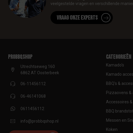
veelgestelde vragen en verschillende manie
Vraag onze experts
proBBQshop
Categorieën
Kamado's
Utrechtseweg 160
6862 AT Oosterbeek
Kamado acces
BBQ's & acces
06-11456112
Pizzaovens & 
06-46141068
Accessoires & 
0611456112
BBQ brandstof
Messen en Sni
info@probbqshop.nl
Koken